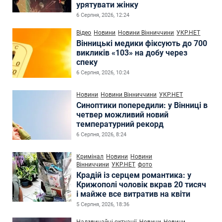
урятувати жінку
6 Серпня, 2026, 12:24
Відео
Новини
Новини Вінниччини
УКР.НЕТ
Вінницькі медики фіксують до 700
викликів «103» на добу через
спеку
6 Серпня, 2026, 10:24
Новини
Новини Вінниччини
УКР.НЕТ
Синоптики попередили: у Вінниці в
четвер можливий новий
температурний рекорд
6 Серпня, 2026, 8:24
Кримінал
Новини
Новини
Вінниччини
УКР.НЕТ
фото
Крадій із серцем романтика: у
Крижополі чоловік вкрав 20 тисяч
і майже все витратив на квіти
5 Серпня, 2026, 18:36
Надзвичайні ситуації
Новини
Новини