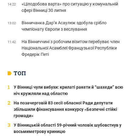
«Цілодобова варта» про ситуацію у комунальній
14:22
сфері Вінниці 30 липня
Вінничанка Дар’я Асаулюк здобула срібло
13:02
чемпіонату Європи з веслування
На Вінниччині з робочим візитом перебуває член
11:42
Національної Асамблеї Французької Республіки
Фредерік Петі
ТОП
У Вінниці чули вибухи: крилаті ракети й “шахеди” всю
ніч кружляли над областю
На позачерговій 83 сесії обласної Ради депутати
збільшили фінансування конкурсу «Безпечні стійкі
громади»
У Вінницькій області 59-річний чоловік шубовстнув у
восьмиметрову криницю