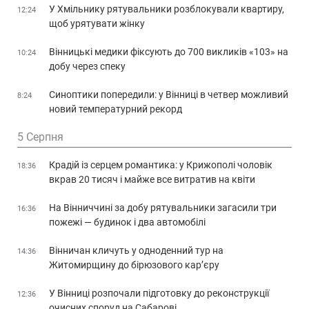
У Хмільнику рятувальники розблокували квартиру,
12:24
щоб урятувати жінку
Вінницькі медики фіксують до 700 викликів «103» на
10:24
добу через спеку
Синоптики попередили: у Вінниці в четвер можливий
8:24
новий температурний рекорд
5 Серпня
Крадій із серцем романтика: у Крижополі чоловік
18:36
вкрав 20 тисяч і майже все витратив на квіти
На Вінниччині за добу рятувальники загасили три
16:36
пожежі — будинок і два автомобілі
Вінничан кличуть у одноденний тур на
14:36
Житомирщину до бірюзового кар’єру
У Вінниці розпочали підготовку до реконструкції
12:36
очисних споруд на Сабарові