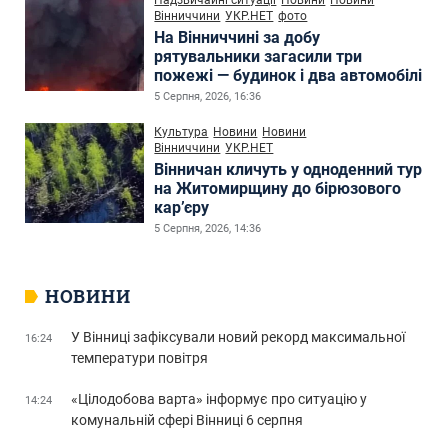
Вінниччини
УКР.НЕТ
фото
На Вінниччині за добу
рятувальники загасили три
пожежі — будинок і два автомобілі
5 Серпня, 2026, 16:36
Культура
Новини
Новини
Вінниччини
УКР.НЕТ
Вінничан кличуть у одноденний тур
на Житомирщину до бірюзового
кар’єру
5 Серпня, 2026, 14:36
НОВИНИ
У Вінниці зафіксували новий рекорд максимальної
16:24
температури повітря
«Цілодобова варта» інформує про ситуацію у
14:24
комунальній сфері Вінниці 6 серпня