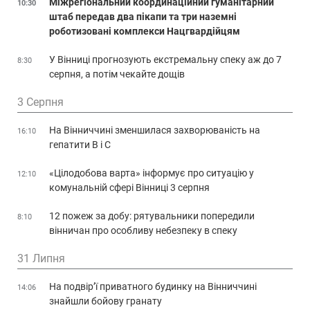
Міжрегіональний координаційний гуманітарний
10:30
штаб передав два пікапи та три наземні
роботизовані комплекси Нацгвардійцям
У Вінниці прогнозують екстремальну спеку аж до 7
8:30
серпня, а потім чекайте дощів
3 Серпня
На Вінниччині зменшилася захворюваність на
16:10
гепатити В і С
«Цілодобова варта» інформує про ситуацію у
12:10
комунальній сфері Вінниці 3 серпня
12 пожеж за добу: рятувальники попередили
8:10
вінничан про особливу небезпеку в спеку
31 Липня
На подвір’ї приватного будинку на Вінниччині
14:06
знайшли бойову гранату