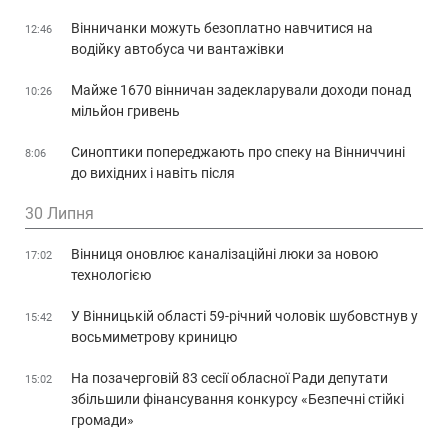
Вінничанки можуть безоплатно навчитися на
12:46
водійку автобуса чи вантажівки
Майже 1670 вінничан задекларували доходи понад
10:26
мільйон гривень
Синоптики попереджають про спеку на Вінниччині
8:06
до вихідних і навіть після
30 Липня
Вінниця оновлює каналізаційні люки за новою
17:02
технологією
У Вінницькій області 59-річний чоловік шубовстнув у
15:42
восьмиметрову криницю
На позачерговій 83 сесії обласної Ради депутати
15:02
збільшили фінансування конкурсу «Безпечні стійкі
громади»