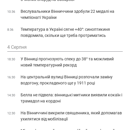
Веслувальники Вінниччини здобули 22 медалі на
10:36
чемпіонаті України
Температура в Україні сягне +40°: синоптикиня
8:36
повідомила, скільки ще треба протриматись
4 Серпня
У Вінниці прогнозують спеку до 38° та можливий
18:30
новий температурний рекорд
На центральній вулиці Вінниці розпочали заміну
16:30
водогону, прокладеного ще у 1911 році
Белла не підвела: вінницькі митники виявили кокаїн і
14:30
трамадол на кордоні
На Вінниччині викрили священника, який допомагав
12:30
ухилятися від мобілізації