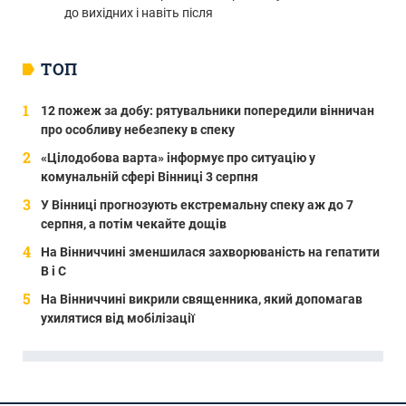
до вихідних і навіть після
ТОП
12 пожеж за добу: рятувальники попередили вінничан
про особливу небезпеку в спеку
«Цілодобова варта» інформує про ситуацію у
комунальній сфері Вінниці 3 серпня
У Вінниці прогнозують екстремальну спеку аж до 7
серпня, а потім чекайте дощів
На Вінниччині зменшилася захворюваність на гепатити
В і С
На Вінниччині викрили священника, який допомагав
ухилятися від мобілізації