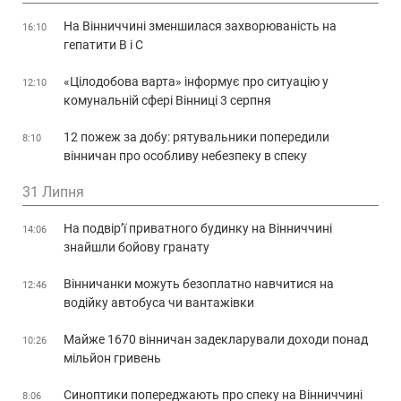
На Вінниччині зменшилася захворюваність на
16:10
гепатити В і С
«Цілодобова варта» інформує про ситуацію у
12:10
комунальній сфері Вінниці 3 серпня
12 пожеж за добу: рятувальники попередили
8:10
вінничан про особливу небезпеку в спеку
31 Липня
На подвір’ї приватного будинку на Вінниччині
14:06
знайшли бойову гранату
Вінничанки можуть безоплатно навчитися на
12:46
водійку автобуса чи вантажівки
Майже 1670 вінничан задекларували доходи понад
10:26
мільйон гривень
Синоптики попереджають про спеку на Вінниччині
8:06