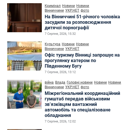
Кримінал
Новини
Новини
Вінниччини
УКР.НЕТ
фото
На Вінниччині 51-річного чоловіка
засудили за розповсюдження
дитячої порнографії
7 Серпня, 2026, 15:32
Культура
Новини
Новини
Вінниччини
УКР.НЕТ
Офіс туризму Вінниці запрошує на
прогулянку катером по
Південному Бугу
7 Серпня, 2026, 13:12
війна
Влада
Головні новини
Новини
Новини
Вінниччини
УКР.НЕТ
фото
Міжрегіональний координаційний
гумштаб передав військовим
зв’язківцям вантажний
автомобіль та спеціалізоване
обладнання
7 Серпня, 2026, 12:02