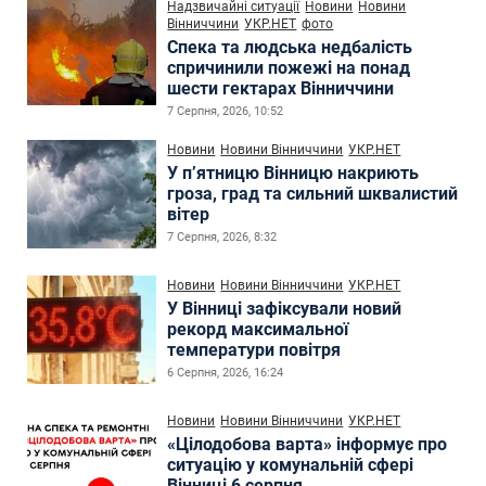
Надзвичайні ситуації
Новини
Новини
Вінниччини
УКР.НЕТ
фото
Спека та людська недбалість
спричинили пожежі на понад
шести гектарах Вінниччини
7 Серпня, 2026, 10:52
Новини
Новини Вінниччини
УКР.НЕТ
У п’ятницю Вінницю накриють
гроза, град та сильний шквалистий
вітер
7 Серпня, 2026, 8:32
Новини
Новини Вінниччини
УКР.НЕТ
У Вінниці зафіксували новий
рекорд максимальної
температури повітря
6 Серпня, 2026, 16:24
Новини
Новини Вінниччини
УКР.НЕТ
«Цілодобова варта» інформує про
ситуацію у комунальній сфері
Вінниці 6 серпня