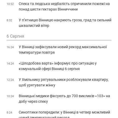
Спека та людська недбалість спричинили пожежі на
10:52
понад шести гектарах Вінниччини
У п’ятницю Вінницю накриють гроза, град та сильний
8:32
шквалистий вітер
6 Серпня
У Вінниці зафіксували новий рекорд максимальної
16:24
температури повітря
«Цілодобова варта» інформує про ситуацію у
14:24
комунальній сфері Вінниці 6 серпня
У Хмільнику рятувальники розблокували квартиру,
12:24
щоб урятувати жінку
Вінницькі медики фіксують до 700 викликів «103» на
10:24
добу через спеку
Синоптики попередили: у Вінниці в четвер можливий
8:24
новий температурний рекорд