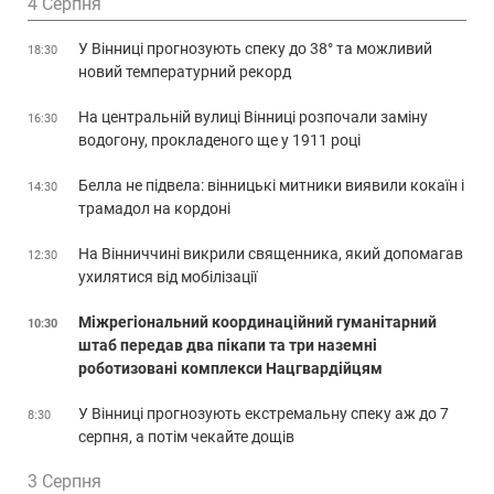
4 Серпня
У Вінниці прогнозують спеку до 38° та можливий
18:30
новий температурний рекорд
На центральній вулиці Вінниці розпочали заміну
16:30
водогону, прокладеного ще у 1911 році
Белла не підвела: вінницькі митники виявили кокаїн і
14:30
трамадол на кордоні
На Вінниччині викрили священника, який допомагав
12:30
ухилятися від мобілізації
Міжрегіональний координаційний гуманітарний
10:30
штаб передав два пікапи та три наземні
роботизовані комплекси Нацгвардійцям
У Вінниці прогнозують екстремальну спеку аж до 7
8:30
серпня, а потім чекайте дощів
3 Серпня