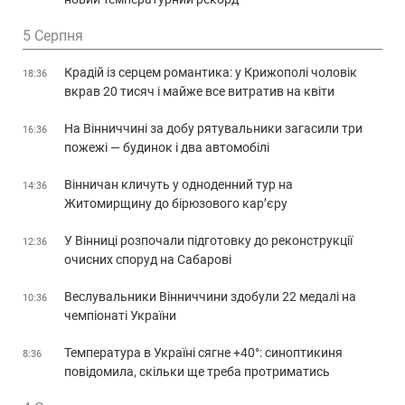
5 Серпня
Крадій із серцем романтика: у Крижополі чоловік
18:36
вкрав 20 тисяч і майже все витратив на квіти
На Вінниччині за добу рятувальники загасили три
16:36
пожежі — будинок і два автомобілі
Вінничан кличуть у одноденний тур на
14:36
Житомирщину до бірюзового кар’єру
У Вінниці розпочали підготовку до реконструкції
12:36
очисних споруд на Сабарові
Веслувальники Вінниччини здобули 22 медалі на
10:36
чемпіонаті України
Температура в Україні сягне +40°: синоптикиня
8:36
повідомила, скільки ще треба протриматись