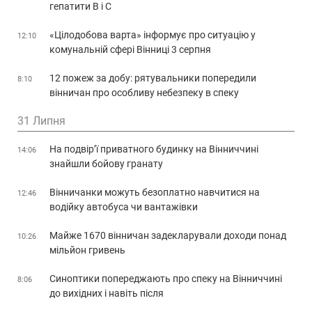
гепатити В і С
«Цілодобова варта» інформує про ситуацію у
12:10
комунальній сфері Вінниці 3 серпня
12 пожеж за добу: рятувальники попередили
8:10
вінничан про особливу небезпеку в спеку
31 Липня
На подвір’ї приватного будинку на Вінниччині
14:06
знайшли бойову гранату
Вінничанки можуть безоплатно навчитися на
12:46
водійку автобуса чи вантажівки
Майже 1670 вінничан задекларували доходи понад
10:26
мільйон гривень
Синоптики попереджають про спеку на Вінниччині
8:06
до вихідних і навіть після