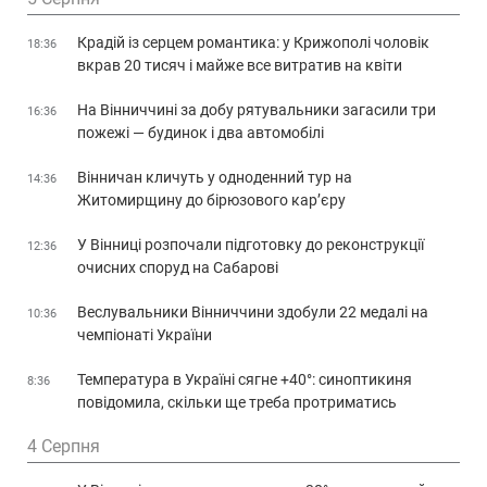
Крадій із серцем романтика: у Крижополі чоловік
18:36
вкрав 20 тисяч і майже все витратив на квіти
На Вінниччині за добу рятувальники загасили три
16:36
пожежі — будинок і два автомобілі
Вінничан кличуть у одноденний тур на
14:36
Житомирщину до бірюзового кар’єру
У Вінниці розпочали підготовку до реконструкції
12:36
очисних споруд на Сабарові
Веслувальники Вінниччини здобули 22 медалі на
10:36
чемпіонаті України
Температура в Україні сягне +40°: синоптикиня
8:36
повідомила, скільки ще треба протриматись
4 Серпня