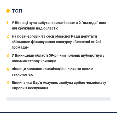
ТОП
У Вінниці чули вибухи: крилаті ракети й “шахеди” всю
ніч кружляли над областю
На позачерговій 83 сесії обласної Ради депутати
збільшили фінансування конкурсу «Безпечні стійкі
громади»
У Вінницькій області 59-річний чоловік шубовстнув у
восьмиметрову криницю
Вінниця оновлює каналізаційні люки за новою
технологією
Вінничанка Дар'я Асаулюк здобула срібло чемпіонату
Європи з веслування