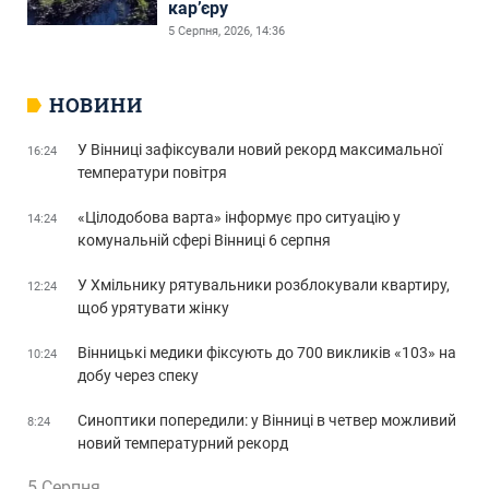
кар’єру
5 Серпня, 2026, 14:36
НОВИНИ
У Вінниці зафіксували новий рекорд максимальної
16:24
температури повітря
«Цілодобова варта» інформує про ситуацію у
14:24
комунальній сфері Вінниці 6 серпня
У Хмільнику рятувальники розблокували квартиру,
12:24
щоб урятувати жінку
Вінницькі медики фіксують до 700 викликів «103» на
10:24
добу через спеку
Синоптики попередили: у Вінниці в четвер можливий
8:24
новий температурний рекорд
5 Серпня