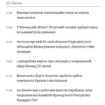
30 Липня
Вінниця оновлює каналізаційні люки за новою
17:02
технологією
У Вінницькій області 59-річний чоловік шубовстнув у
15:42
восьмиметрову криницю
На позачерговій 83 сесії обласної Ради депутати
15:02
збільшили фінансування конкурсу «Безпечні стійкі
громади»
«Цілодобова варта» про ситуацію у комунальній
14:22
сфері Вінниці 30 липня
Вінничанка Дар’я Асаулюк здобула срібло
13:02
чемпіонату Європи з веслування
На Вінниччині з робочим візитом перебуває член
11:42
Національної Асамблеї Французької Республіки
Фредерік Петі