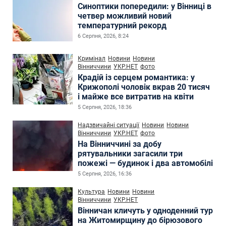
Синоптики попередили: у Вінниці в
четвер можливий новий
температурний рекорд
6 Серпня, 2026, 8:24
Кримінал
Новини
Новини
Вінниччини
УКР.НЕТ
фото
Крадій із серцем романтика: у
Крижополі чоловік вкрав 20 тисяч
і майже все витратив на квіти
5 Серпня, 2026, 18:36
Надзвичайні ситуації
Новини
Новини
Вінниччини
УКР.НЕТ
фото
На Вінниччині за добу
рятувальники загасили три
пожежі — будинок і два автомобілі
5 Серпня, 2026, 16:36
Культура
Новини
Новини
Вінниччини
УКР.НЕТ
Вінничан кличуть у одноденний тур
на Житомирщину до бірюзового