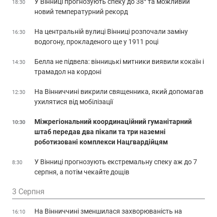
У Вінниці прогнозують спеку до 38° та можливий
18:30
новий температурний рекорд
На центральній вулиці Вінниці розпочали заміну
16:30
водогону, прокладеного ще у 1911 році
Белла не підвела: вінницькі митники виявили кокаїн і
14:30
трамадол на кордоні
На Вінниччині викрили священника, який допомагав
12:30
ухилятися від мобілізації
Міжрегіональний координаційний гуманітарний
10:30
штаб передав два пікапи та три наземні
роботизовані комплекси Нацгвардійцям
У Вінниці прогнозують екстремальну спеку аж до 7
8:30
серпня, а потім чекайте дощів
3 Серпня
На Вінниччині зменшилася захворюваність на
16:10