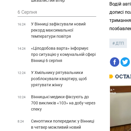
шквалистий вітер
Водій авт
6 Серпня
дописі по
тримання
У Вінниці зафіксували новий
16:24
позбавлен
рекорд максимальної
температури повітря
ДТП
«Цілодобова варта» інформує
14:24
про ситуацію у комунальній сфері
Вінниці 6 серпня
У Хмільнику рятувальники
12:24
ОСТА
розблокували квартиру, щоб
урятувати жінку
Вінницькі медики фіксують до
10:24
700 викликів «103» на добу через
спеку
Синоптики попередили: у Вінниці
8:24
в четвер можливий новий