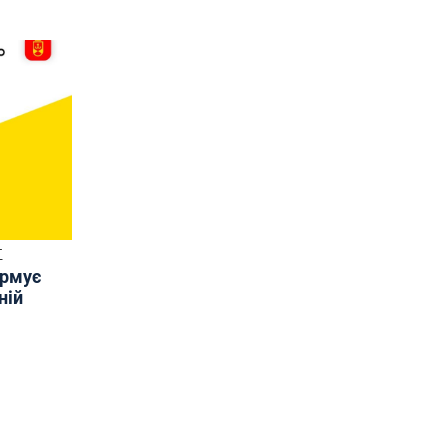
Т
ормує
ній