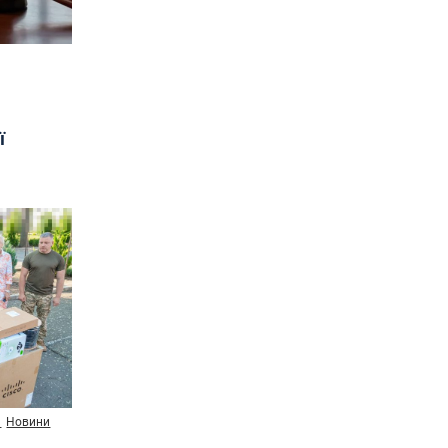
ї
и
Новини