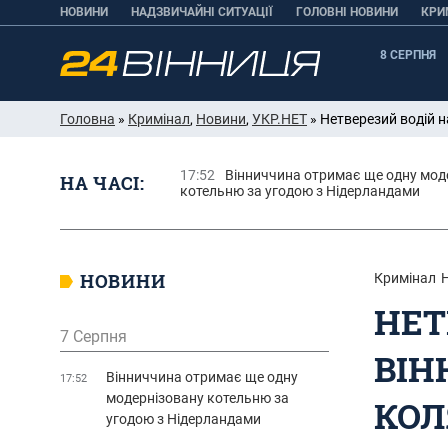
НОВИНИ
НАДЗВИЧАЙНІ СИТУАЦІЇ
ГОЛОВНІ НОВИНИ
КРИ
8 СЕРПНЯ
Головна
»
Кримінал
,
Новини
,
УКР.НЕТ
» Нетверезий водій н
17:52
Вінниччина отримає ще одну мод
НА ЧАСІ:
котельню за угодою з Нідерландами
НОВИНИ
Кримінал
НЕТ
7 Серпня
ВІН
Вінниччина отримає ще одну
17:52
модернізовану котельню за
КОЛ
угодою з Нідерландами