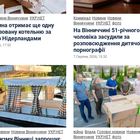
ини Вінниччини
УКР.НЕТ
Кримінал
Новини
Новини
Вінниччини
УКР.НЕТ
фото
ина отримає ще одну
На Вінниччині 51-річного
зовану котельню за
чоловіка засудили за
з Нідерландами
розповсюдження дитячо
, 17:52
порнографії
7 Серпня, 2026, 15:32
овини
Новини Вінниччини
УКР.НЕТ
війна
Влада
Головні новини
Новин
Вінниччини
УКР.НЕТ
фото
ризму Вінниці запрошує