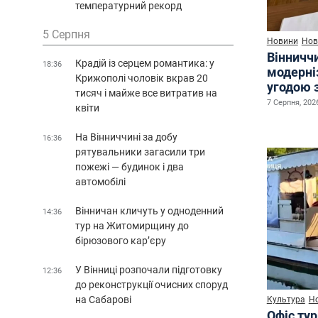
температурний рекорд
5 Серпня
Новини
Нов
Вінничч
Крадій із серцем романтика: у
18:36
модерні
Крижополі чоловік вкрав 20
угодою 
тисяч і майже все витратив на
7 Серпня, 2026
квіти
На Вінниччині за добу
16:36
рятувальники загасили три
пожежі — будинок і два
автомобілі
Вінничан кличуть у одноденний
14:36
тур на Житомирщину до
бірюзового кар’єру
У Вінниці розпочали підготовку
12:36
до реконструкції очисних споруд
на Сабарові
Культура
Н
Офіс ту