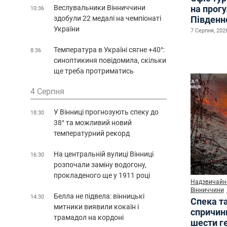
Веслувальники Вінниччини
на прог
10:36
здобули 22 медалі на чемпіонаті
Південн
України
7 Серпня, 2026
Температура в Україні сягне +40°:
8:36
синоптикиня повідомила, скільки
ще треба протриматись
4 Серпня
У Вінниці прогнозують спеку до
18:30
38° та можливий новий
температурний рекорд
На центральній вулиці Вінниці
16:30
розпочали заміну водогону,
прокладеного ще у 1911 році
Надзвичайні
Вінниччини
Белла не підвела: вінницькі
14:30
Спека т
митники виявили кокаїн і
спричин
трамадол на кордоні
шести г