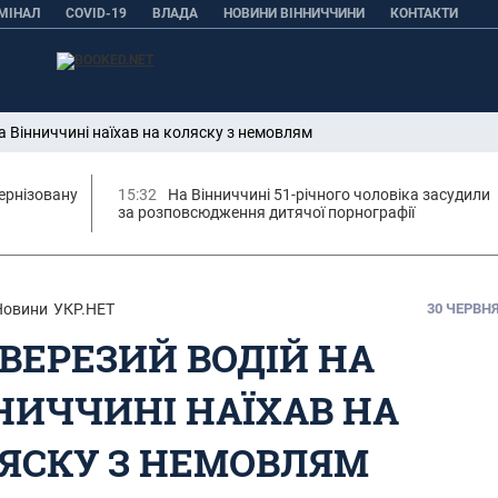
МІНАЛ
COVID-19
ВЛАДА
НОВИНИ ВІННИЧЧИНИ
КОНТАКТИ
а Вінниччині наїхав на коляску з немовлям
ернізовану
15:32
На Вінниччині 51-річного чоловіка засудили
за розповсюдження дитячої порнографії
Новини
УКР.НЕТ
30 ЧЕРВНЯ,
ВЕРЕЗИЙ ВОДІЙ НА
НИЧЧИНІ НАЇХАВ НА
ЯСКУ З НЕМОВЛЯМ