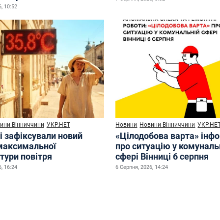
, 10:52
ини Вінниччини
УКР.НЕТ
Новини
Новини Вінниччини
УКР.НЕ
і зафіксували новий
«Цілодобова варта» інф
максимальної
про ситуацію у комуналь
тури повітря
сфері Вінниці 6 серпня
, 16:24
6 Серпня, 2026, 14:24