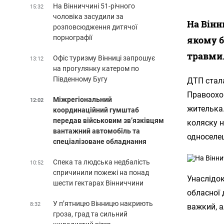
На Вінниччині 51-річного
15:32
чоловіка засудили за
На Вінн
розповсюдження дитячої
порнографії
якому б
травми.
Офіс туризму Вінниці запрошує
13:12
на прогулянку катером по
Південному Бугу
ДТП стала
Правоохор
Міжрегіональний
12:02
жителька.
координаційний гумштаб
передав військовим зв’язківцям
коляску н
вантажний автомобіль та
односеле
спеціалізоване обладнання
Спека та людська недбалість
10:52
спричинили пожежі на понад
Унаслідок
шести гектарах Вінниччини
обласної 
У п’ятницю Вінницю накриють
8:32
важкий, а
гроза, град та сильний