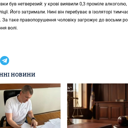
івки був нетверезий: у крові виявили 0,3 проміле алкоголю,
ліції. Його затримали. Нині він перебуває в ізоляторі тимча
. За таке правопорушення чоловіку загрожує до восьми ро
ня волі.
ННІ НОВИНИ