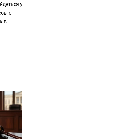
 йдеться у
совго
ків