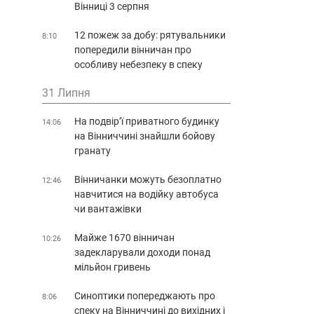
Вінниці 3 серпня
12 пожеж за добу: рятувальники
8:10
попередили вінничан про
особливу небезпеку в спеку
31 Липня
На подвір’ї приватного будинку
14:06
на Вінниччині знайшли бойову
гранату
Вінничанки можуть безоплатно
12:46
навчитися на водійку автобуса
чи вантажівки
Майже 1670 вінничан
10:26
задекларували доходи понад
мільйон гривень
Синоптики попереджають про
8:06
спеку на Вінниччині до вихідних і