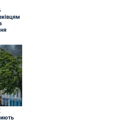
б
язківцям
а
ння
Т
риють