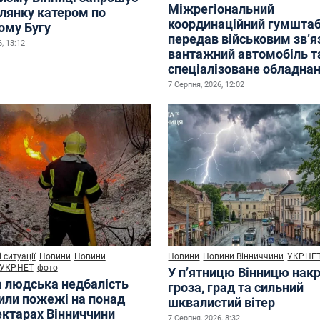
Міжрегіональний
улянку катером по
координаційний гумшта
ому Бугу
передав військовим зв’
, 13:12
вантажний автомобіль т
спеціалізоване обладна
7 Серпня, 2026, 12:02
 ситуації
Новини
Новини
Новини
Новини Вінниччини
УКР.НЕ
УКР.НЕТ
фото
У п’ятницю Вінницю нак
а людська недбалість
гроза, град та сильний
или пожежі на понад
шквалистий вітер
ектарах Вінниччини
7 Серпня, 2026, 8:32