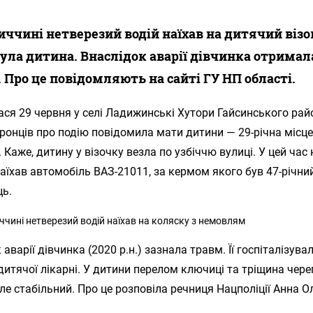
иччині нетверезий водій наїхав на дитячий візок
ула дитина. Внаслідок аварії дівчинка отримал
 Про це повідомляють на сайті ГУ НП області.
ся 29 червня у селі Ладижинські Хутори Гайсинського рай
онців про подію повідомила мати дитини — 29-річна місц
 Каже, дитину у візочку везла по узбіччю вулиці. У цей час 
аїхав автомобіль ВАЗ-21011, за кермом якого був 47-річни
ць.
 аварії дівчинка (2020 р.н.) зазнала травм. Її госпіталізува
дитячої лікарні. У дитини перелом ключиці та тріщина чере
ле стабільний. Про це розповіла речниця Нацполіції Анна О