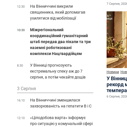
7 Серпня, 2026
На Вінниччині викрили
12:30
священника, який допомагав
ухилятися від мобілізації
Міжрегіональний
10:30
координаційний гуманітарний
штаб передав два пікапи та три
наземні роботизовані
комплекси Нацгвардійцям
У Вінниці прогнозують
8:30
екстремальну спеку аж до 7
Новини
Нов
серпня, а потім чекайте дощів
У Вінниц
рекорд 
3 Серпня
темпера
6 Серпня, 2026
На Вінниччині зменшилася
16:10
захворюваність на гепатити В і С
«Цілодобова варта» інформує
12:10
про ситуацію у комунальній сфері