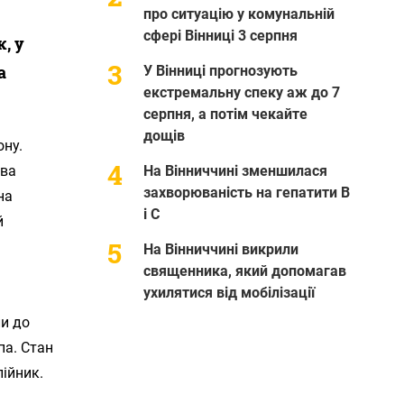
про ситуацію у комунальній
сфері Вінниці 3 серпня
, у
а
У Вінниці прогнозують
екстремальну спеку аж до 7
серпня, а потім чекайте
дощів
ону.
ева
На Вінниччині зменшилася
захворюваність на гепатити В
на
і С
й
На Вінниччині викрили
священника, який допомагав
ухилятися від мобілізації
ли до
па. Стан
лійник.