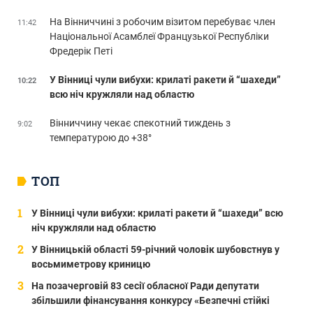
На Вінниччині з робочим візитом перебуває член
11:42
Національної Асамблеї Французької Республіки
Фредерік Петі
У Вінниці чули вибухи: крилаті ракети й “шахеди”
10:22
всю ніч кружляли над областю
Вінниччину чекає спекотний тиждень з
9:02
температурою до +38°
ТОП
У Вінниці чули вибухи: крилаті ракети й “шахеди” всю
ніч кружляли над областю
У Вінницькій області 59-річний чоловік шубовстнув у
восьмиметрову криницю
На позачерговій 83 сесії обласної Ради депутати
збільшили фінансування конкурсу «Безпечні стійкі