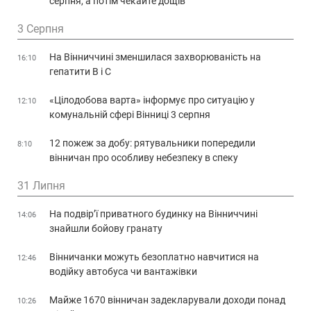
серпня, а потім чекайте дощів
3 Серпня
На Вінниччині зменшилася захворюваність на
16:10
гепатити В і С
«Цілодобова варта» інформує про ситуацію у
12:10
комунальній сфері Вінниці 3 серпня
12 пожеж за добу: рятувальники попередили
8:10
вінничан про особливу небезпеку в спеку
31 Липня
На подвір’ї приватного будинку на Вінниччині
14:06
знайшли бойову гранату
Вінничанки можуть безоплатно навчитися на
12:46
водійку автобуса чи вантажівки
Майже 1670 вінничан задекларували доходи понад
10:26