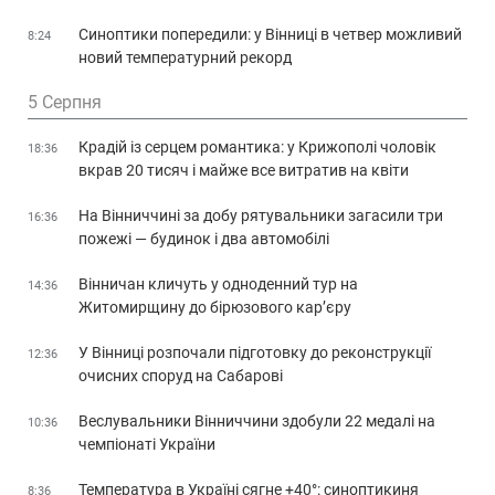
Синоптики попередили: у Вінниці в четвер можливий
8:24
новий температурний рекорд
5 Серпня
Крадій із серцем романтика: у Крижополі чоловік
18:36
вкрав 20 тисяч і майже все витратив на квіти
На Вінниччині за добу рятувальники загасили три
16:36
пожежі — будинок і два автомобілі
Вінничан кличуть у одноденний тур на
14:36
Житомирщину до бірюзового кар’єру
У Вінниці розпочали підготовку до реконструкції
12:36
очисних споруд на Сабарові
Веслувальники Вінниччини здобули 22 медалі на
10:36
чемпіонаті України
Температура в Україні сягне +40°: синоптикиня
8:36