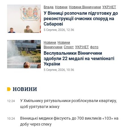
Влада
Новини
Новини Вінниччини
УКР.НЕТ
У Вінниці розпочали підготовку до
реконструкції очисних споруд на
Сабарові
5 Серпня, 2026, 12:36
Новини
Новини
Вінниччини
Спорт
УКР.НЕТ
фото
Веслувальники Вінниччини
здобули 22 медалі на чемпіонаті
України
5 Серпня, 2026, 10:36
НОВИНИ
У Хмільнику рятувальники розблокували квартиру,
12:24
щоб урятувати жінку
Вінницькі медики фіксують до 700 викликів «103» на
10:24
добу через спеку