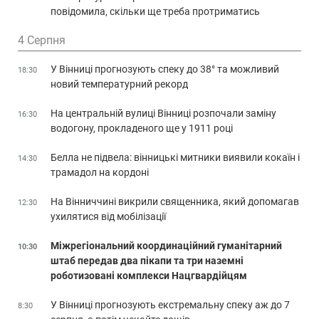
повідомила, скільки ще треба протриматись
4 Серпня
У Вінниці прогнозують спеку до 38° та можливий
18:30
новий температурний рекорд
На центральній вулиці Вінниці розпочали заміну
16:30
водогону, прокладеного ще у 1911 році
Белла не підвела: вінницькі митники виявили кокаїн і
14:30
трамадол на кордоні
На Вінниччині викрили священника, який допомагав
12:30
ухилятися від мобілізації
Міжрегіональний координаційний гуманітарний
10:30
штаб передав два пікапи та три наземні
роботизовані комплекси Нацгвардійцям
У Вінниці прогнозують екстремальну спеку аж до 7
8:30