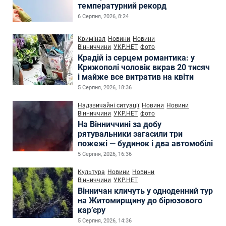
температурний рекорд
6 Серпня, 2026, 8:24
Кримінал
Новини
Новини
Вінниччини
УКР.НЕТ
фото
Крадій із серцем романтика: у
Крижополі чоловік вкрав 20 тисяч
і майже все витратив на квіти
5 Серпня, 2026, 18:36
Надзвичайні ситуації
Новини
Новини
Вінниччини
УКР.НЕТ
фото
На Вінниччині за добу
рятувальники загасили три
пожежі — будинок і два автомобілі
5 Серпня, 2026, 16:36
Культура
Новини
Новини
Вінниччини
УКР.НЕТ
Вінничан кличуть у одноденний тур
на Житомирщину до бірюзового
кар’єру
5 Серпня, 2026, 14:36