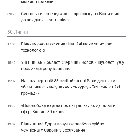
мільйон гривень
Синоптики попереджають про спеку на Вінниччині
8:06
до вихідних і навіть після
30 Липня
Вінниця оновлює каналізаційні люки за новою
17:02
технологією
У Вінницькій області 59-річний чоловік шубовстнув у
15:42
восьмиметрову криницю
На позачерговій 83 сесії обласної Ради депутати
15:02
збільшили фінансування конкурсу «Безпечні стійкі
громади»
«Цілодобова варта» про ситуацію у комунальній
14:22
сфері Вінниці 30 липня
Вінничанка Дар’я Асаулюк здобула срібло
13:02
чемпіонату Європи з веслування