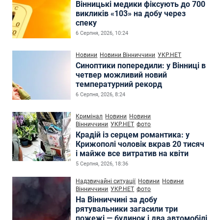
Вінницькі медики фіксують до 700
викликів «103» на добу через
спеку
6 Серпня, 2026, 10:24
Новини
Новини Вінниччини
УКР.НЕТ
Синоптики попередили: у Вінниці в
четвер можливий новий
температурний рекорд
6 Серпня, 2026, 8:24
Кримінал
Новини
Новини
Вінниччини
УКР.НЕТ
фото
Крадій із серцем романтика: у
Крижополі чоловік вкрав 20 тисяч
і майже все витратив на квіти
5 Серпня, 2026, 18:36
Надзвичайні ситуації
Новини
Новини
Вінниччини
УКР.НЕТ
фото
На Вінниччині за добу
рятувальники загасили три
пожежі — будинок і два автомобілі