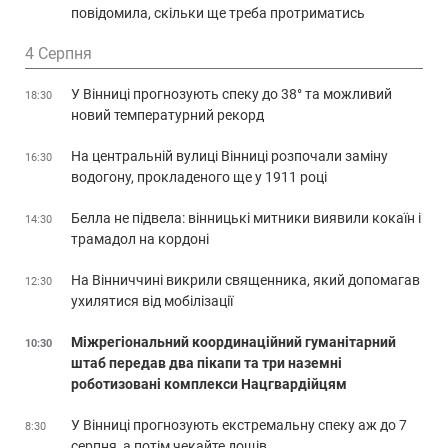
повідомила, скільки ще треба протриматись
4 Серпня
У Вінниці прогнозують спеку до 38° та можливий
18:30
новий температурний рекорд
На центральній вулиці Вінниці розпочали заміну
16:30
водогону, прокладеного ще у 1911 році
Белла не підвела: вінницькі митники виявили кокаїн і
14:30
трамадол на кордоні
На Вінниччині викрили священника, який допомагав
12:30
ухилятися від мобілізації
Міжрегіональний координаційний гуманітарний
10:30
штаб передав два пікапи та три наземні
роботизовані комплекси Нацгвардійцям
У Вінниці прогнозують екстремальну спеку аж до 7
8:30
серпня, а потім чекайте дощів