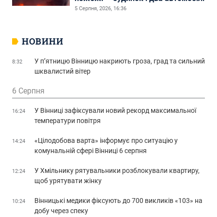
5 Серпня, 2026, 16:36
НОВИНИ
У п’ятницю Вінницю накриють гроза, град та сильний
8:32
шквалистий вітер
6 Серпня
У Вінниці зафіксували новий рекорд максимальної
16:24
температури повітря
«Цілодобова варта» інформує про ситуацію у
14:24
комунальній сфері Вінниці 6 серпня
У Хмільнику рятувальники розблокували квартиру,
12:24
щоб урятувати жінку
Вінницькі медики фіксують до 700 викликів «103» на
10:24
добу через спеку