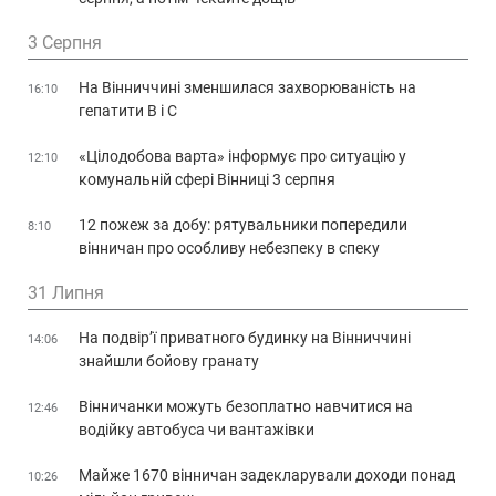
3 Серпня
На Вінниччині зменшилася захворюваність на
16:10
гепатити В і С
«Цілодобова варта» інформує про ситуацію у
12:10
комунальній сфері Вінниці 3 серпня
12 пожеж за добу: рятувальники попередили
8:10
вінничан про особливу небезпеку в спеку
31 Липня
На подвір’ї приватного будинку на Вінниччині
14:06
знайшли бойову гранату
Вінничанки можуть безоплатно навчитися на
12:46
водійку автобуса чи вантажівки
Майже 1670 вінничан задекларували доходи понад
10:26