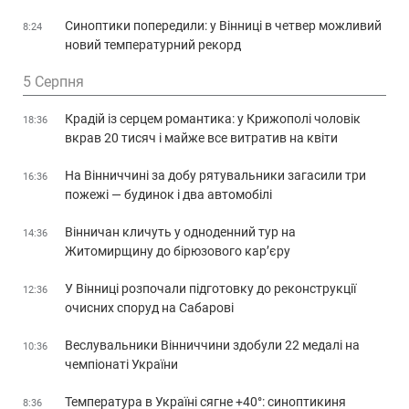
Синоптики попередили: у Вінниці в четвер можливий
8:24
новий температурний рекорд
5 Серпня
Крадій із серцем романтика: у Крижополі чоловік
18:36
вкрав 20 тисяч і майже все витратив на квіти
На Вінниччині за добу рятувальники загасили три
16:36
пожежі — будинок і два автомобілі
Вінничан кличуть у одноденний тур на
14:36
Житомирщину до бірюзового кар’єру
У Вінниці розпочали підготовку до реконструкції
12:36
очисних споруд на Сабарові
Веслувальники Вінниччини здобули 22 медалі на
10:36
чемпіонаті України
Температура в Україні сягне +40°: синоптикиня
8:36