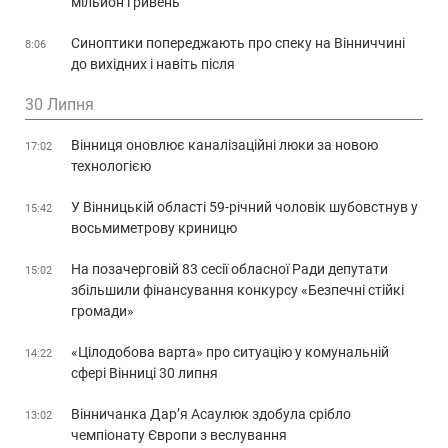
мільйон гривень
Синоптики попереджають про спеку на Вінниччині
8:06
до вихідних і навіть після
30 Липня
Вінниця оновлює каналізаційні люки за новою
17:02
технологією
У Вінницькій області 59-річний чоловік шубовстнув у
15:42
восьмиметрову криницю
На позачерговій 83 сесії обласної Ради депутати
15:02
збільшили фінансування конкурсу «Безпечні стійкі
громади»
«Цілодобова варта» про ситуацію у комунальній
14:22
сфері Вінниці 30 липня
Вінничанка Дар’я Асаулюк здобула срібло
13:02
чемпіонату Європи з веслування