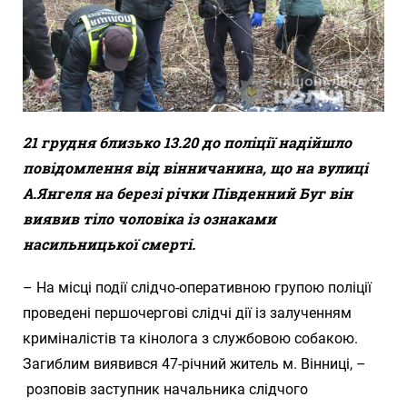
21 грудня близько 13.20 до поліції надійшло
повідомлення від вінничанина, що на вулиці
А.Янгеля на березі річки Південний Буг він
виявив тіло чоловіка із ознаками
насильницької смерті.
– На місці події слідчо-оперативною групою поліції
проведені першочергові слідчі дії із залученням
криміналістів та кінолога з службовою собакою.
Загиблим виявився 47-річний житель м. Вінниці, –
розповів заступник начальника слідчого