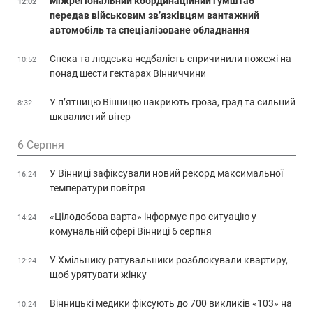
Міжрегіональний координаційний гумштаб
12:02
передав військовим зв’язківцям вантажний
автомобіль та спеціалізоване обладнання
Спека та людська недбалість спричинили пожежі на
10:52
понад шести гектарах Вінниччини
У п’ятницю Вінницю накриють гроза, град та сильний
8:32
шквалистий вітер
6 Серпня
У Вінниці зафіксували новий рекорд максимальної
16:24
температури повітря
«Цілодобова варта» інформує про ситуацію у
14:24
комунальній сфері Вінниці 6 серпня
У Хмільнику рятувальники розблокували квартиру,
12:24
щоб урятувати жінку
Вінницькі медики фіксують до 700 викликів «103» на
10:24