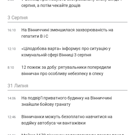
серпня, а потім чекайте дощів
3 Серпня
На Вінниччині зменшилася захворюваність на
16:10
гепатити В і С
«Цілодобова варта» інформує про ситуацію у
12:10
комунальній сфері Вінниці 3 серпня
12 пожеж за добу: рятувальники попередили
8:10
вінничан про особливу небезпеку в спеку
31 Липня
На подвір’ї приватного будинку на Вінниччині
14:06
знайшли бойову гранату
Вінничанки можуть безоплатно навчитися на
12:46
водійку автобуса чи вантажівки