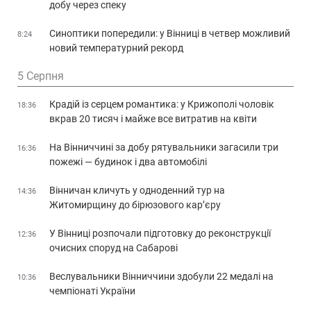
добу через спеку
Синоптики попередили: у Вінниці в четвер можливий
8:24
новий температурний рекорд
5 Серпня
Крадій із серцем романтика: у Крижополі чоловік
18:36
вкрав 20 тисяч і майже все витратив на квіти
На Вінниччині за добу рятувальники загасили три
16:36
пожежі — будинок і два автомобілі
Вінничан кличуть у одноденний тур на
14:36
Житомирщину до бірюзового кар’єру
У Вінниці розпочали підготовку до реконструкції
12:36
очисних споруд на Сабарові
Веслувальники Вінниччини здобули 22 медалі на
10:36
чемпіонаті України