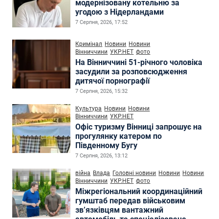
модернізовану котельню за
угодою з Нідерландами
7 Серпня, 2026, 17:52
Кримінал
Новини
Новини
Вінниччини
УКР.НЕТ
фото
На Вінниччині 51-річного чоловіка
засудили за розповсюдження
дитячої порнографії
7 Серпня, 2026, 15:32
Культура
Новини
Новини
Вінниччини
УКР.НЕТ
Офіс туризму Вінниці запрошує на
прогулянку катером по
Південному Бугу
7 Серпня, 2026, 13:12
війна
Влада
Головні новини
Новини
Новини
Вінниччини
УКР.НЕТ
фото
Міжрегіональний координаційний
гумштаб передав військовим
зв’язківцям вантажний