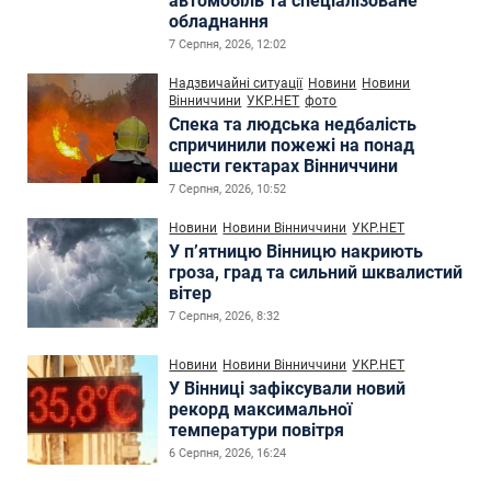
автомобіль та спеціалізоване
обладнання
7 Серпня, 2026, 12:02
Надзвичайні ситуації
Новини
Новини
Вінниччини
УКР.НЕТ
фото
Спека та людська недбалість
спричинили пожежі на понад
шести гектарах Вінниччини
7 Серпня, 2026, 10:52
Новини
Новини Вінниччини
УКР.НЕТ
У п’ятницю Вінницю накриють
гроза, град та сильний шквалистий
вітер
7 Серпня, 2026, 8:32
Новини
Новини Вінниччини
УКР.НЕТ
У Вінниці зафіксували новий
рекорд максимальної
температури повітря
6 Серпня, 2026, 16:24