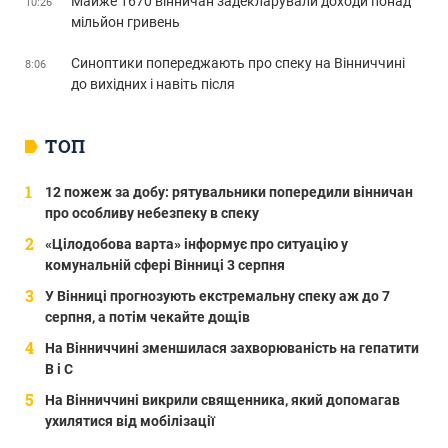
Майже 1670 вінничан задекларували доходи понад
10:26
мільйон гривень
Синоптики попереджають про спеку на Вінниччині
8:06
до вихідних і навіть після
ТОП
12 пожеж за добу: рятувальники попередили вінничан
про особливу небезпеку в спеку
«Цілодобова варта» інформує про ситуацію у
комунальній сфері Вінниці 3 серпня
У Вінниці прогнозують екстремальну спеку аж до 7
серпня, а потім чекайте дощів
На Вінниччині зменшилася захворюваність на гепатити
В і С
На Вінниччині викрили священника, який допомагав
ухилятися від мобілізації