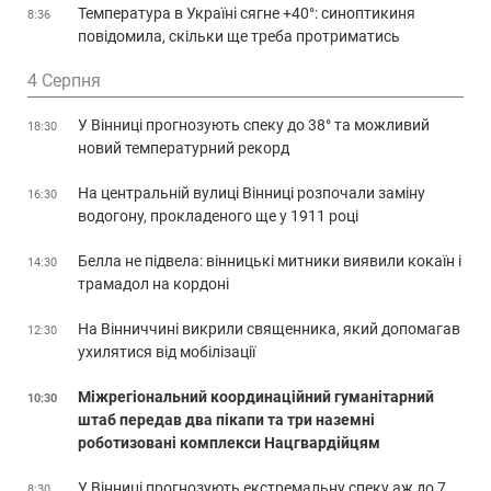
Температура в Україні сягне +40°: синоптикиня
8:36
повідомила, скільки ще треба протриматись
4 Серпня
У Вінниці прогнозують спеку до 38° та можливий
18:30
новий температурний рекорд
На центральній вулиці Вінниці розпочали заміну
16:30
водогону, прокладеного ще у 1911 році
Белла не підвела: вінницькі митники виявили кокаїн і
14:30
трамадол на кордоні
На Вінниччині викрили священника, який допомагав
12:30
ухилятися від мобілізації
Міжрегіональний координаційний гуманітарний
10:30
штаб передав два пікапи та три наземні
роботизовані комплекси Нацгвардійцям
У Вінниці прогнозують екстремальну спеку аж до 7
8:30