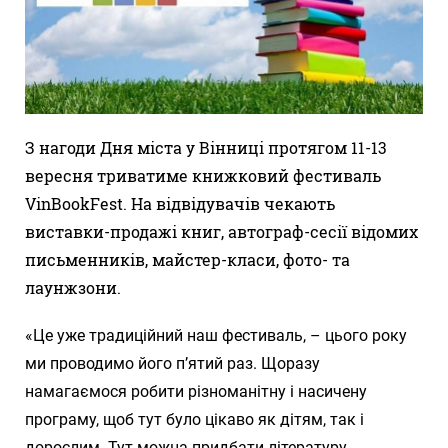
З нагоди Дня міста у Вінниці протягом 11-13
вересня триватиме книжковий фестиваль
VinBookFest. На відвідувачів чекають
виставки-продажі книг, автограф-сесії відомих
письменників, майстер-класи, фото- та
лаунжзони.
«Це уже традиційний наш фестиваль, – цього року
ми проводимо його п’ятий раз. Щоразу
намагаємося робити різноманітну і насичену
програму, щоб тут було цікаво як дітям, так і
дорослим. Тут можна придбати літературу