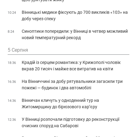
Вінницькі медики фіксують до 700 викликів «103» на
10:24
добу через спеку
Синоптики попередили: у Вінниці в четвер можливий
8:24
новий температурний рекорд
5 Серпня
Крадій із серцем романтика: у Крижополі чоловік
18:36
вкрав 20 тисяч і майже все витратив на квіти
На Вінниччині за добу рятувальники загасили три
16:36
пожежі — будинок і два автомобілі
Вінничан кличуть у одноденний тур на
14:36
Житомирщину до бірюзового кар’єру
У Вінниці розпочали підготовку до реконструкції
12:36
очисних споруд на Сабарові