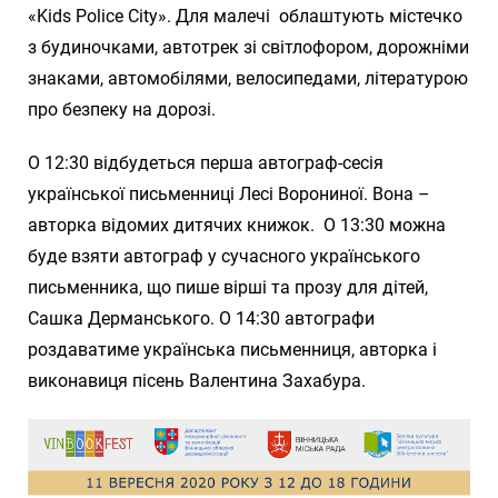
«Kids Police City». Для малечі облаштують містечко
з будиночками, автотрек зі світлофором, дорожніми
знаками, автомобілями, велосипедами, літературою
про безпеку на дорозі.
О 12:30 відбудеться перша автограф-сесія
української письменниці Лесі Ворониної. Вона –
авторка відомих дитячих книжок. О 13:30 можна
буде взяти автограф у сучасного українського
письменника, що пише вірші та прозу для дітей,
Сашка Дерманського. О 14:30 автографи
роздаватиме українська письменниця, авторка і
виконавиця пісень Валентина Захабура.