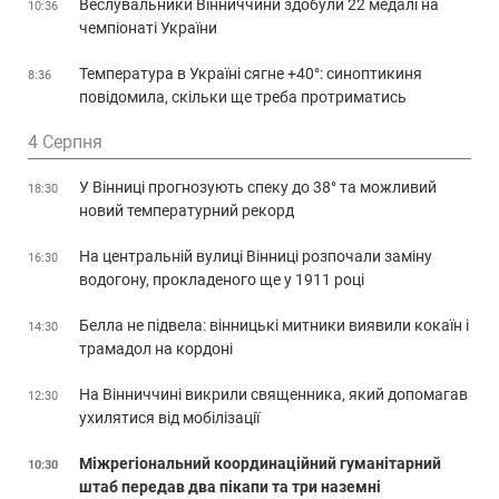
Веслувальники Вінниччини здобули 22 медалі на
10:36
чемпіонаті України
Температура в Україні сягне +40°: синоптикиня
8:36
повідомила, скільки ще треба протриматись
4 Серпня
У Вінниці прогнозують спеку до 38° та можливий
18:30
новий температурний рекорд
На центральній вулиці Вінниці розпочали заміну
16:30
водогону, прокладеного ще у 1911 році
Белла не підвела: вінницькі митники виявили кокаїн і
14:30
трамадол на кордоні
На Вінниччині викрили священника, який допомагав
12:30
ухилятися від мобілізації
Міжрегіональний координаційний гуманітарний
10:30
штаб передав два пікапи та три наземні