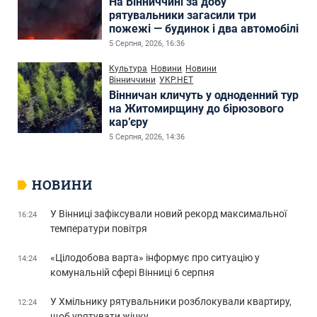
На Вінниччині за добу
рятувальники загасили три
пожежі — будинок і два автомобілі
5 Серпня, 2026, 16:36
Культура
Новини
Новини
Вінниччини
УКР.НЕТ
Вінничан кличуть у одноденний тур
на Житомирщину до бірюзового
кар’єру
5 Серпня, 2026, 14:36
НОВИНИ
У Вінниці зафіксували новий рекорд максимальної
16:24
температури повітря
«Цілодобова варта» інформує про ситуацію у
14:24
комунальній сфері Вінниці 6 серпня
У Хмільнику рятувальники розблокували квартиру,
12:24
щоб урятувати жінку