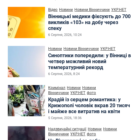
Відео
Новини
Новини Вінниччини
УКР.НЕТ
Вінницькі медики фіксують до 700
викликів «103» на добу через
спеку
6 Серпня, 2026, 10:24
Новини
Новини Вінниччини
УКР.НЕТ
Синоптики попередили: у Вінниці в
четвер можливий новий
температурний рекорд
6 Серпня, 2026, 8:24
Кримінал
Новини
Новини
Вінниччини
УКР.НЕТ
фото
Крадій із серцем романтика: у
Крижополі чоловік вкрав 20 тисяч
і майже все витратив на квіти
5 Серпня, 2026, 18:36
Надзвичайні ситуації
Новини
Новини
Вінниччини
УКР.НЕТ
фото