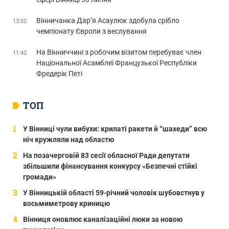
Вінничанка Дар’я Асаулюк здобула срібло
13:02
чемпіонату Європи з веслування
На Вінниччині з робочим візитом перебуває член
11:42
Національної Асамблеї Французької Республіки
Фредерік Петі
ТОП
У Вінниці чули вибухи: крилаті ракети й “шахеди” всю
ніч кружляли над областю
На позачерговій 83 сесії обласної Ради депутати
збільшили фінансування конкурсу «Безпечні стійкі
громади»
У Вінницькій області 59-річний чоловік шубовстнув у
восьмиметрову криницю
Вінниця оновлює каналізаційні люки за новою