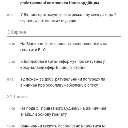
роботизовані комплекси Нацгвардійцям
У Вінниці прогнозують екстремальну спеку аж до 7
8:30
серпня, а потім чекайте дощів
3 Серпня
На Вінниччині зменшилася захворюваність на
16:10
гепатити В і С
«Цілодобова варта» інформує про ситуацію у
12:10
комунальній сфері Вінниці 3 серпня
12 пожеж за добу: рятувальники попередили
8:10
вінничан про особливу небезпеку в спеку
31 Липня
На подвір’ї приватного будинку на Вінниччині
14:06
знайшли бойову гранату
Вінничанки можуть безоплатно навчитися на
12:46