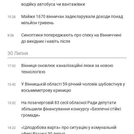
водійку автобуса чи вантажівки
Майже 1670 вінничан задекларували доходи понад
10:26
мільйон гривень
Синоптики попереджають про спеку на Вінниччині
8:06
до вихідних і навіть після
30 Липня
Вінниця оновлює каналізаційні люки за новою
17:02
технологією
У Вінницькій області 59-річний чоловік шубовстнув у
15:42
восьмиметрову криницю
На позачерговій 83 сесії обласної Ради депутати
15:02
збільшили фінансування конкурсу «Безпечні стійкі
громади»
«Цілодобова варта» про ситуацію у комунальній
14:22
сфері Вінниці 30 липня