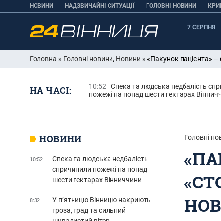
НОВИНИ
НАДЗВИЧАЙНІ СИТУАЦІЇ
ГОЛОВНІ НОВИНИ
КРИ
7 СЕРПНЯ
Головна
»
Головні новини
,
Новини
» «Пакунок пацієнта» –
10:52
Спека та людська недбалість сп
НА ЧАСІ:
пожежі на понад шести гектарах Віннич
НОВИНИ
Головні но
«ПА
Спека та людська недбалість
10:52
спричинили пожежі на понад
«СТ
шести гектарах Вінниччини
НОВ
У п’ятницю Вінницю накриють
8:32
гроза, град та сильний
шквалистий вітер