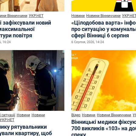
ини Вінниччини
УКР.НЕТ
Новини
Новини Вінниччини
УКР.НЕ
і зафіксували новий
«Цілодобова варта» інф
максимальної
про ситуацію у комуналь
тури повітря
сфері Вінниці 6 серпня
, 16:24
6 Серпня, 2026, 14:24
 ситуації
Новини
Новини
Відео
Новини
Новини Вінниччини
У
УКР.НЕТ
Вінницькі медики фіксу
нику рятувальники
700 викликів «103» на до
ували квартиру, щоб
спеку