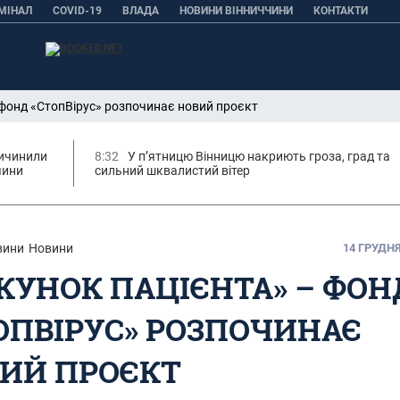
МІНАЛ
COVID-19
ВЛАДА
НОВИНИ ВІННИЧЧИНИ
КОНТАКТИ
 фонд «СтопВірус» розпочинає новий проєкт
ричинили
8:32
У п’ятницю Вінницю накриють гроза, град та
чини
сильний шквалистий вітер
вини
Новини
14 ГРУДНЯ,
КУНОК ПАЦІЄНТА» – ФОН
ОПВІРУС» РОЗПОЧИНАЄ
ИЙ ПРОЄКТ