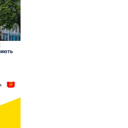
Т
риють