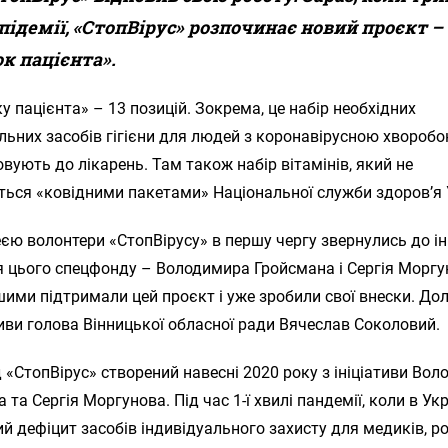
підемії, «СтопВірус» розпочинає новий проєкт –
к пацієнта».
у пацієнта» – 13 позицій. Зокрема, це набір необхідних
льних засобів гігієни для людей з коронавірусною хворобо
вують до лікарень. Там також набір вітамінів, який не
ться «ковідними пакетами» Національної служби здоров’я 
еєю волонтери «СтопВірусу» в першу чергу звернулись до ін
я цього спецфонду – Володимира Гройсмана і Сергія Моргу
ими підтримали цей проєкт і уже зробили свої внески. До
тиви голова Вінницької обласної ради Вячеслав Соколовий.
«СтопВірус» створений навесні 2020 року з ініціативи Во
 та Сергія Моргунова. Під час 1-ї хвилі пандемії, коли в Укр
й дефіцит засобів індивідуального захисту для медиків, р