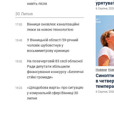
урятува
навіть після
6 Серпня, 2026
30 Липня
Вінниця оновлює каналізаційні
17:02
люки за новою технологією
У Вінницькій області 59-річний
15:42
чоловік шубовстнув у
восьмиметрову криницю
На позачерговій 83 сесії обласної
15:02
Ради депутати збільшили
Новини
Нов
фінансування конкурсу «Безпечні
Синопти
стійкі громади»
в четве
темпера
«Цілодобова варта» про ситуацію
14:22
6 Серпня, 2026
у комунальній сфері Вінниці 30
липня