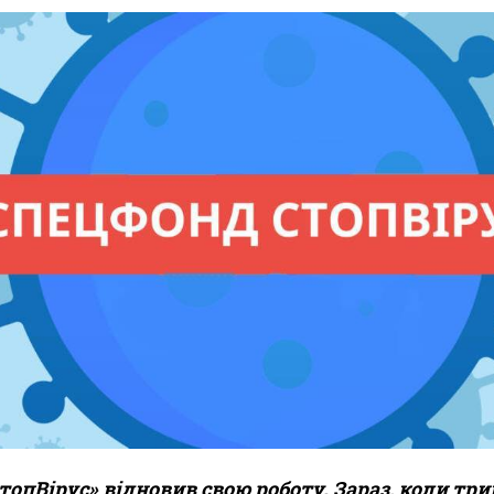
топВірус» відновив свою роботу. Зараз, коли три