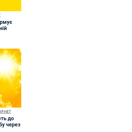
Т
ормує
ній
КР.НЕТ
ють до
бу через