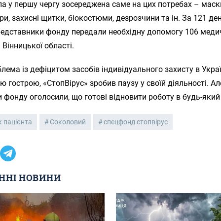
а у першу чергу зосереджена саме на цих потребах – маск
ри, захисні щитки, біокостюми, дезрозчини та ін. За 121 де
редставники фонду передали необхідну допомогу 106 мед
Вінницької області.
лема із дефіцитом засобів індивідуального захисту в Украї
ю гострою, «СтопВірус» зробив паузу у своїй діяльності. Ал
 фонду оголосили, що готові відновити роботу в будь-яки
 пацієнта
Соколовий
спецфонд стопвірус
ННІ НОВИНИ