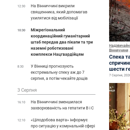
На Вінниччині викрили
12:30
священника, який допомагав
ухилятися від мобілізації
Міжрегіональний
10:30
координаційний гуманітарний
штаб передав два пікапи та три
Надзвичайні
наземні роботизовані
Вінниччини
комплекси Нацгвардійцям
Спека т
спричин
У Вінниці прогнозують
8:30
шести г
екстремальну спеку аж до 7
7 Серпня, 2026
серпня, а потім чекайте дощів
3 Серпня
На Вінниччині зменшилася
16:10
захворюваність на гепатити В і С
«Цілодобова варта» інформує
12:10
про ситуацію у комунальній сфері