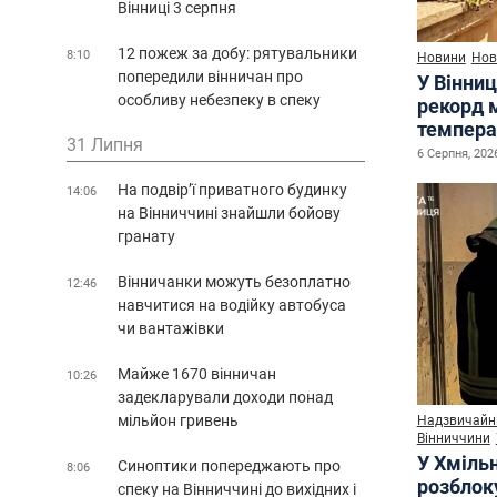
Вінниці 3 серпня
12 пожеж за добу: рятувальники
8:10
Новини
Нов
попередили вінничан про
У Вінниц
особливу небезпеку в спеку
рекорд 
темпера
31 Липня
6 Серпня, 2026
На подвір’ї приватного будинку
14:06
на Вінниччині знайшли бойову
гранату
Вінничанки можуть безоплатно
12:46
навчитися на водійку автобуса
чи вантажівки
Майже 1670 вінничан
10:26
задекларували доходи понад
мільйон гривень
Надзвичайні
Вінниччини
У Хміль
Синоптики попереджають про
8:06
розблок
спеку на Вінниччині до вихідних і