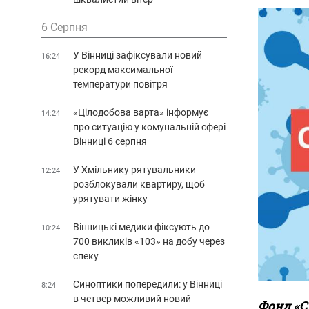
6 Серпня
У Вінниці зафіксували новий
16:24
рекорд максимальної
температури повітря
«Цілодобова варта» інформує
14:24
про ситуацію у комунальній сфері
Вінниці 6 серпня
У Хмільнику рятувальники
12:24
розблокували квартиру, щоб
урятувати жінку
Вінницькі медики фіксують до
10:24
700 викликів «103» на добу через
спеку
Синоптики попередили: у Вінниці
8:24
в четвер можливий новий
Фонд «С