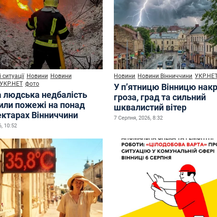
 ситуації
Новини
Новини
Новини
Новини Вінниччини
УКР.НЕ
УКР.НЕТ
фото
У п’ятницю Вінницю нак
а людська недбалість
гроза, град та сильний
или пожежі на понад
шквалистий вітер
ектарах Вінниччини
7 Серпня, 2026, 8:32
, 10:52