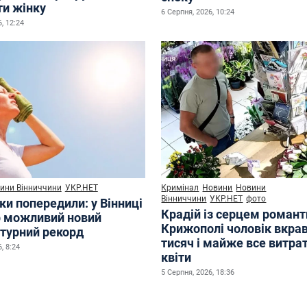
ти жінку
6 Серпня, 2026, 10:24
, 12:24
ини Вінниччини
УКР.НЕТ
Кримінал
Новини
Новини
Вінниччини
УКР.НЕТ
фото
ки попередили: у Вінниці
Крадій із серцем романт
р можливий новий
Крижополі чоловік вкрав
турний рекорд
тисяч і майже все витра
, 8:24
квіти
5 Серпня, 2026, 18:36