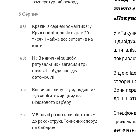
температурний рекорд
хвиля е
5 Серпня
«Пакуно
Крадій із серцем романтика: у
18:36
У «Пакунк
Крижополі чоловік вкрав 20
тисяч і майже все витратив на
індивідуа
квіти
шпиталізо
На Вінниччині за добу
покриває
16:36
рятувальники загасили три
пожежі — будинок і два
З цією ід
автомобілі
створенн
Вінничан кличуть у одноденний
Вони перш
14:36
тур на Житомирщину до
до ініціа
бірюзового кар’єру
Спецфонд 
У Вінниці розпочали підготовку
12:36
до реконструкції очисних споруд
Гройсмана
на Сабарові
величезни