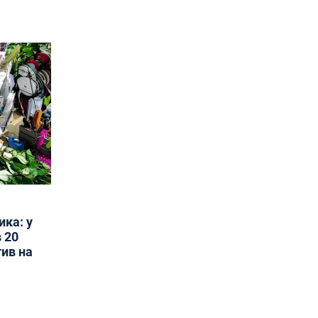
ика: у
 20
тив на