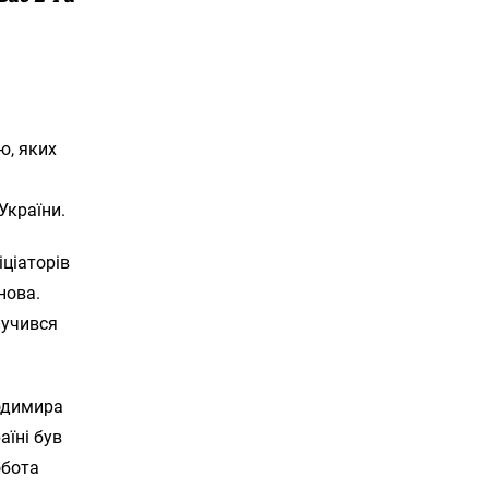
ю, яких
України.
іціаторів
нова.
лучився
лодимира
аїні був
обота