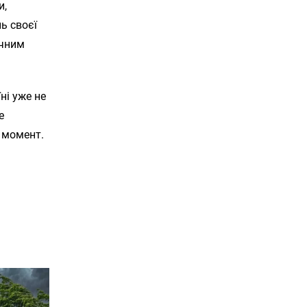
и,
нь своєї
ичним
ні уже не
е
й момент.