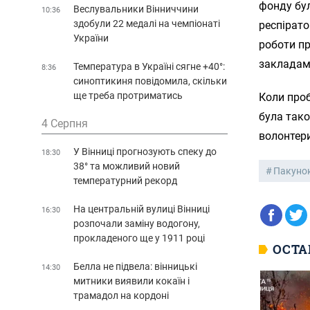
фонду бул
Веслувальники Вінниччини
10:36
здобули 22 медалі на чемпіонаті
респірато
України
роботи п
закладам 
Температура в Україні сягне +40°:
8:36
синоптикиня повідомила, скільки
ще треба протриматись
Коли проб
була тако
4 Серпня
волонтери
У Вінниці прогнозують спеку до
18:30
38° та можливий новий
Пакунок
температурний рекорд
На центральній вулиці Вінниці
16:30
розпочали заміну водогону,
прокладеного ще у 1911 році
ОСТА
Белла не підвела: вінницькі
14:30
митники виявили кокаїн і
трамадол на кордоні