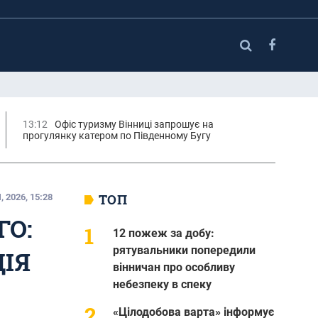
13:12
Офіс туризму Вінниці запрошує на
прогулянку катером по Південному Бугу
ТОП
 2026, 15:28
ГО:
12 пожеж за добу:
рятувальники попередили
ЦІЯ
вінничан про особливу
небезпеку в спеку
«Цілодобова варта» інформує