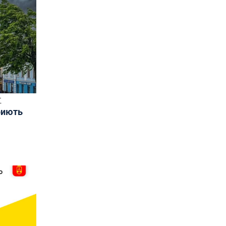
Т
риють