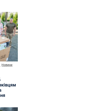
и
Новини
б
язківцям
а
ння