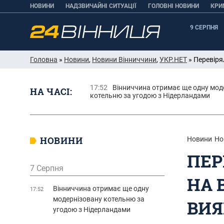
НОВИНИ
НАДЗВИЧАЙНІ СИТУАЦІЇ
ГОЛОВНІ НОВИНИ
КРИ
9 СЕРПНЯ
Головна
»
Новини
,
Новини Вінниччини
,
УКР.НЕТ
» Перевіря
17:52
Вінниччина отримає ще одну мод
НА ЧАСІ:
котельню за угодою з Нідерландами
НОВИНИ
Новини
Но
ПЕР
7 Серпня
НА 
Вінниччина отримає ще одну
17:52
модернізовану котельню за
ВИЯ
угодою з Нідерландами