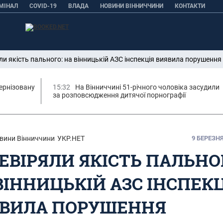
МІНАЛ
COVID-19
ВЛАДА
НОВИНИ ВІННИЧЧИНИ
КОНТАКТИ
ли якість пального: на вінницькій АЗС інспекція виявила порушення
ернізовану
15:32
На Вінниччині 51-річного чоловіка засудили
за розповсюдження дитячої порнографії
вини Вінниччини
УКР.НЕТ
9 БЕРЕЗНЯ,
ЕВІРЯЛИ ЯКІСТЬ ПАЛЬНО
ВІННИЦЬКІЙ АЗС ІНСПЕК
ВИЛА ПОРУШЕННЯ