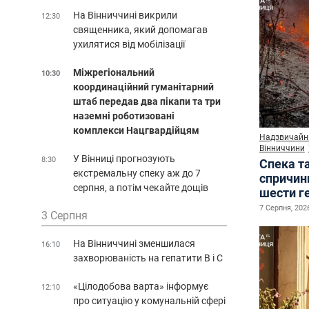
На Вінниччині викрили
12:30
священника, який допомагав
ухилятися від мобілізації
Міжрегіональний
10:30
координаційний гуманітарний
штаб передав два пікапи та три
наземні роботизовані
комплекси Нацгвардійцям
Надзвичайні
Вінниччини
У Вінниці прогнозують
8:30
Спека т
екстремальну спеку аж до 7
спричин
серпня, а потім чекайте дощів
шести г
7 Серпня, 2026
3 Серпня
На Вінниччині зменшилася
16:10
захворюваність на гепатити В і С
«Цілодобова варта» інформує
12:10
про ситуацію у комунальній сфері