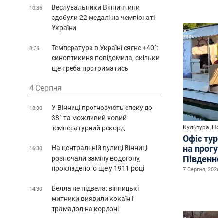
Веслувальники Вінниччини
10:36
здобули 22 медалі на чемпіонаті
України
Температура в Україні сягне +40°:
8:36
синоптикиня повідомила, скільки
ще треба протриматись
4 Серпня
У Вінниці прогнозують спеку до
18:30
38° та можливий новий
температурний рекорд
Культура
Н
Офіс ту
на прог
На центральній вулиці Вінниці
16:30
Південн
розпочали заміну водогону,
прокладеного ще у 1911 році
7 Серпня, 2026
Белла не підвела: вінницькі
14:30
митники виявили кокаїн і
трамадол на кордоні