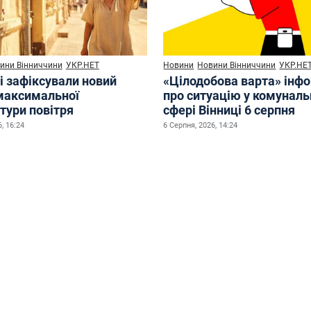
ини Вінниччини
УКР.НЕТ
Новини
Новини Вінниччини
УКР.НЕ
і зафіксували новий
«Цілодобова варта» інф
максимальної
про ситуацію у комуналь
тури повітря
сфері Вінниці 6 серпня
, 16:24
6 Серпня, 2026, 14:24