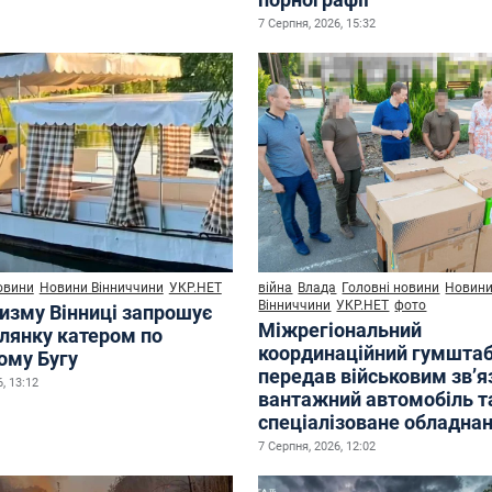
7 Серпня, 2026, 15:32
овини
Новини Вінниччини
УКР.НЕТ
війна
Влада
Головні новини
Новин
Вінниччини
УКР.НЕТ
фото
ризму Вінниці запрошує
Міжрегіональний
улянку катером по
координаційний гумшта
ому Бугу
передав військовим зв’
, 13:12
вантажний автомобіль т
спеціалізоване обладна
7 Серпня, 2026, 12:02