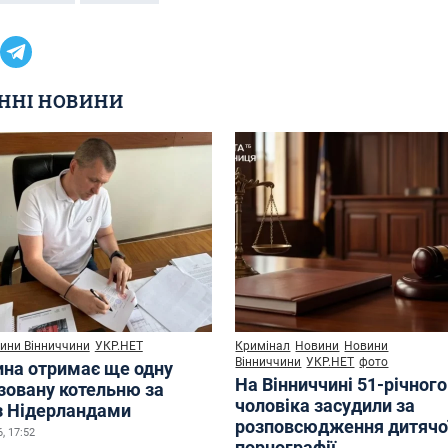
ННІ НОВИНИ
ини Вінниччини
УКР.НЕТ
Кримінал
Новини
Новини
Вінниччини
УКР.НЕТ
фото
ина отримає ще одну
На Вінниччині 51-річного
зовану котельню за
чоловіка засудили за
з Нідерландами
розповсюдження дитячо
, 17:52
порнографії