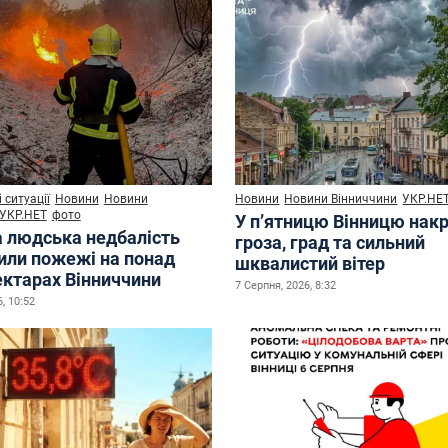
 ситуації
Новини
Новини
Новини
Новини Вінниччини
УКР.НЕ
УКР.НЕТ
фото
У п’ятницю Вінницю нак
а людська недбалість
гроза, град та сильний
или пожежі на понад
шквалистий вітер
ектарах Вінниччини
7 Серпня, 2026, 8:32
, 10:52