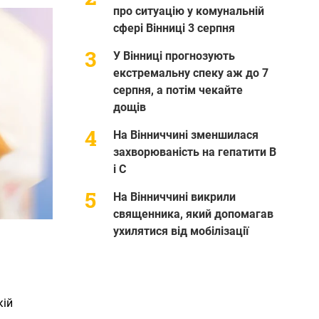
про ситуацію у комунальній
сфері Вінниці 3 серпня
У Вінниці прогнозують
екстремальну спеку аж до 7
серпня, а потім чекайте
дощів
На Вінниччині зменшилася
захворюваність на гепатити В
і С
На Вінниччині викрили
священника, який допомагав
ухилятися від мобілізації
кій