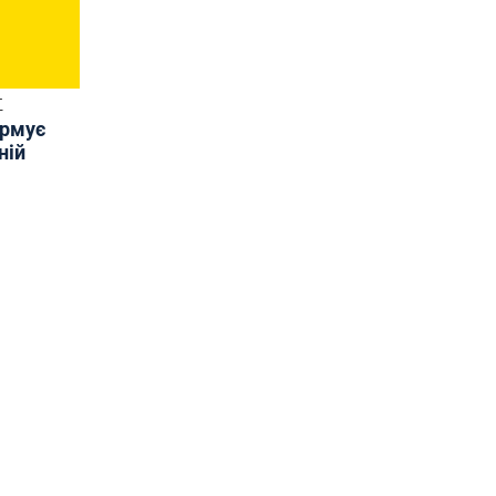
Т
ормує
ній