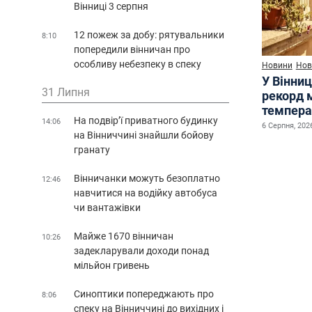
Вінниці 3 серпня
12 пожеж за добу: рятувальники
8:10
попередили вінничан про
особливу небезпеку в спеку
Новини
Нов
У Вінниц
31 Липня
рекорд 
темпера
На подвір’ї приватного будинку
14:06
6 Серпня, 2026
на Вінниччині знайшли бойову
гранату
Вінничанки можуть безоплатно
12:46
навчитися на водійку автобуса
чи вантажівки
Майже 1670 вінничан
10:26
задекларували доходи понад
мільйон гривень
Синоптики попереджають про
8:06
спеку на Вінниччині до вихідних і