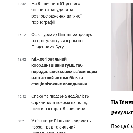
На Вінниччині 51-річного
15:32
чоловіка засудили за
розповсюдження дитячої
порнографії
Офіс туризму Вінниці запрошує
13:12
на прогулянку катером по
Південному Бугу
Міжрегіональний
12:02
координаційний гумштаб
передав військовим зв’язківцям
вантажний автомобіль та
спеціалізоване обладнання
Спека та людська недбалість
10:52
На Вінн
спричинили пожежі на понад
шести гектарах Вінниччини
результ
У п’ятницю Вінницю накриють
8:32
Про це 8 
гроза, град та сильний