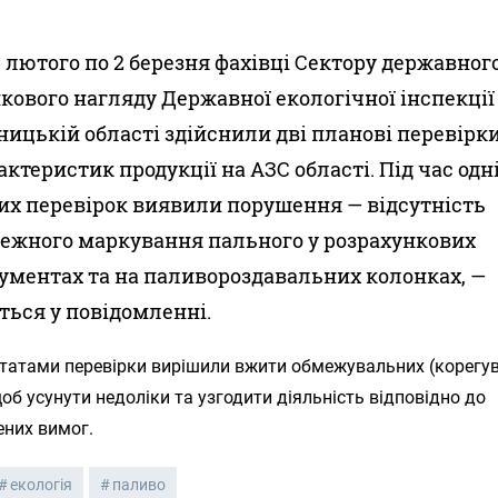
5 лютого по 2 березня фахівці Сектору державног
кового нагляду Державної екологічної інспекції
ницькій області здійснили дві планові перевірк
актеристик продукції на АЗС області. Під час одні
их перевірок виявили порушення — відсутність
ежного маркування пального у розрахункових
ументах та на паливороздавальних колонках, —
ться у повідомленні.
ьтатами перевірки вирішили вжити обмежувальних (корегу
щоб усунути недоліки та узгодити діяльність відповідно до
ених вимог.
екологія
паливо