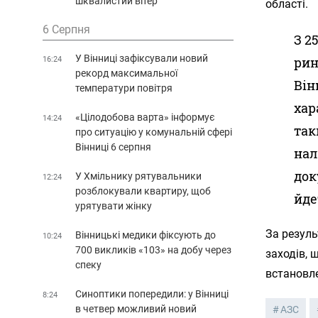
шквалистий вітер
області.
6 Серпня
З 2
У Вінниці зафіксували новий
рин
16:24
рекорд максимальної
Він
температури повітря
хар
«Цілодобова варта» інформує
14:24
так
про ситуацію у комунальній сфері
Вінниці 6 серпня
нал
док
У Хмільнику рятувальники
12:24
розблокували квартиру, щоб
йде
урятувати жінку
За резул
Вінницькі медики фіксують до
10:24
700 викликів «103» на добу через
заходів, 
спеку
встановл
Синоптики попередили: у Вінниці
8:24
в четвер можливий новий
АЗС