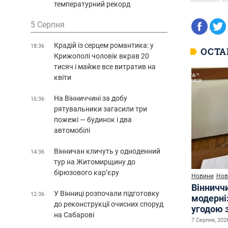
температурний рекорд
5 Серпня
Крадій із серцем романтика: у
18:36
ОСТА
Крижополі чоловік вкрав 20
тисяч і майже все витратив на
квіти
На Вінниччині за добу
16:36
рятувальники загасили три
пожежі — будинок і два
автомобілі
Вінничан кличуть у одноденний
14:36
тур на Житомирщину до
бірюзового кар’єру
Новини
Нов
Вінничч
У Вінниці розпочали підготовку
12:36
модерні
до реконструкції очисних споруд
угодою 
на Сабарові
7 Серпня, 2026