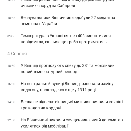
очисних споруд на Сабарові
Веслувальники Вінниччини здобули 22 медалі на
10:36
чемпіонаті України
Температура в Україні сягне +40°: синоптикиня
8:36
повідомила, скільки ще треба протриматись
4 Серпня
У Вінниці прогнозують спеку до 38° та можливий
18:30
новий температурний рекорд
На центральній вулиці Вінниці розпочали заміну
16:30
водогону, прокладеного ще у 1911 році
Белла не підвела: вінницькі митники виявили кокаїн і
14:30
трамадол на кордоні
На Вінниччині викрили священника, який допомагав
12:30
ухилятися від мобілізації