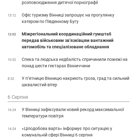
розповсюдження дитячої порнографії
Офіс туризму Вінниці запрошує на прогулянку
13:12
катером по Південному Бугу
Міжрегіональний координаційний гумштаб
12:02
передав військовим зв’язківцям вантажний
автомобіль та спеціалізоване обладнання
Спека та людська недбалість спричинили пожежі на
10:52
понад шести гектарах Вінниччини
У п’ятницю Вінницю накриють гроза, град та сильний
8:32
шквалистий вітер
6 Серпня
У Вінниці зафіксували новий рекорд максимальної
16:24
температури повітря
«Цілодобова варта» інформує про ситуацію у
14:24
комунальній сфері Вінниці 6 серпня