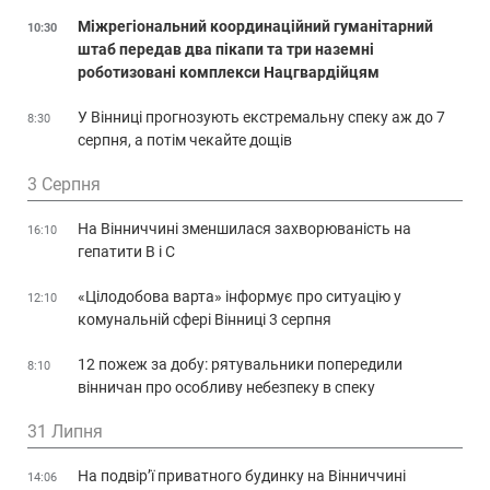
Міжрегіональний координаційний гуманітарний
10:30
штаб передав два пікапи та три наземні
роботизовані комплекси Нацгвардійцям
У Вінниці прогнозують екстремальну спеку аж до 7
8:30
серпня, а потім чекайте дощів
3 Серпня
На Вінниччині зменшилася захворюваність на
16:10
гепатити В і С
«Цілодобова варта» інформує про ситуацію у
12:10
комунальній сфері Вінниці 3 серпня
12 пожеж за добу: рятувальники попередили
8:10
вінничан про особливу небезпеку в спеку
31 Липня
На подвір’ї приватного будинку на Вінниччині
14:06