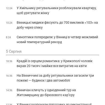
У Хмільнику рятувальники розблокували квартиру,
12:24
щоб урятувати жінку
Вінницькі медики фіксують до 700 викликів «103» на
10:24
добу через спеку
Синоптики попередили: у Вінниці в четвер можливий
8:24
новий температурний рекорд
5 Серпня
Крадій із серцем романтика: у Крижополі чоловік
18:36
вкрав 20 тисяч і майже все витратив на квіти
На Вінниччині за добу рятувальники загасили три
16:36
пожежі — будинок і два автомобілі
Вінничан кличуть у одноденний тур на
14:36
Житомирщину до бірюзового кар’єру
У Вінниці розпочали підготовку до реконструкції
12:36