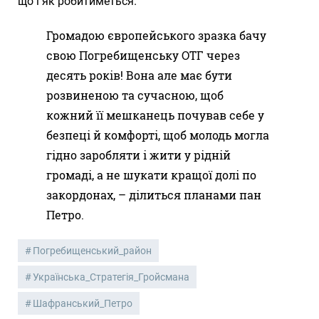
що і як робитиметься.
Громадою європейського зразка бачу
свою Погребищенську ОТГ через
десять років! Вона але має бути
розвиненою та сучасною, щоб
кожний її мешканець почував себе у
безпеці й комфорті, щоб молодь могла
гідно заробляти і жити у рідній
громаді, а не шукати кращої долі по
закордонах, – ділиться планами пан
Петро.
Погребищенський_район
Українська_Стратегія_Гройсмана
Шафранський_Петро