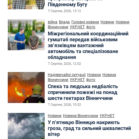
Південному Бугу
7 Серпня, 2026, 13:12
війна
Влада
Головні новини
Новини
Новини
Вінниччини
УКР.НЕТ
фото
Міжрегіональний координаційний
гумштаб передав військовим
зв’язківцям вантажний
автомобіль та спеціалізоване
обладнання
7 Серпня, 2026, 12:02
Надзвичайні ситуації
Новини
Новини
Вінниччини
УКР.НЕТ
фото
Спека та людська недбалість
спричинили пожежі на понад
шести гектарах Вінниччини
7 Серпня, 2026, 10:52
Новини
Новини Вінниччини
УКР.НЕТ
У п’ятницю Вінницю накриють
гроза, град та сильний шквалистий
вітер