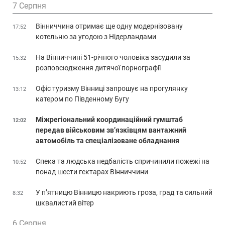
7 Серпня
Вінниччина отримає ще одну модернізовану
17:52
котельню за угодою з Нідерландами
На Вінниччині 51-річного чоловіка засудили за
15:32
розповсюдження дитячої порнографії
Офіс туризму Вінниці запрошує на прогулянку
13:12
катером по Південному Бугу
Міжрегіональний координаційний гумштаб
12:02
передав військовим зв’язківцям вантажний
автомобіль та спеціалізоване обладнання
Спека та людська недбалість спричинили пожежі на
10:52
понад шести гектарах Вінниччини
У п’ятницю Вінницю накриють гроза, град та сильний
8:32
шквалистий вітер
6 Серпня