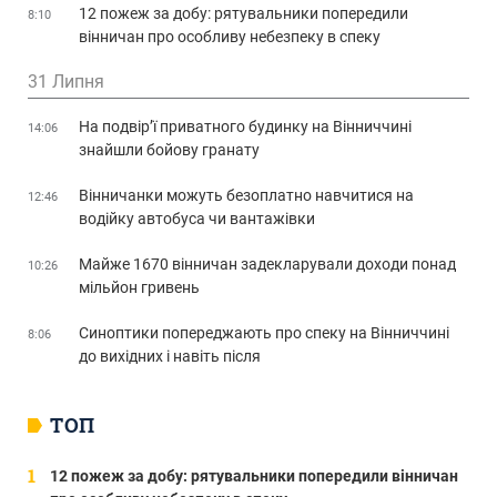
12 пожеж за добу: рятувальники попередили
8:10
вінничан про особливу небезпеку в спеку
31 Липня
На подвір’ї приватного будинку на Вінниччині
14:06
знайшли бойову гранату
Вінничанки можуть безоплатно навчитися на
12:46
водійку автобуса чи вантажівки
Майже 1670 вінничан задекларували доходи понад
10:26
мільйон гривень
Синоптики попереджають про спеку на Вінниччині
8:06
до вихідних і навіть після
ТОП
12 пожеж за добу: рятувальники попередили вінничан