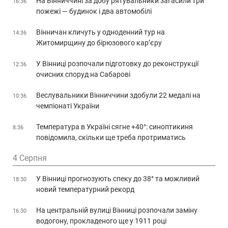
На Вінниччині за добу рятувальники загасили три
16:36
пожежі — будинок і два автомобілі
Вінничан кличуть у одноденний тур на
14:36
Житомирщину до бірюзового кар’єру
У Вінниці розпочали підготовку до реконструкції
12:36
очисних споруд на Сабарові
Веслувальники Вінниччини здобули 22 медалі на
10:36
чемпіонаті України
Температура в Україні сягне +40°: синоптикиня
8:36
повідомила, скільки ще треба протриматись
4 Серпня
У Вінниці прогнозують спеку до 38° та можливий
18:30
новий температурний рекорд
На центральній вулиці Вінниці розпочали заміну
16:30
водогону, прокладеного ще у 1911 році