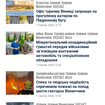
Культура
Новини
Новини
Вінниччини
УКР.НЕТ
Офіс туризму Вінниці запрошує на
прогулянку катером по
Південному Бугу
7 Серпня, 2026, 13:12
війна
Влада
Головні новини
Новини
Новини
Вінниччини
УКР.НЕТ
фото
Міжрегіональний координаційний
гумштаб передав військовим
зв’язківцям вантажний
автомобіль та спеціалізоване
обладнання
7 Серпня, 2026, 12:02
Надзвичайні ситуації
Новини
Новини
Вінниччини
УКР.НЕТ
фото
Спека та людська недбалість
спричинили пожежі на понад
шести гектарах Вінниччини
7 Серпня, 2026, 10:52
Новини
Новини Вінниччини
УКР.НЕТ