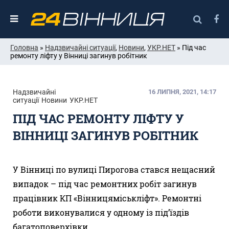
Головна
»
Надзвичайні ситуації
,
Новини
,
УКР.НЕТ
» Під час
ремонту ліфту у Вінниці загинув робітник
Надзвичайні
16 ЛИПНЯ, 2021, 14:17
ситуації
Новини
УКР.НЕТ
ПІД ЧАС РЕМОНТУ ЛІФТУ У
ВІННИЦІ ЗАГИНУВ РОБІТНИК
У Вінниці по вулиці Пирогова стався нещасний
випадок – під час ремонтних робіт загинув
працівник КП «Вінницяміськліфт». Ремонтні
роботи виконувалися у одному із під’їздів
багатоповерхівки.