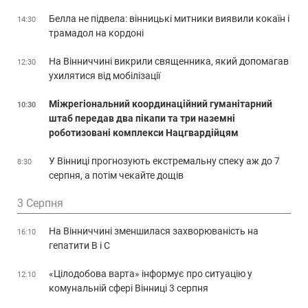
Белла не підвела: вінницькі митники виявили кокаїн і
14:30
трамадол на кордоні
На Вінниччині викрили священника, який допомагав
12:30
ухилятися від мобілізації
Міжрегіональний координаційний гуманітарний
10:30
штаб передав два пікапи та три наземні
роботизовані комплекси Нацгвардійцям
У Вінниці прогнозують екстремальну спеку аж до 7
8:30
серпня, а потім чекайте дощів
3 Серпня
На Вінниччині зменшилася захворюваність на
16:10
гепатити В і С
«Цілодобова варта» інформує про ситуацію у
12:10
комунальній сфері Вінниці 3 серпня