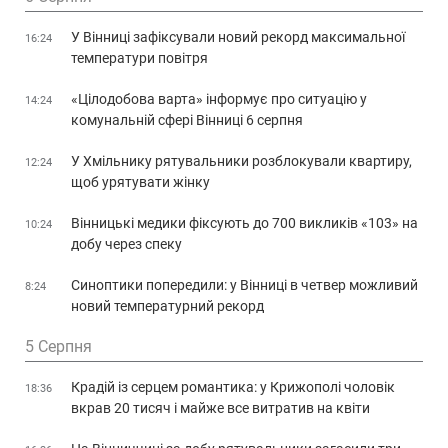
У Вінниці зафіксували новий рекорд максимальної
16:24
температури повітря
«Цілодобова варта» інформує про ситуацію у
14:24
комунальній сфері Вінниці 6 серпня
У Хмільнику рятувальники розблокували квартиру,
12:24
щоб урятувати жінку
Вінницькі медики фіксують до 700 викликів «103» на
10:24
добу через спеку
Синоптики попередили: у Вінниці в четвер можливий
8:24
новий температурний рекорд
5 Серпня
Крадій із серцем романтика: у Крижополі чоловік
18:36
вкрав 20 тисяч і майже все витратив на квіти