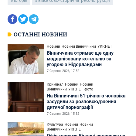
історія
військово-історична_реконструкція
ОСТАННІ НОВИНИ
Новини
Новини Вінниччини
УКР.НЕТ
Вінниччина отримає ще одну
модернізовану котельню за
угодою з Нідерландами
7 Серпня, 2026, 17:52
Кримінал
Новини
Новини
Вінниччини
УКР.НЕТ
фото
На Вінниччині 51-річного чоловіка
засудили за розповсюдження
дитячої порнографії
7 Серпня, 2026, 15:32
Культура
Новини
Новини
Вінниччини
УКР.НЕТ
Офіс туризму Вінниці запрошує на