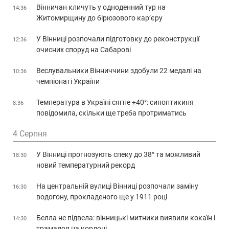
Вінничан кличуть у одноденний тур на
14:36
Житомирщину до бірюзового кар’єру
У Вінниці розпочали підготовку до реконструкції
12:36
очисних споруд на Сабарові
Веслувальники Вінниччини здобули 22 медалі на
10:36
чемпіонаті України
Температура в Україні сягне +40°: синоптикиня
8:36
повідомила, скільки ще треба протриматись
4 Серпня
У Вінниці прогнозують спеку до 38° та можливий
18:30
новий температурний рекорд
На центральній вулиці Вінниці розпочали заміну
16:30
водогону, прокладеного ще у 1911 році
Белла не підвела: вінницькі митники виявили кокаїн і
14:30
трамадол на кордоні