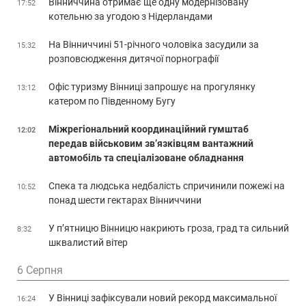
Вінниччина отримає ще одну модернізовану
17:52
котельню за угодою з Нідерландами
На Вінниччині 51-річного чоловіка засудили за
15:32
розповсюдження дитячої порнографії
Офіс туризму Вінниці запрошує на прогулянку
13:12
катером по Південному Бугу
Міжрегіональний координаційний гумштаб
12:02
передав військовим зв’язківцям вантажний
автомобіль та спеціалізоване обладнання
Спека та людська недбалість спричинили пожежі на
10:52
понад шести гектарах Вінниччини
У п’ятницю Вінницю накриють гроза, град та сильний
8:32
шквалистий вітер
6 Серпня
У Вінниці зафіксували новий рекорд максимальної
16:24