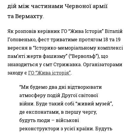
дій між частинами Червоної армії
та Вермахту.
Як розповів керівник ГО “Жива Історія” Віталій
Головенько, фест триватиме протягом 18 та 19
вересня в “Історико-меморіальному комплексі
пам’яті жертв фашизму” (“Вервольф”), що
знаходиться у смт Стрижавка. Організаторами
заходу є
ГО “Жива історія”
.
“Ми будемо два дні відтворювати
атмосферу подій Другої світової
війни. Буде такий собі “живий музей”,
де експонатами, в першу чергу,
будуть люди – військові
реконструктори з усієї країни. Будуть