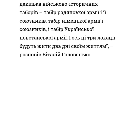
декілька військово-історичних
таборів – табір радянської армії і її
союзників, табір німецької армії і
союзників, і табір Української
повстанської армії. І ось ці три локації
будуть жити два дні своїм життям”, –
розповів Віталій Головенько.