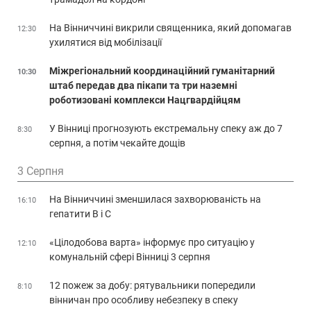
На Вінниччині викрили священника, який допомагав
12:30
ухилятися від мобілізації
Міжрегіональний координаційний гуманітарний
10:30
штаб передав два пікапи та три наземні
роботизовані комплекси Нацгвардійцям
У Вінниці прогнозують екстремальну спеку аж до 7
8:30
серпня, а потім чекайте дощів
3 Серпня
На Вінниччині зменшилася захворюваність на
16:10
гепатити В і С
«Цілодобова варта» інформує про ситуацію у
12:10
комунальній сфері Вінниці 3 серпня
12 пожеж за добу: рятувальники попередили
8:10
вінничан про особливу небезпеку в спеку