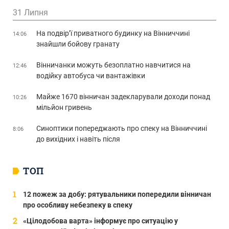
31 Липня
На подвір’ї приватного будинку на Вінниччині
14:06
знайшли бойову гранату
Вінничанки можуть безоплатно навчитися на
12:46
водійку автобуса чи вантажівки
Майже 1670 вінничан задекларували доходи понад
10:26
мільйон гривень
Синоптики попереджають про спеку на Вінниччині
8:06
до вихідних і навіть після
ТОП
12 пожеж за добу: рятувальники попередили вінничан
про особливу небезпеку в спеку
«Цілодобова варта» інформує про ситуацію у