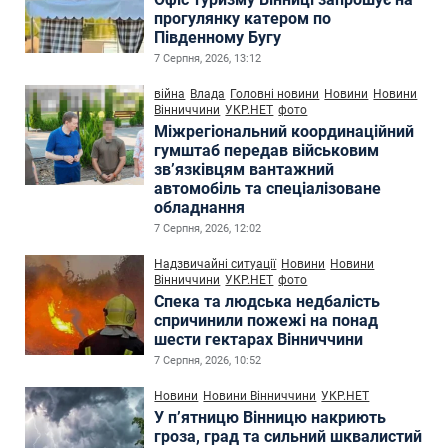
прогулянку катером по
Південному Бугу
7 Серпня, 2026, 13:12
війна
Влада
Головні новини
Новини
Новини
Вінниччини
УКР.НЕТ
фото
Міжрегіональний координаційний
гумштаб передав військовим
зв’язківцям вантажний
автомобіль та спеціалізоване
обладнання
7 Серпня, 2026, 12:02
Надзвичайні ситуації
Новини
Новини
Вінниччини
УКР.НЕТ
фото
Спека та людська недбалість
спричинили пожежі на понад
шести гектарах Вінниччини
7 Серпня, 2026, 10:52
Новини
Новини Вінниччини
УКР.НЕТ
У п’ятницю Вінницю накриють
гроза, град та сильний шквалистий