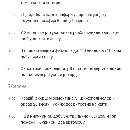
температури повітря
«Цілодобова варта» інформує про ситуацію у
14:24
комунальній сфері Вінниці 6 серпня
У Хмільнику рятувальники розблокували квартиру,
12:24
щоб урятувати жінку
Вінницькі медики фіксують до 700 викликів «103» на
10:24
добу через спеку
Синоптики попередили: у Вінниці в четвер можливий
8:24
новий температурний рекорд
5 Серпня
Крадій із серцем романтика: у Крижополі чоловік
18:36
вкрав 20 тисяч і майже все витратив на квіти
На Вінниччині за добу рятувальники загасили три
16:36
пожежі — будинок і два автомобілі