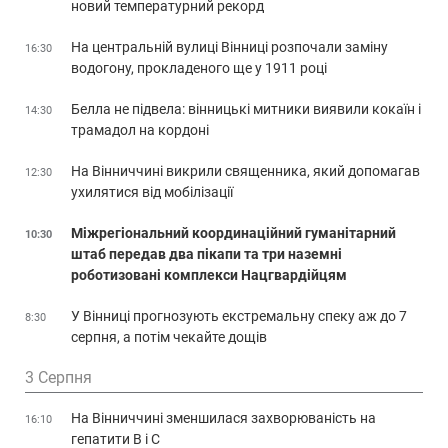
новий температурний рекорд
На центральній вулиці Вінниці розпочали заміну
16:30
водогону, прокладеного ще у 1911 році
Белла не підвела: вінницькі митники виявили кокаїн і
14:30
трамадол на кордоні
На Вінниччині викрили священника, який допомагав
12:30
ухилятися від мобілізації
Міжрегіональний координаційний гуманітарний
10:30
штаб передав два пікапи та три наземні
роботизовані комплекси Нацгвардійцям
У Вінниці прогнозують екстремальну спеку аж до 7
8:30
серпня, а потім чекайте дощів
3 Серпня
На Вінниччині зменшилася захворюваність на
16:10
гепатити В і С