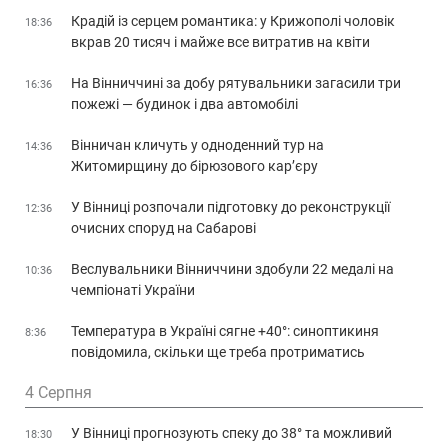
Крадій із серцем романтика: у Крижополі чоловік
18:36
вкрав 20 тисяч і майже все витратив на квіти
На Вінниччині за добу рятувальники загасили три
16:36
пожежі — будинок і два автомобілі
Вінничан кличуть у одноденний тур на
14:36
Житомирщину до бірюзового кар’єру
У Вінниці розпочали підготовку до реконструкції
12:36
очисних споруд на Сабарові
Веслувальники Вінниччини здобули 22 медалі на
10:36
чемпіонаті України
Температура в Україні сягне +40°: синоптикиня
8:36
повідомила, скільки ще треба протриматись
4 Серпня
У Вінниці прогнозують спеку до 38° та можливий
18:30