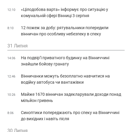
«Цілодобова варта» інформує про ситуацію у
12:10
комунальній сфері Вінниці 3 серпня
12 пожеж за добу: рятувальники попередили
8:10
вінничан про особливу небезпеку в спеку
31 Липня
На подвір’ї приватного будинку на Вінниччині
14:06
знайшли бойову гранату
Вінничанки можуть безоплатно навчитися на
12:46
водійку автобуса чи вантажівки
Майже 1670 вінничан задекларували доходи понад
10:26
мільйон гривень
Синоптики попереджають про спеку на Вінниччині
8:06
до вихідних і навіть після
30 Липня