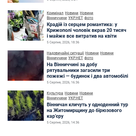
Кримінал
Новини
Новини
Вінниччини
УКР.НЕТ
фото
Крадій із серцем романтика: у
Крижополі чоловік вкрав 20 тисяч
і майже все витратив на квіти
5 Серпня, 2026, 18:36
Надзвичайні ситуації
Новини
Новини
Вінниччини
УКР.НЕТ
фото
На Вінниччині за добу
рятувальники загасили три
пожежі — будинок і два автомобілі
5 Серпня, 2026, 16:36
Культура
Новини
Новини
Вінниччини
УКР.НЕТ
Вінничан кличуть у одноденний тур
на Житомирщину до бірюзового
кар’єру
5 Серпня, 2026, 14:36