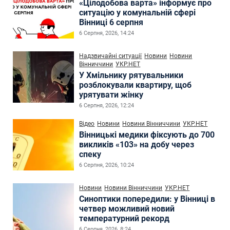
«Цілодобова варта» інформує про
ситуацію у комунальній сфері
Вінниці 6 серпня
6 Серпня, 2026, 14:24
Надзвичайні ситуації
Новини
Новини
Вінниччини
УКР.НЕТ
У Хмільнику рятувальники
розблокували квартиру, щоб
урятувати жінку
6 Серпня, 2026, 12:24
Відео
Новини
Новини Вінниччини
УКР.НЕТ
Вінницькі медики фіксують до 700
викликів «103» на добу через
спеку
6 Серпня, 2026, 10:24
Новини
Новини Вінниччини
УКР.НЕТ
Синоптики попередили: у Вінниці в
четвер можливий новий
температурний рекорд
6 Серпня, 2026, 8:24