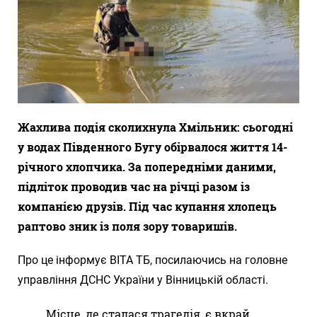
Жахлива подія сколихнула Хмільник: сьогодні
у водах Південного Бугу обірвалося життя 14-
річного хлопчика. За попередніми даними,
підліток проводив час на річці разом із
компанією друзів. Під час купання хлопець
раптово зник із поля зору товаришів.
Про це інформує ВІТА ТБ, посилаючись на головне
управління ДСНС України у Вінницькій області.
Місце, де сталася трагедія, є вкрай