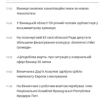
Вінниця оновлює каналізаційні люки за новою
17:02
технологією
У Вінницькій області 59-річний чоловік шубовстнув у
15:42
восьмиметрову криницю
На позачерговій 83 сесії обласної Ради депутати
15:02
збільшили фінансування конкурсу «Безпечні стійкі
громади»
«Цілодобова варта» про ситуацію у комунальній
14:22
сфері Вінниці 30 липня
Вінничанка Дар’я Асаулюк здобула срібло
13:02
чемпіонату Європи з веслування
На Вінниччині з робочим візитом перебуває член
11:42
Національної Асамблеї Французької Республіки
Фредерік Петі