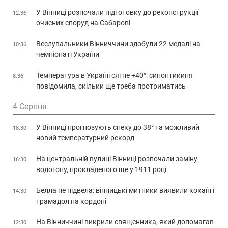
У Вінниці розпочали підготовку до реконструкції
12:36
очисних споруд на Сабарові
Веслувальники Вінниччини здобули 22 медалі на
10:36
чемпіонаті України
Температура в Україні сягне +40°: синоптикиня
8:36
повідомила, скільки ще треба протриматись
4 Серпня
У Вінниці прогнозують спеку до 38° та можливий
18:30
новий температурний рекорд
На центральній вулиці Вінниці розпочали заміну
16:30
водогону, прокладеного ще у 1911 році
Белла не підвела: вінницькі митники виявили кокаїн і
14:30
трамадол на кордоні
На Вінниччині викрили священника, який допомагав
12:30