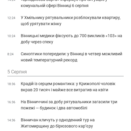
комунальній сфері Вінниці 6 серпня
У Хмільнику рятувальники розблокували квартиру,
12:24
щоб урятувати жінку
Вінницькі медики фіксують до 700 викликів «103» на
10:24
добу через спеку
Синоптики попередили: у Вінниці в четвер можливий
8:24
новий температурний рекорд
5 Серпня
Крадій із серцем романтика: у Крижополі чоловік
18:36
вкрав 20 тисяч і майже все витратив на квіти
На Вінниччині за добу рятувальники загасили три
16:36
пожежі — будинок і два автомобілі
Вінничан кличуть у одноденний тур на
14:36
Житомирщину до бірюзового кар’єру