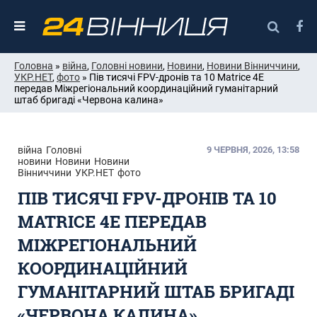
Головна
»
війна
,
Головні новини
,
Новини
,
Новини Вінниччини
,
УКР.НЕТ
,
фото
» Пів тисячі FPV-дронів та 10 Matrice 4E
передав Міжрегіональний координаційний гуманітарний
штаб бригаді «Червона калина»
війна
Головні
9 ЧЕРВНЯ, 2026, 13:58
новини
Новини
Новини
Вінниччини
УКР.НЕТ
фото
ПІВ ТИСЯЧІ FPV-ДРОНІВ ТА 10
MATRICE 4E ПЕРЕДАВ
МІЖРЕГІОНАЛЬНИЙ
КООРДИНАЦІЙНИЙ
ГУМАНІТАРНИЙ ШТАБ БРИГАДІ
«ЧЕРВОНА КАЛИНА»