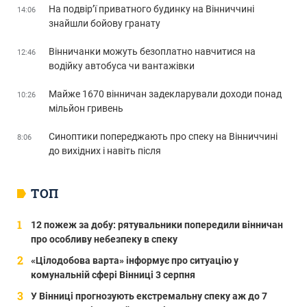
На подвір’ї приватного будинку на Вінниччині
14:06
знайшли бойову гранату
Вінничанки можуть безоплатно навчитися на
12:46
водійку автобуса чи вантажівки
Майже 1670 вінничан задекларували доходи понад
10:26
мільйон гривень
Синоптики попереджають про спеку на Вінниччині
8:06
до вихідних і навіть після
ТОП
12 пожеж за добу: рятувальники попередили вінничан
про особливу небезпеку в спеку
«Цілодобова варта» інформує про ситуацію у
комунальній сфері Вінниці 3 серпня
У Вінниці прогнозують екстремальну спеку аж до 7