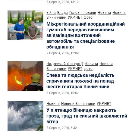
7 Серпня, 2026, 13:12
війна
Влада
Головні новини
Новини
Новини
Вінниччини
УКР.НЕТ
фото
Міжрегіональний координаційний
гумштаб передав військовим
зв’язківцям вантажний
автомобіль та спеціалізоване
обладнання
7 Серпня, 2026, 12:02
Надзвичайні ситуації
Новини
Новини
Вінниччини
УКР.НЕТ
фото
Спека та людська недбалість
спричинили пожежі на понад
шести гектарах Вінниччини
7 Серпня, 2026, 10:52
Новини
Новини Вінниччини
УКР.НЕТ
У п’ятницю Вінницю накриють
гроза, град та сильний шквалистий
вітер
7 Серпня, 2026, 8:32