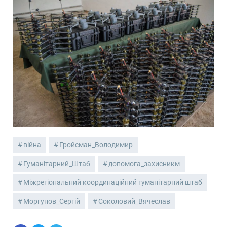
війна
Гройсман_Володимир
Гуманітарний_Штаб
допомога_захисникм
Міжрегіональний координаційний гуманітарний штаб
Моргунов_Сергій
Соколовий_Вячеслав