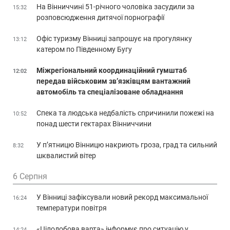
На Вінниччині 51-річного чоловіка засудили за
15:32
розповсюдження дитячої порнографії
Офіс туризму Вінниці запрошує на прогулянку
13:12
катером по Південному Бугу
Міжрегіональний координаційний гумштаб
12:02
передав військовим зв’язківцям вантажний
автомобіль та спеціалізоване обладнання
Спека та людська недбалість спричинили пожежі на
10:52
понад шести гектарах Вінниччини
У п’ятницю Вінницю накриють гроза, град та сильний
8:32
шквалистий вітер
6 Серпня
У Вінниці зафіксували новий рекорд максимальної
16:24
температури повітря
«Цілодобова варта» інформує про ситуацію у
14:24