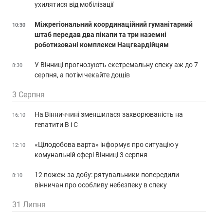
ухилятися від мобілізації
Міжрегіональний координаційний гуманітарний
10:30
штаб передав два пікапи та три наземні
роботизовані комплекси Нацгвардійцям
У Вінниці прогнозують екстремальну спеку аж до 7
8:30
серпня, а потім чекайте дощів
3 Серпня
На Вінниччині зменшилася захворюваність на
16:10
гепатити В і С
«Цілодобова варта» інформує про ситуацію у
12:10
комунальній сфері Вінниці 3 серпня
12 пожеж за добу: рятувальники попередили
8:10
вінничан про особливу небезпеку в спеку
31 Липня