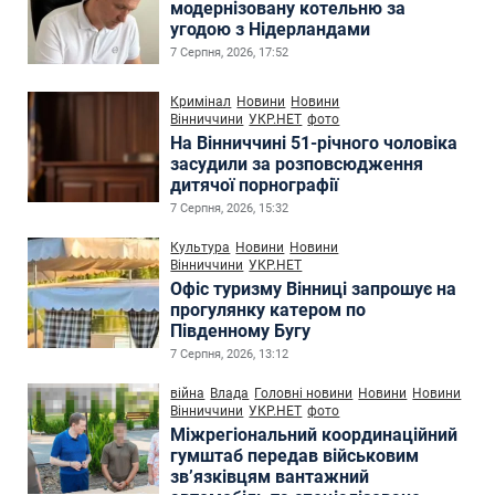
модернізовану котельню за
угодою з Нідерландами
7 Серпня, 2026, 17:52
Кримінал
Новини
Новини
Вінниччини
УКР.НЕТ
фото
На Вінниччині 51-річного чоловіка
засудили за розповсюдження
дитячої порнографії
7 Серпня, 2026, 15:32
Культура
Новини
Новини
Вінниччини
УКР.НЕТ
Офіс туризму Вінниці запрошує на
прогулянку катером по
Південному Бугу
7 Серпня, 2026, 13:12
війна
Влада
Головні новини
Новини
Новини
Вінниччини
УКР.НЕТ
фото
Міжрегіональний координаційний
гумштаб передав військовим
зв’язківцям вантажний