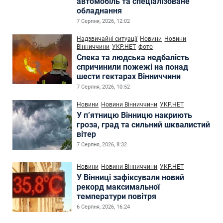
автомобіль та спеціалізоване
обладнання
7 Серпня, 2026, 12:02
Надзвичайні ситуації
Новини
Новини
Вінниччини
УКР.НЕТ
фото
Спека та людська недбалість
спричинили пожежі на понад
шести гектарах Вінниччини
7 Серпня, 2026, 10:52
Новини
Новини Вінниччини
УКР.НЕТ
У п’ятницю Вінницю накриють
гроза, град та сильний шквалистий
вітер
7 Серпня, 2026, 8:32
Новини
Новини Вінниччини
УКР.НЕТ
У Вінниці зафіксували новий
рекорд максимальної
температури повітря
6 Серпня, 2026, 16:24