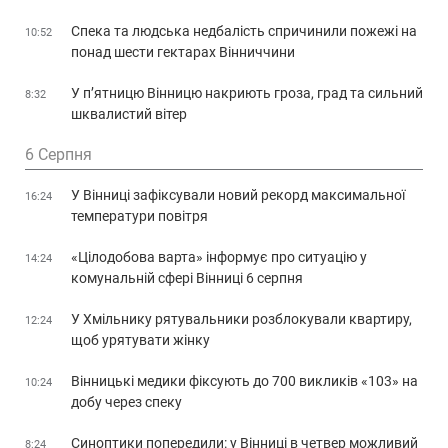
Спека та людська недбалість спричинили пожежі на
10:52
понад шести гектарах Вінниччини
У п’ятницю Вінницю накриють гроза, град та сильний
8:32
шквалистий вітер
6 Серпня
У Вінниці зафіксували новий рекорд максимальної
16:24
температури повітря
«Цілодобова варта» інформує про ситуацію у
14:24
комунальній сфері Вінниці 6 серпня
У Хмільнику рятувальники розблокували квартиру,
12:24
щоб урятувати жінку
Вінницькі медики фіксують до 700 викликів «103» на
10:24
добу через спеку
Синоптики попередили: у Вінниці в четвер можливий
8:24