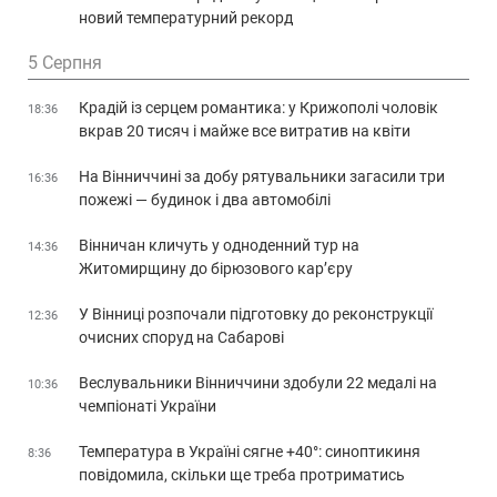
новий температурний рекорд
5 Серпня
Крадій із серцем романтика: у Крижополі чоловік
18:36
вкрав 20 тисяч і майже все витратив на квіти
На Вінниччині за добу рятувальники загасили три
16:36
пожежі — будинок і два автомобілі
Вінничан кличуть у одноденний тур на
14:36
Житомирщину до бірюзового кар’єру
У Вінниці розпочали підготовку до реконструкції
12:36
очисних споруд на Сабарові
Веслувальники Вінниччини здобули 22 медалі на
10:36
чемпіонаті України
Температура в Україні сягне +40°: синоптикиня
8:36
повідомила, скільки ще треба протриматись