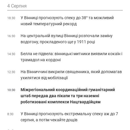
4 Серпня
У Вінниці прогнозують спеку до 38° та можливий
18:30
новий температурний рекорд
На центральній вулиці Вінниці розпочали заміну
16:30
водогону, прокладеного ще у 1911 році
Белла не підвела: вінницькі митники виявили кокаїн і
14:30
трамадол на кордоні
На Вінниччині викрили священника, який допомагав
12:30
ухилятися від мобілізації
Міжрегіональний координаційний гуманітарний
10:30
штаб передав два пікапи та три наземні
роботизовані комплекси Нацгвардійцям
У Вінниці прогнозують екстремальну спеку аж до 7
8:30
серпня, а потім чекайте дощів