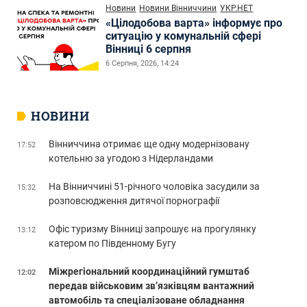
Новини
Новини Вінниччини
УКР.НЕТ
«Цілодобова варта» інформує про
ситуацію у комунальній сфері
Вінниці 6 серпня
6 Серпня, 2026, 14:24
НОВИНИ
Вінниччина отримає ще одну модернізовану
17:52
котельню за угодою з Нідерландами
На Вінниччині 51-річного чоловіка засудили за
15:32
розповсюдження дитячої порнографії
Офіс туризму Вінниці запрошує на прогулянку
13:12
катером по Південному Бугу
Міжрегіональний координаційний гумштаб
12:02
передав військовим зв’язківцям вантажний
автомобіль та спеціалізоване обладнання