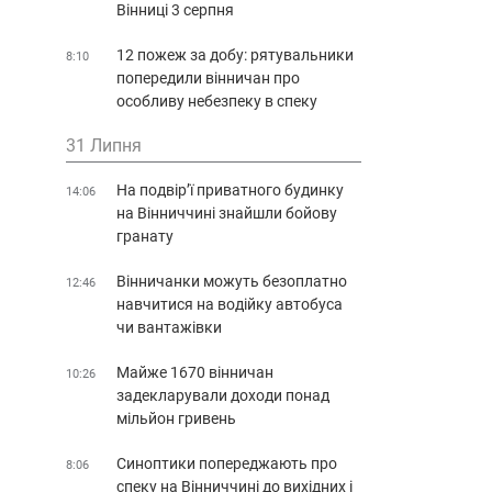
Вінниці 3 серпня
12 пожеж за добу: рятувальники
8:10
попередили вінничан про
особливу небезпеку в спеку
31 Липня
На подвір’ї приватного будинку
14:06
на Вінниччині знайшли бойову
гранату
Вінничанки можуть безоплатно
12:46
навчитися на водійку автобуса
чи вантажівки
Майже 1670 вінничан
10:26
задекларували доходи понад
мільйон гривень
Синоптики попереджають про
8:06
спеку на Вінниччині до вихідних і