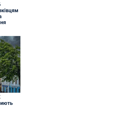
б
язківцям
а
ння
Т
риють