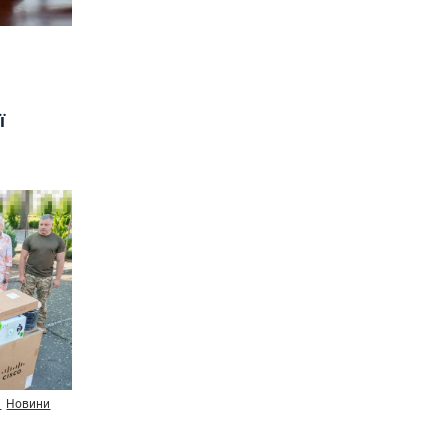
ї
и
Новини