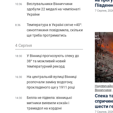
Веслувальники Вінниччини
10:36
Південн
здобули 22 медалі на чемпіонаті
7 Серпня, 2026
України
Температура в Україні сягне +40°:
8:36
синоптикиня повідомила, скільки
ще треба протриматись
4 Серпня
У Вінниці прогнозують спеку до
18:30
38° та можливий новий
температурний рекорд
На центральній вулиці Вінниці
16:30
розпочали заміну водогону,
Надзвичайні
прокладеного ще у 1911 році
Вінниччини
Спека т
Белла не підвела: вінницькі
14:30
спричин
митники виявили кокаїн і
шести г
трамадол на кордоні
7 Серпня, 2026