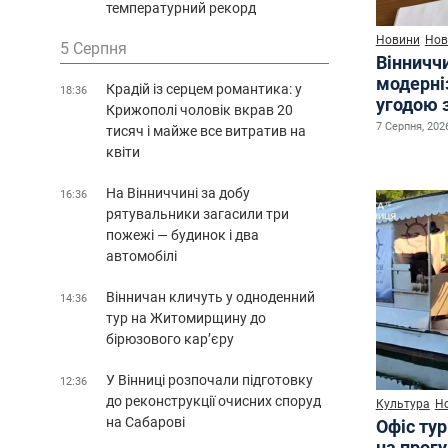
температурний рекорд
Новини
Нов
5 Серпня
Вінничч
модерні
Крадій із серцем романтика: у
18:36
угодою 
Крижополі чоловік вкрав 20
7 Серпня, 2026
тисяч і майже все витратив на
квіти
На Вінниччині за добу
16:36
рятувальники загасили три
пожежі — будинок і два
автомобілі
Вінничан кличуть у одноденний
14:36
тур на Житомирщину до
бірюзового кар’єру
У Вінниці розпочали підготовку
12:36
до реконструкції очисних споруд
Культура
Н
на Сабарові
Офіс ту
на прог