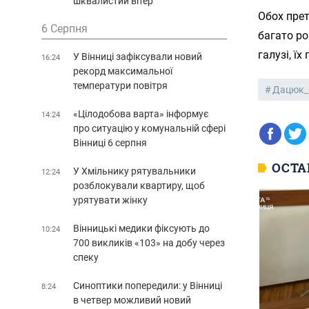
шквалистий вітер
Обох прет
6 Серпня
багато ро
галузі, ї
У Вінниці зафіксували новий
16:24
рекорд максимальної
температури повітря
Дацюк_
«Цілодобова варта» інформує
14:24
про ситуацію у комунальній сфері
Вінниці 6 серпня
ОСТА
У Хмільнику рятувальники
12:24
розблокували квартиру, щоб
урятувати жінку
Вінницькі медики фіксують до
10:24
700 викликів «103» на добу через
спеку
Синоптики попередили: у Вінниці
8:24
в четвер можливий новий