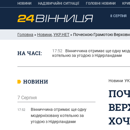
НОВИНИ
НАДЗВИЧАЙНІ СИТУАЦІЇ
ГОЛОВНІ НОВИНИ
КРИ
8 СЕРПНЯ
Головна
»
Новини
,
УКР.НЕТ
» Почесною Грамотою Верховної
17:52
Вінниччина отримає ще одну мод
НА ЧАСІ:
котельню за угодою з Нідерландами
НОВИНИ
Новини
УК
ПОЧ
7 Серпня
ВЕР
Вінниччина отримає ще одну
17:52
модернізовану котельню за
ХОЧ
угодою з Нідерландами