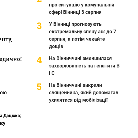
про ситуацію у комунальній
сфері Вінниці 3 серпня
У Вінниці прогнозують
екстремальну спеку аж до 7
енту,
серпня, а потім чекайте
дощів
о
едичної
На Вінниччині зменшилася
захворюваність на гепатити В
і С
о
На Вінниччині викрили
дою
священника, який допомагав
ухилятися від мобілізації
а Дацюка
;
ису