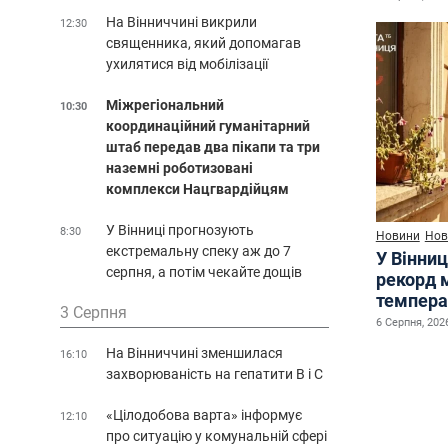
На Вінниччині викрили
12:30
священника, який допомагав
ухилятися від мобілізації
Міжрегіональний
10:30
координаційний гуманітарний
штаб передав два пікапи та три
наземні роботизовані
комплекси Нацгвардійцям
У Вінниці прогнозують
8:30
Новини
Нов
екстремальну спеку аж до 7
У Вінниц
серпня, а потім чекайте дощів
рекорд 
темпера
3 Серпня
6 Серпня, 2026
На Вінниччині зменшилася
16:10
захворюваність на гепатити В і С
«Цілодобова варта» інформує
12:10
про ситуацію у комунальній сфері