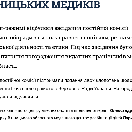
НИЦЬКИХ МЕДИКІВ
н-режимі відбулося засідання постійної комісії
кої облради з питань правової політики, реглам
ської діяльності та етики. Під час засідання бул
 питання нагородження видатних працівників м
бласті.
 постійної комісії підтримали подання двох клопотань щод
ення Почесною грамотою Верховної Ради України. Нагоро
ували відзначити:
ча клінічного центру анестезіології та інтенсивної терапії
Олександр
рку Вінницького обласного медичного центру реабілітації дітей
Лар
.