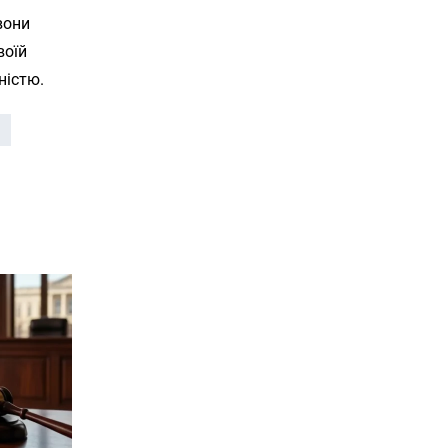
вони
воїй
ністю.
я