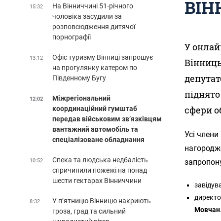
ВІН
На Вінниччині 51-річного
15:32
чоловіка засудили за
розповсюдження дитячої
порнографії
У онлай
Офіс туризму Вінниці запрошує
13:12
Вінниць
на прогулянку катером по
депутат
Південному Бугу
піднято
Міжрегіональний
12:02
сфери о
координаційний гумштаб
передав військовим зв’язківцям
вантажний автомобіль та
Усі члени
спеціалізоване обладнання
нагородж
Спека та людська недбалість
10:52
запропон
спричинили пожежі на понад
шести гектарах Вінниччини
завідува
директо
У п’ятницю Вінницю накриють
8:32
Мовчан
гроза, град та сильний