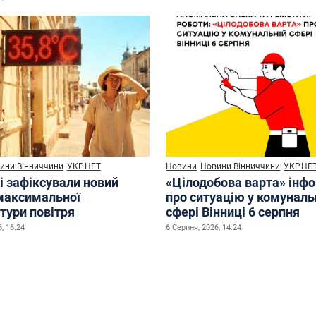
ини Вінниччини
УКР.НЕТ
Новини
Новини Вінниччини
УКР.НЕ
і зафіксували новий
«Цілодобова варта» інф
максимальної
про ситуацію у комуналь
тури повітря
сфері Вінниці 6 серпня
, 16:24
6 Серпня, 2026, 14:24