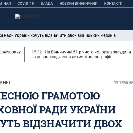
МІНАЛ
COVID-19
ВЛАДА
НОВИНИ ВІННИЧЧИНИ
КОНТАКТИ
 Ради України хочуть відзначити двох вінницьких медиків
ернізовану
15:32
На Вінниччині 51-річного чоловіка засудили
за розповсюдження дитячої порнографії
Р.НЕТ
19 ТРАВНЯ,
ЕСНОЮ ГРАМОТОЮ
ХОВНОЇ РАДИ УКРАЇНИ
УТЬ ВІДЗНАЧИТИ ДВОХ