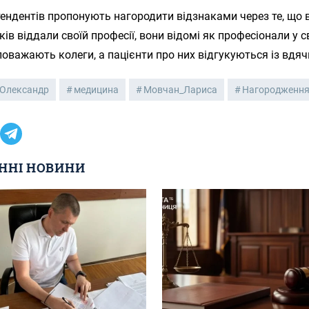
ендентів пропонують нагородити відзнаками через те, що 
ків віддали своїй професії, вони відомі як професіонали у с
х поважають колеги, а пацієнти про них відгукуються із вдяч
Олександр
медицина
Мовчан_Лариса
Нагородженн
ННІ НОВИНИ