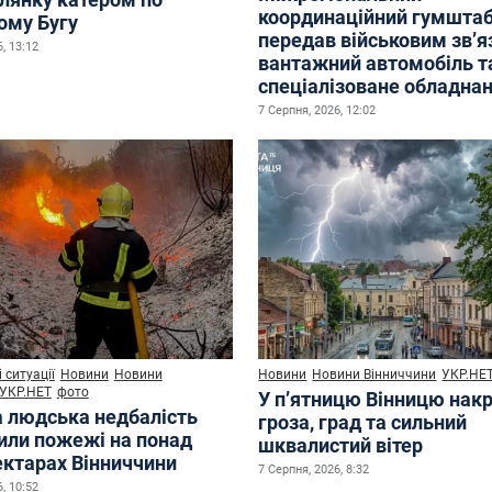
координаційний гумшта
ому Бугу
передав військовим зв’
, 13:12
вантажний автомобіль т
спеціалізоване обладна
7 Серпня, 2026, 12:02
 ситуації
Новини
Новини
Новини
Новини Вінниччини
УКР.НЕ
УКР.НЕТ
фото
У п’ятницю Вінницю нак
а людська недбалість
гроза, град та сильний
или пожежі на понад
шквалистий вітер
ектарах Вінниччини
7 Серпня, 2026, 8:32
, 10:52