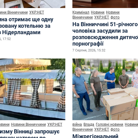
ини Вінниччини
УКР.НЕТ
Кримінал
Новини
Новини
Вінниччини
УКР.НЕТ
фото
ина отримає ще одну
На Вінниччині 51-річного
зовану котельню за
чоловіка засудили за
з Нідерландами
розповсюдження дитячо
, 17:52
порнографії
7 Серпня, 2026, 15:32
овини
Новини Вінниччини
УКР.НЕТ
війна
Влада
Головні новини
Новин
Вінниччини
УКР.НЕТ
фото
ризму Вінниці запрошує
Міжрегіональний
улянку катером по