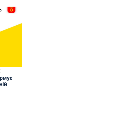
Т
ормує
ній