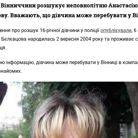
 Вінниччини розшукує неповнолітню Анастасію
ву. Вважають, що дівчина може перебувати у Ві
ння про розшук 16-річної дівчини у поліції
опублікували
, 6
я Бєлєвцова народилась 2 вересня 2004 року та проживає 
ця.
ю інформацію, дівчина може перебувати у Вінниці в компан
знайомих.