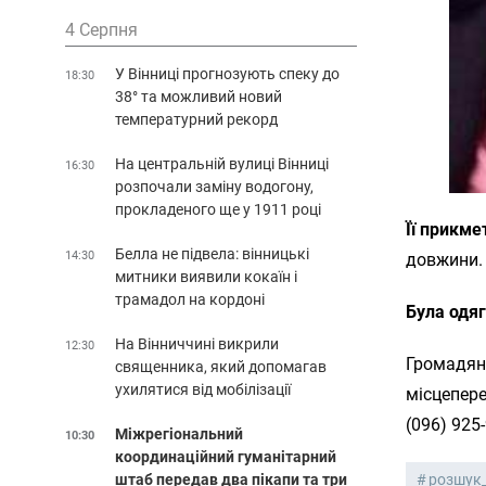
4 Серпня
У Вінниці прогнозують спеку до
18:30
38° та можливий новий
температурний рекорд
На центральній вулиці Вінниці
16:30
розпочали заміну водогону,
прокладеного ще у 1911 році
Її прикме
Белла не підвела: вінницькі
14:30
довжини.
митники виявили кокаїн і
трамадол на кордоні
Була одяг
На Вінниччині викрили
12:30
Громадян
священника, який допомагав
ухилятися від мобілізації
місцепере
(096) 925
Міжрегіональний
10:30
координаційний гуманітарний
штаб передав два пікапи та три
розшук