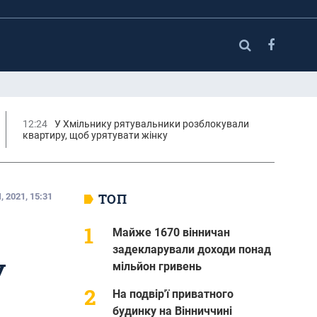
12:24
У Хмільнику рятувальники розблокували
квартиру, щоб урятувати жінку
ТОП
 2021, 15:31
Майже 1670 вінничан
задекларували доходи понад
У
мільйон гривень
На подвір'ї приватного
будинку на Вінниччині