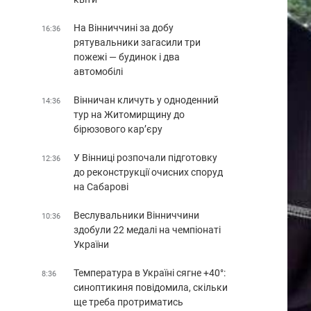
На Вінниччині за добу
16:36
рятувальники загасили три
пожежі — будинок і два
автомобілі
Вінничан кличуть у одноденний
14:36
тур на Житомирщину до
бірюзового кар’єру
У Вінниці розпочали підготовку
12:36
до реконструкції очисних споруд
на Сабарові
Веслувальники Вінниччини
10:36
здобули 22 медалі на чемпіонаті
України
Температура в Україні сягне +40°:
8:36
синоптикиня повідомила, скільки
ще треба протриматись