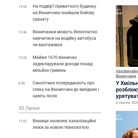
На подвір’ї приватного будинку
14:06
на Вінниччині знайшли бойову
гранату
Вінничанки можуть безоплатно
12:46
навчитися на водійку автобуса
чи вантажівки
Майже 1670 вінничан
10:26
задекларували доходи понад
мільйон гривень
Надзвичайні
Вінниччини
У Хміль
Синоптики попереджають про
8:06
розблок
спеку на Вінниччині до вихідних і
урятува
навіть після
6 Серпня, 2026
30 Липня
Вінниця оновлює каналізаційні
17:02
люки за новою технологією