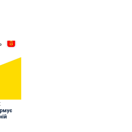
Т
ормує
ній