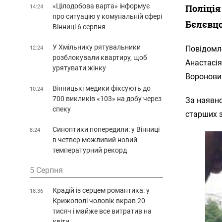
«Цілодобова варта» інформує
Поліція
14:24
про ситуацію у комунальній сфері
Бєлєвцо
Вінниці 6 серпня
У Хмільнику рятувальники
Повідомле
12:24
розблокували квартиру, щоб
Анастасі
урятувати жінку
Воронови
Вінницькі медики фіксують до
10:24
700 викликів «103» на добу через
За наявно
спеку
старших 
Синоптики попередили: у Вінниці
8:24
в четвер можливий новий
температурний рекорд
5 Серпня
Крадій із серцем романтика: у
18:36
Крижополі чоловік вкрав 20
тисяч і майже все витратив на
квіти