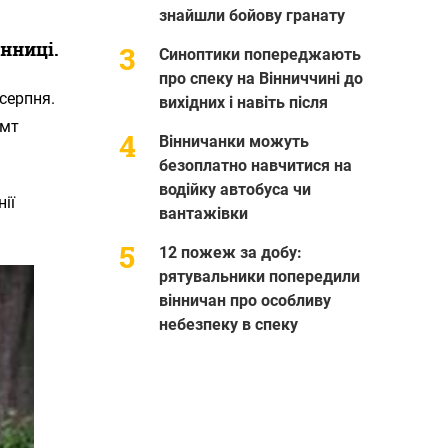
знайшли бойову гранату
нниці.
Синоптики попереджають
про спеку на Вінниччині до
 серпня.
вихідних і навіть після
смт
Вінничанки можуть
безоплатно навчитися на
водійку автобуса чи
ії
вантажівки
12 пожеж за добу:
рятувальники попередили
вінничан про особливу
небезпеку в спеку