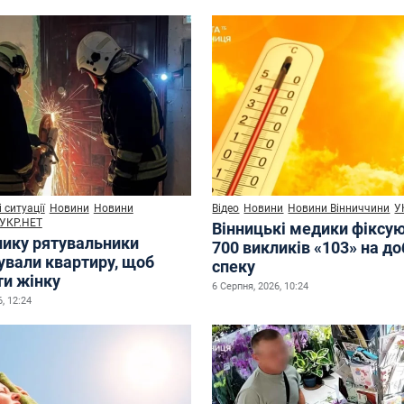
 ситуації
Новини
Новини
Відео
Новини
Новини Вінниччини
У
УКР.НЕТ
Вінницькі медики фіксу
нику рятувальники
700 викликів «103» на до
ували квартиру, щоб
спеку
ти жінку
6 Серпня, 2026, 10:24
, 12:24