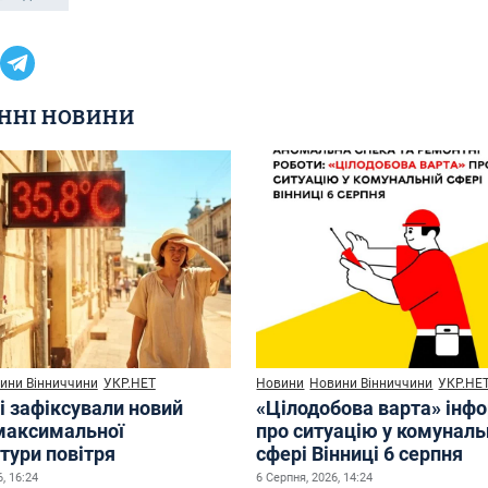
ННІ НОВИНИ
ини Вінниччини
УКР.НЕТ
Новини
Новини Вінниччини
УКР.НЕ
і зафіксували новий
«Цілодобова варта» інф
максимальної
про ситуацію у комуналь
тури повітря
сфері Вінниці 6 серпня
, 16:24
6 Серпня, 2026, 14:24