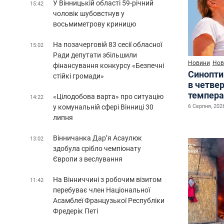
У Вінницькій області 59-річний
15:42
чоловік шубовстнув у
восьмиметрову криницю
На позачерговій 83 сесії обласної
15:02
Ради депутати збільшили
Новини
Нов
фінансування конкурсу «Безпечні
Синопти
стійкі громади»
в четве
темпера
«Цілодобова варта» про ситуацію
14:22
у комунальній сфері Вінниці 30
6 Серпня, 2026
липня
Вінничанка Дар’я Асаулюк
13:02
здобула срібло чемпіонату
Європи з веслування
На Вінниччині з робочим візитом
11:42
перебуває член Національної
Асамблеї Французької Республіки
Фредерік Петі