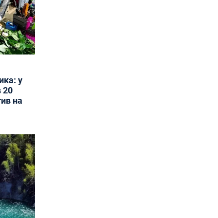
ика: у
 20
тив на