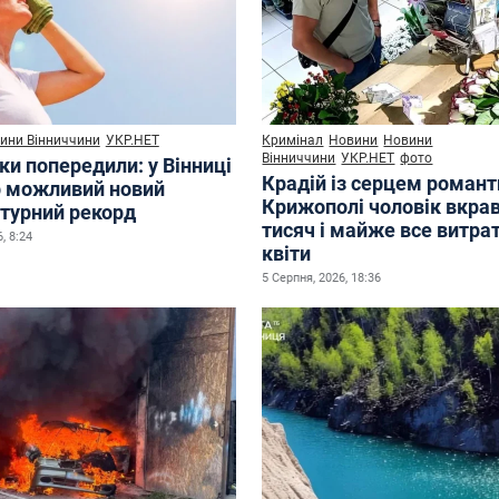
ини Вінниччини
УКР.НЕТ
Кримінал
Новини
Новини
Вінниччини
УКР.НЕТ
фото
ки попередили: у Вінниці
Крадій із серцем романт
р можливий новий
Крижополі чоловік вкрав
турний рекорд
тисяч і майже все витра
, 8:24
квіти
5 Серпня, 2026, 18:36