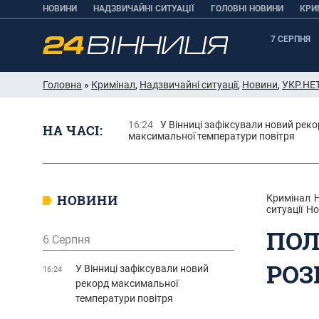
НОВИНИ
НАДЗВИЧАЙНІ СИТУАЦІЇ
ГОЛОВНІ НОВИНИ
КРИ
7 СЕРПНЯ
Головна
»
Кримінал
,
Надзвичайні ситуації
,
Новини
,
УКР.НЕ
16:24
У Вінниці зафіксували новий рек
НА ЧАСІ:
максимальної температури повітря
НОВИНИ
Кримінал
ситуації
Но
ПОЛ
6 Серпня
РОЗ
У Вінниці зафіксували новий
16:24
рекорд максимальної
температури повітря