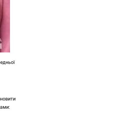
редньої
ановити
нами: