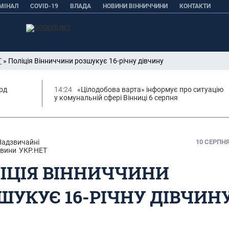
МІНАЛ
COVID-19
ВЛАДА
НОВИНИ ВІННИЧЧИНИ
КОНТАКТИ
Т
» Поліція Вінниччини розшукує 16-річну дівчину
орд
14:24
«Цілодобова варта» інформує про ситуацію
у комунальній сфері Вінниці 6 серпня
Надзвичайні
10 СЕРПНЯ,
вини
УКР.НЕТ
ІЦІЯ ВІННИЧЧИНИ
ШУКУЄ 16-РІЧНУ ДІВЧИН