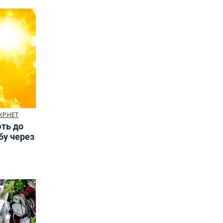
КР.НЕТ
ють до
бу через