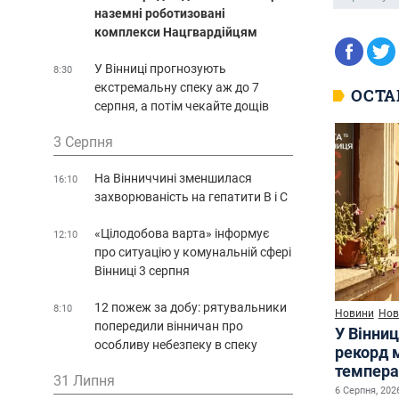
наземні роботизовані
комплекси Нацгвардійцям
У Вінниці прогнозують
8:30
екстремальну спеку аж до 7
ОСТА
серпня, а потім чекайте дощів
3 Серпня
На Вінниччині зменшилася
16:10
захворюваність на гепатити В і С
«Цілодобова варта» інформує
12:10
про ситуацію у комунальній сфері
Вінниці 3 серпня
12 пожеж за добу: рятувальники
8:10
Новини
Нов
попередили вінничан про
У Вінниц
особливу небезпеку в спеку
рекорд 
темпера
31 Липня
6 Серпня, 2026