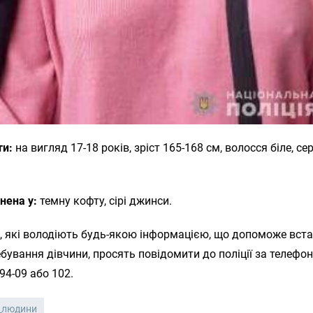
ти:
на вигляд 17-18 років, зріст 165-168 см, волосся біле, се
нена у:
темну кофту, сірі джинси.
, які володіють будь-якою інформацією, що допоможе вст
бування дівчини, просять повідомити до поліції за телефо
-94-09 або 102.
_людини