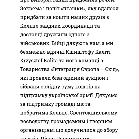
Зокрема і політ «пташки», яку вдалося
придбати за кошти наших друзів з
Кельце завдяки координації та
доставці дружини одного з
військових. Бійці дякують нам, а ми
безмежно вдячні Кшиштофу Каліті
Krzysztof Kalita та його команді з
Товариства «Інтеграція Європа – Схід»,
які провели благодійний аукціон і
зібрали солідну суму коштів на
підтримку української армії. Дякуємо
за підтримку громаді міста-
побратима Кельце, Свєнтокшиському
воєводству, громадським і творчим
організаціям, що долучилися до збору
коштів. Після Перемоги ми