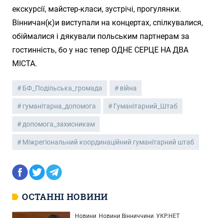
екскурсії, майстер-класи, зустрічі, прогулянки.
Вінничан(к)и виступали на концертах, спілкувалися,
обіймалися і дякували польським партнерам за
гостинність, бо у нас тепер ОДНЕ СЕРЦЕ НА ДВА
МІСТА.
БФ_Подільська_громада
війна
гуманітарна_допомога
Гуманітарний_Штаб
допомога_захисникам
Міжрегіональний координаційний гуманітарний штаб
ОСТАННІ НОВИНИ
Новини
Новини Вінниччини
УКР.НЕТ