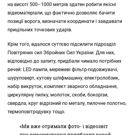
на висоті 500–1000 метрів здатен робити якісні
відеоматеріали, що фактично дозволяє бачити
позиції ворога, визначати координати і завдавати
прицільних точкових ударів.
Крім того, вдалося суттєво підсилити підрозділ
Повітряних сил Збройних Сил України. Для них,
відповідно до запиту, придбали чимало потрібних
речей: LED-лампи, мережеві фільтр-подовжувачі,
шуруповерт, кутову шліфмашину, електролобзик,
набір викруток, комплект зварного обладнання,
циркулярну пилку, молоток, скоби, бокорізи,
свердла, круг відрізний по металу, пилочне полотно,
термоповітродувку тощо.
«Ми вже отримали фото- і відеозвіт
про використання придбаних речей.