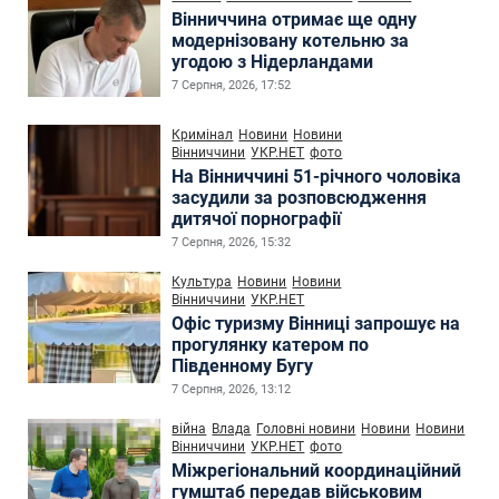
Вінниччина отримає ще одну
модернізовану котельню за
угодою з Нідерландами
7 Серпня, 2026, 17:52
Кримінал
Новини
Новини
Вінниччини
УКР.НЕТ
фото
На Вінниччині 51-річного чоловіка
засудили за розповсюдження
дитячої порнографії
7 Серпня, 2026, 15:32
Культура
Новини
Новини
Вінниччини
УКР.НЕТ
Офіс туризму Вінниці запрошує на
прогулянку катером по
Південному Бугу
7 Серпня, 2026, 13:12
війна
Влада
Головні новини
Новини
Новини
Вінниччини
УКР.НЕТ
фото
Міжрегіональний координаційний
гумштаб передав військовим