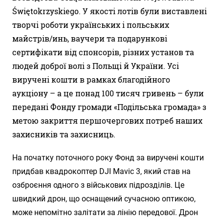
Świętokrzyskiego. У якості лотів були виставлені
творчі роботи українських і польських
майстрів/инь, ваучери та подарункові
сертифікати від спонсорів, різних установ та
людей доброї волі з Польщі й України. Усі
виручені кошти в рамках благодійного
аукціону – а це понад 100 тисяч гривень – були
передані Фонду громади «Подільська громада» з
метою закриття першочергових потреб наших
захисників та захисниць.
На початку поточного року Фонд за виручені кошти
придбав квадрокоптер DJI Mavic 3, який став на
озброєння одного з військових підрозділів. Це
швидкий дрон, що оснащений сучасною оптикою,
може непомітно залітати за лінію передової. Дрон