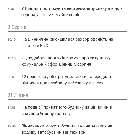
У Вінниці прогнозують екстремальну спеку аж до 7
8:30
серпня, а потім чекайте дощів
3 Серпня
На Вінниччині зменшилася захворюваність на
16:10
гепатити В і С
«Цілодобова варта» інформує про ситуацію у
12:10
комунальній сфері Вінниці 3 серпня
12 пожеж за добу: рятувальники попередили
8:10
вінничан про особливу небезпеку в спеку
31 Липня
На подвір’ї приватного будинку на Вінниччині
14:06
знайшли бойову гранату
Вінничанки можуть безоплатно навчитися на
12:46
водійку автобуса чи вантажівки