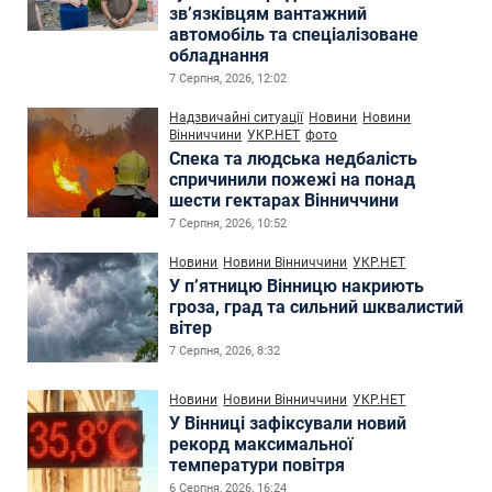
зв’язківцям вантажний
автомобіль та спеціалізоване
обладнання
7 Серпня, 2026, 12:02
Надзвичайні ситуації
Новини
Новини
Вінниччини
УКР.НЕТ
фото
Спека та людська недбалість
спричинили пожежі на понад
шести гектарах Вінниччини
7 Серпня, 2026, 10:52
Новини
Новини Вінниччини
УКР.НЕТ
У п’ятницю Вінницю накриють
гроза, град та сильний шквалистий
вітер
7 Серпня, 2026, 8:32
Новини
Новини Вінниччини
УКР.НЕТ
У Вінниці зафіксували новий
рекорд максимальної
температури повітря
6 Серпня, 2026, 16:24