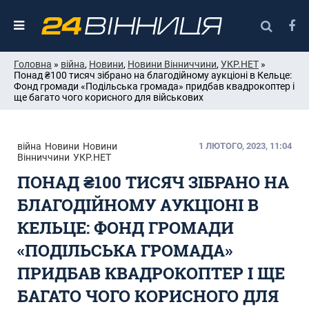
Головна
»
війна
,
Новини
,
Новини Вінниччини
,
УКР.НЕТ
»
Понад ₴100 тисяч зібрано на благодійному аукціоні в Кельце:
Фонд громади «Подільська громада» придбав квадрокоптер і
ще багато чого корисного для військових
війна
Новини
Новини
1 ЛЮТОГО, 2023, 11:04
Вінниччини
УКР.НЕТ
ПОНАД ₴100 ТИСЯЧ ЗІБРАНО НА
БЛАГОДІЙНОМУ АУКЦІОНІ В
КЕЛЬЦЕ: ФОНД ГРОМАДИ
«ПОДІЛЬСЬКА ГРОМАДА»
ПРИДБАВ КВАДРОКОПТЕР І ЩЕ
БАГАТО ЧОГО КОРИСНОГО ДЛЯ