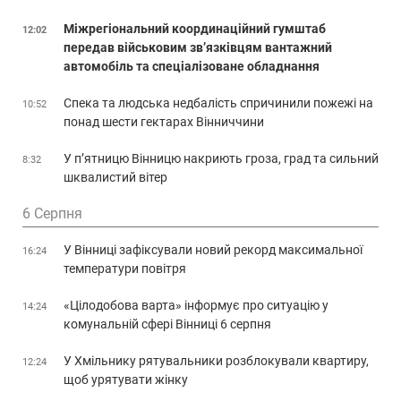
Міжрегіональний координаційний гумштаб
12:02
передав військовим зв’язківцям вантажний
автомобіль та спеціалізоване обладнання
Спека та людська недбалість спричинили пожежі на
10:52
понад шести гектарах Вінниччини
У п’ятницю Вінницю накриють гроза, град та сильний
8:32
шквалистий вітер
6 Серпня
У Вінниці зафіксували новий рекорд максимальної
16:24
температури повітря
«Цілодобова варта» інформує про ситуацію у
14:24
комунальній сфері Вінниці 6 серпня
У Хмільнику рятувальники розблокували квартиру,
12:24
щоб урятувати жінку