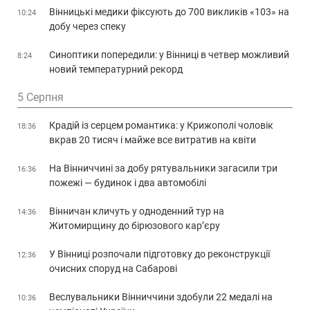
Вінницькі медики фіксують до 700 викликів «103» на
10:24
добу через спеку
Синоптики попередили: у Вінниці в четвер можливий
8:24
новий температурний рекорд
5 Серпня
Крадій із серцем романтика: у Крижополі чоловік
18:36
вкрав 20 тисяч і майже все витратив на квіти
На Вінниччині за добу рятувальники загасили три
16:36
пожежі — будинок і два автомобілі
Вінничан кличуть у одноденний тур на
14:36
Житомирщину до бірюзового кар’єру
У Вінниці розпочали підготовку до реконструкції
12:36
очисних споруд на Сабарові
Веслувальники Вінниччини здобули 22 медалі на
10:36