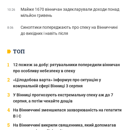
Майже 1670 вінничан задекларували доходи понад
10:26
мільйон гривень
Синоптики попереджають про спеку на Вінниччині
8:06
до вихідних і навіть після
ТОП
12 пожеж за добу: рятувальники попередили вінничан
про особливу небезпеку в спеку
«Цілодобова варта» інформує про ситуацію у
комунальній сфері Вінниці 3 серпня
У Вінниці прогнозують екстремальну спеку аж до 7
серпня, а потім чекайте дощів
На Вінниччині зменшилася захворюваність на гепатити
В і С
На Вінниччині викрили священника, який допомагав