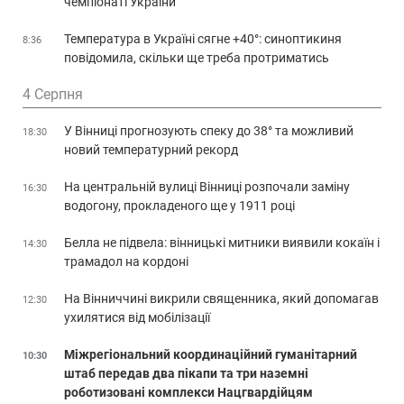
чемпіонаті України
Температура в Україні сягне +40°: синоптикиня
8:36
повідомила, скільки ще треба протриматись
4 Серпня
У Вінниці прогнозують спеку до 38° та можливий
18:30
новий температурний рекорд
На центральній вулиці Вінниці розпочали заміну
16:30
водогону, прокладеного ще у 1911 році
Белла не підвела: вінницькі митники виявили кокаїн і
14:30
трамадол на кордоні
На Вінниччині викрили священника, який допомагав
12:30
ухилятися від мобілізації
Міжрегіональний координаційний гуманітарний
10:30
штаб передав два пікапи та три наземні
роботизовані комплекси Нацгвардійцям