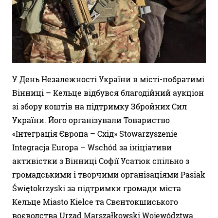
У День Незалежності України в місті-побратимі
Вінниці – Кельце відбувся благодійний аукціон
зі збору коштів на підтримку Збройних Сил
України. Його організували Товариство
«Інтеграція Європа – Схід» Stowarzyszenie
Integracja Europa – Wschód за ініціативи
активістки з Вінниці Софії Усатюк спільно з
громадськими і творчими організаціями Pasiak
Świętokrzyski за підтримки громади міста
Кельце Miasto Kielce та Свєнтокшиського
воєводства Urząd Marszałkowski Województwa