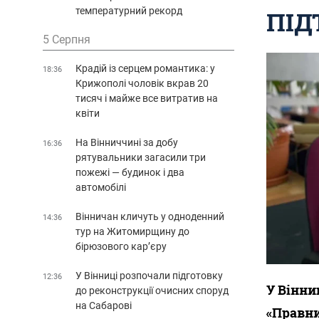
температурний рекорд
ПІ
5 Серпня
Крадій із серцем романтика: у
18:36
Крижополі чоловік вкрав 20
тисяч і майже все витратив на
квіти
На Вінниччині за добу
16:36
рятувальники загасили три
пожежі — будинок і два
автомобілі
Вінничан кличуть у одноденний
14:36
тур на Житомирщину до
бірюзового кар’єру
У Вінниці розпочали підготовку
12:36
У Вінни
до реконструкції очисних споруд
на Сабарові
«Правни