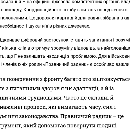
 посилання – на офіційні джерела компетентних органів влад
 прикладу, Координаційного штабу з питань поводження з
полоненими. Це дорожня карта дій для родин, зібрана в о
з необхідності шукати її в різних джерелах.
дкриває цифровий застосунок, ставить запитання і розумі
У кілька кліків отримує зрозумілу відповідь, а найголовніш
ть, що її не залишать наодинці з проблемою. Для військови
 і членів їхніх родин «Правничий радник» є особливо важл
ля повернення з фронту багато хто зіштовхуєтьс
е з питаннями здоров’я чи адаптації, а й із
дичними труднощами. Часто це складні й
нажливі процеси, які вимагають часу, сил і
уміння законодавства. Правничий радник – це
трумент, який допомагає повернути людині