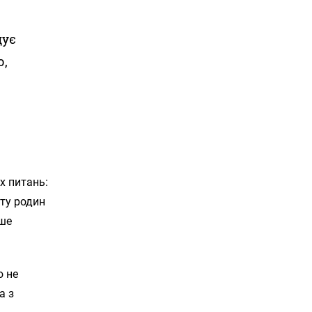
щує
ю,
х питань:
сту родин
іше
ю не
а з