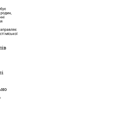
ебує
 родин,
нні
ня
 направляє
ті міської
пів
лі
.
ьно
о
в