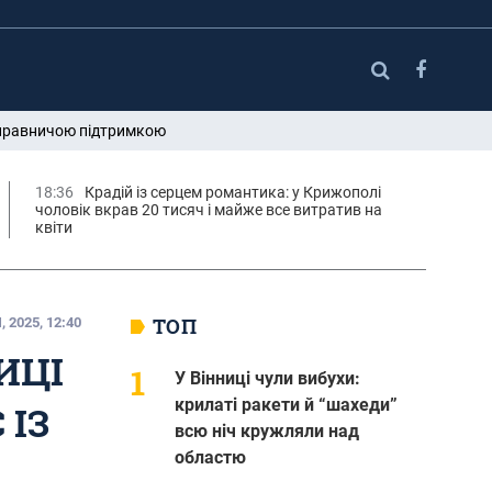
ю правничою підтримкою
18:36
Крадій із серцем романтика: у Крижополі
чоловік вкрав 20 тисяч і майже все витратив на
квіти
ТОП
 2025, 12:40
ИЦІ
У Вінниці чули вибухи:
крилаті ракети й “шахеди”
 ІЗ
всю ніч кружляли над
областю