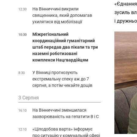
«Єднання»
На Вінниччині викрили
12:30
зусиль вл
священника, який допомагав
і дружньо
ухилятися від мобілізації
Міжрегіональний
10:30
координаційний гуманітарний
штаб передав два пікапи та три
наземні роботизовані
комплекси Нацгвардійцям
У Вінниці прогнозують
8:30
екстремальну спеку аж до 7
серпня, а потім чекайте дощів
3 Серпня
На Вінниччині зменшилася
16:10
захворюваність на гепатити В і С
«Цілодобова варта» інформує
12:10
про ситуацію у комунальній сфері