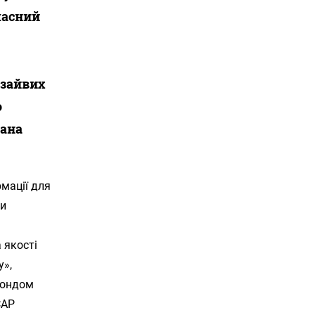
часний
 зайвих
о
зана
рмації для
чи
 якості
у»,
Фондом
САР