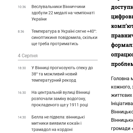
доступн
Веслувальники Вінниччини
10:36
здобули 22 медалі на чемпіонаті
цифрови
України
комп’ю
Температура в Україні сягне +40°:
8:36
правнич
синоптикиня повідомила, скільки
ще треба протриматись
формаль
опрацюв
4 Серпня
пробле
У Вінниці прогнозують спеку до
18:30
38° та можливий новий
Головна м
температурний рекорд
кожного, 
На центральній вулиці Вінниці
16:30
життєвих
розпочали заміну водогону,
Ініціатив
прокладеного ще у 1911 році
Вінницько
Белла не підвела: вінницькі
14:30
Вінницьк
митники виявили кокаїн і
громади «
трамадол на кордоні