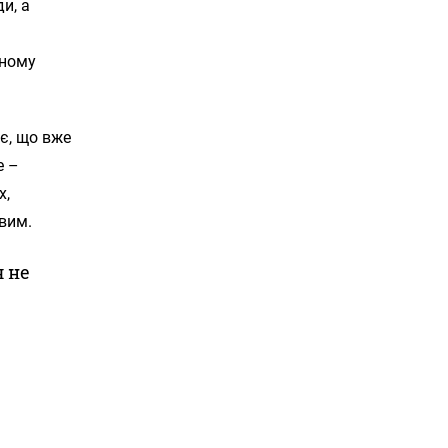
и, а
дному
є, що вже
е –
х,
ивим.
я не