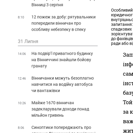
Вінниці 3 серпня
Особливий 
юридичного
12 пожеж за добу: рятувальники
8:10
внутрішньо
попередили вінничан про
запитання:
спадкових 
особливу небезпеку в спеку
зорієнтува
до фахівці
31 Липня
ради або в
На подвір’ї приватного будинку
Зап
14:06
на Вінниччині знайшли бойову
інф
гранату
сам
Вінничанки можуть безоплатно
12:46
інс
навчитися на водійку автобуса
чи вантажівки
баз
Той
Майже 1670 вінничан
10:26
задекларували доходи понад
за 
мільйон гривень
важ
Синоптики попереджають про
8:06
жит