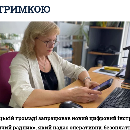
ДТРИМКОЮ
цькій громаді запрацював новий цифровий інс
чий радник», який надає оперативну, безоплатн