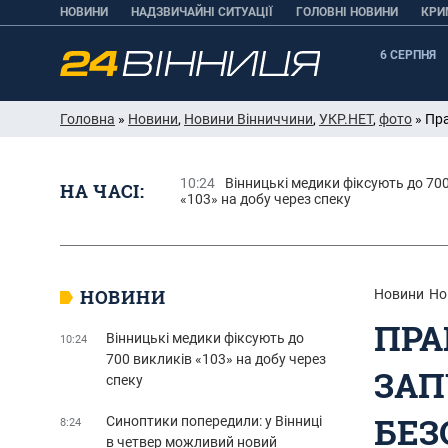
НОВИНИ
НАДЗВИЧАЙНІ СИТУАЦІЇ
ГОЛОВНІ НОВИНИ
КРИ
6 СЕРПНЯ
Головна
»
Новини
,
Новини Вінниччини
,
УКР.НЕТ
,
фото
» Пра
10:24
Вінницькі медики фіксують до 70
НА ЧАСІ:
«103» на добу через спеку
НОВИНИ
Новини
Но
ПРА
Вінницькі медики фіксують до
10:24
700 викликів «103» на добу через
ЗАП
спеку
БЕЗ
Синоптики попередили: у Вінниці
8:24
в четвер можливий новий