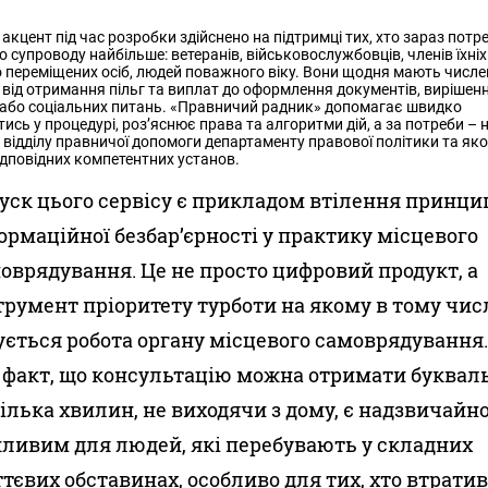
акцент під час розробки здійснено на підтримці тих, хто зараз потр
 супроводу найбільше: ветеранів, військовослужбовців, членів їхніх
 переміщених осіб, людей поважного віку. Вони щодня мають числе
 від отримання пільг та виплат до оформлення документів, вирішен
або соціальних питань. «Правничий радник» допомагає швидко
тись у процедурі, роз’яснює права та алгоритми дій, а за потреби –
в відділу правничої допомоги департаменту правової політики та якос
ідповідних компетентних установ.
уск цього сервісу є прикладом втілення принци
ормаційної безбар’єрності у практику місцевого
оврядування. Це не просто цифровий продукт, а
трумент пріоритету турботи на якому в тому чис
ується робота органу місцевого самоврядування
 факт, що консультацію можна отримати буквал
кілька хвилин, не виходячи з дому, є надзвичайн
ливим для людей, які перебувають у складних
тєвих обставинах, особливо для тих, хто втрати