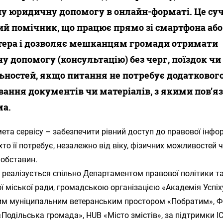
у юридичну допомогу в онлайн-форматі. Це су
й помічник, що працює прямо зі смартфона або
тера і дозволяє мешканцям громади отримати
у допомогу (консультацію) без черг, поїздок чи
ностей, якщо питання не потребує додатковог
ання документів чи матеріалів, з якими повʼя
ма.
ета сервісу – забезпечити рівний доступ до правової інфо
хто її потребує, незалежно від віку, фізичних можливостей 
 обставин.
а реалізується спільно Департаментом правової політики та
ї міської ради, громадською організацією «Академія Успіх
им муніципальним ветеранським простором «Побратим», 
Подільська громада», HUB «Місто змістів», за підтримки І