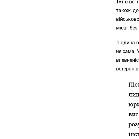
Тут є всі
також, до
військово
місці, бе
Людина ві
не сама. 
впевненіс
ветеранів
Піс
лиш
юри
вис
роз
інс