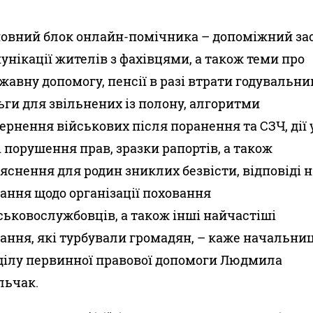
овний блок онлайн-помічника – допоміжний зас
унікації жителів з фахівцями, а також теми про
жавну допомогу, пенсії в разі втрати годувальни
ьги для звільнених із полону, алгоритми
ернення військових після поранення та СЗЧ, дії 
і порушення прав, зразки рапортів, а також
’яснення для родин зниклих безвісти, відповіді н
ання щодо організації поховання
ськовослужбовців, а також інші найчастіші
ання, які турбували громадян, – каже начальни
ділу первинної правової допомоги Людмила
ьчак.