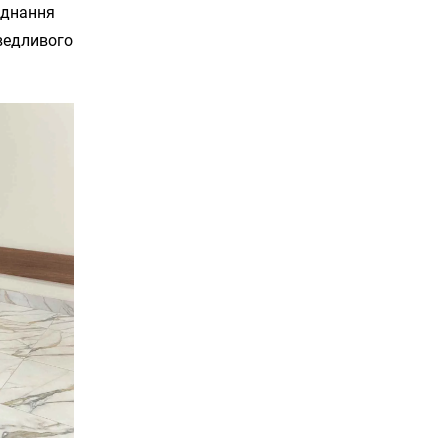
єднання
аведливого