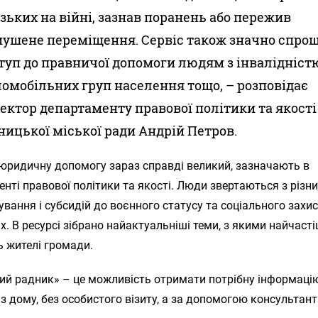
зьких на війні, зазнав поранень або пережив
ушене переміщення. Сервіс також значно спро
туп до правничої допомоги людям з інвалідніст
омобільних груп населення тощо, – розповідає
ектор департаменту правової політики та якості
ницької міської ради Андрій Петров.
 юридичну допомогу зараз справді великий, зазначають в
нті правової політики та якості. Люди звертаються з різни
ування і субсидій до воєнного статусу та соціального захи
х. В ресурсі зібрано найактуальніші теми, з якими найчаст
ь жителі громади.
ий радник» – це можливість отримати потрібну інформаці
з дому, без особистого візиту, а за допомогою консультант