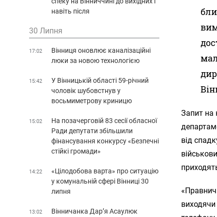
спеку на Вінниччині до вихідних і
бли
навіть після
вим
30 Липня
дос
Вінниця оновлює каналізаційні
17:02
мал
люки за новою технологією
дир
У Вінницькій області 59-річний
15:42
Він
чоловік шубовстнув у
восьмиметрову криницю
Запит на
На позачерговій 83 сесії обласної
15:02
департаме
Ради депутати збільшили
від спадк
фінансування конкурсу «Безпечні
стійкі громади»
військови
приходят
«Цілодобова варта» про ситуацію
14:22
у комунальній сфері Вінниці 30
«Правнич
липня
виходячи 
Вінничанка Дар’я Асаулюк
13:02