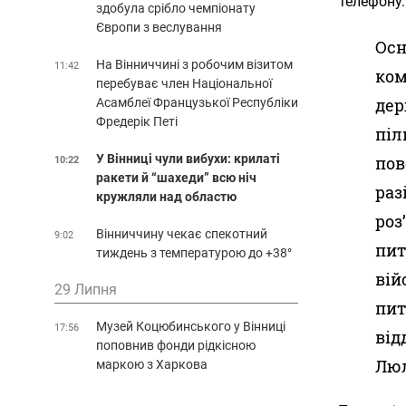
телефону.
здобула срібло чемпіонату
Європи з веслування
Осн
На Вінниччині з робочим візитом
11:42
ком
перебуває член Національної
дер
Асамблеї Французької Республіки
Фредерік Петі
піл
У Вінниці чули вибухи: крилаті
пов
10:22
ракети й “шахеди” всю ніч
раз
кружляли над областю
роз
Вінниччину чекає спекотний
9:02
пит
тиждень з температурою до +38°
вій
29 Липня
пит
Музей Коцюбинського у Вінниці
17:56
від
поповнив фонди рідкісною
Люл
маркою з Харкова