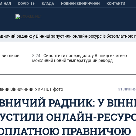
МІНАЛ
COVID-19
ВЛАДА
НОВИНИ ВІННИЧЧИНИ
КОНТАКТИ
вничий радник: у Вінниці запустили онлайн-ресурс із безоплатно
0 викликів
8:24
Синоптики попередили: у Вінниці в четвер
можливий новий температурний рекорд
вини Вінниччини
УКР.НЕТ
фото
31 ЛИПНЯ,
ВНИЧИЙ РАДНИК: У ВІНН
УСТИЛИ ОНЛАЙН-РЕСУРС
ОПЛАТНОЮ ПРАВНИЧОЮ