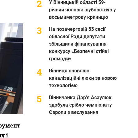
У Вінницькій області 59-
річний чоловік шубовстнув у
восьмиметрову криницю
На позачерговій 83 сесії
обласної Ради депутати
збільшили фінансування
конкурсу «Безпечні стійкі
громади»
Вінниця оновлює
каналізаційні люки за новою
технологією
Вінничанка Дар'я Асаулюк
здобула срібло чемпіонату
Європи з веслування
трумент
у і