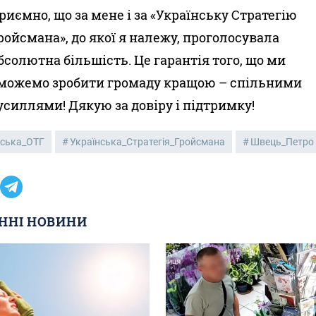
риємно, що за мене і за «Українську Стратегію
ройсмана», до якої я належу, проголосувала
бсолютна більшість. Це гарантія того, що ми
можемо зробити громаду кращою – спільними
усиллями! Дякую за довіру і підтримку!
ська_ОТГ
Українська_Стратегія_Гройсмана
Швець_Петро
ННІ НОВИНИ