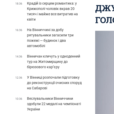
Крадій із серцем романтика: у
18:36
ДЖУ
Крижополі чоловік вкрав 20
тисяч і майже все витратив на
ГОЛ
квіти
На Вінниччині за добу
16:36
рятувальники загасили три
пожежі — будинок і два
автомобілі
Вінничан кличуть у одноденний
14:36
тур на Житомирщину до
бірюзового кар’єру
У Вінниці розпочали підготовку
12:36
до реконструкції очисних споруд
на Сабарові
Веслувальники Вінниччини
10:36
здобули 22 медалі на чемпіонаті
України