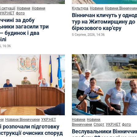
 ситуації
Новини
Новини
Культура
Новини
Новини Вінниччи
УКР.НЕТ
фото
Вінничан кличуть у одно
ччині за добу
тур на Житомирщину до
ьники загасили три
бірюзового кар’єру
— будинок і два
5 Серпня, 2026, 14:36
ілі
, 16:36
ни
Новини Вінниччини
УКР.НЕТ
Новини
Новини
Вінниччини
Спорт
УКР.НЕТ
фото
і розпочали підготовку
Веслувальники Вінниччи
струкції очисних споруд