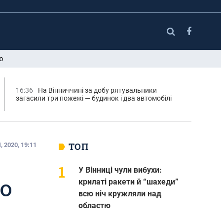
ю
16:36
На Вінниччині за добу рятувальники
загасили три пожежі — будинок і два автомобілі
ТОП
 2020, 19:11
У Вінниці чули вибухи:
крилаті ракети й “шахеди”
РО
всю ніч кружляли над
областю