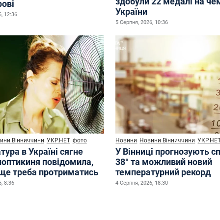
здобули 22 медалі на че
рові
України
, 12:36
5 Серпня, 2026, 10:36
ини Вінниччини
УКР.НЕТ
фото
Новини
Новини Вінниччини
УКР.НЕ
ура в Україні сягне
У Вінниці прогнозують с
иноптикиня повідомила,
38° та можливий новий
 ще треба протриматись
температурний рекорд
, 8:36
4 Серпня, 2026, 18:30