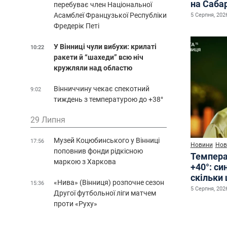
на Саба
перебуває член Національної
Асамблеї Французької Республіки
5 Серпня, 2026
Фредерік Петі
У Вінниці чули вибухи: крилаті
10:22
ракети й “шахеди” всю ніч
кружляли над областю
Вінниччину чекає спекотний
9:02
тиждень з температурою до +38°
29 Липня
Музей Коцюбинського у Вінниці
17:56
Новини
Нов
поповнив фонди рідкісною
Температ
маркою з Харкова
+40°: с
скільки
«Нива» (Вінниця) розпочне сезон
15:36
5 Серпня, 2026
Другої футбольної ліги матчем
проти «Руху»