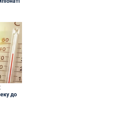
мпіонаті
Т
пеку до