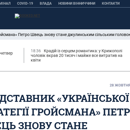
МІНАЛ
COVID-19
ВЛАДА
НОВИНИ ВІННИЧЧИНИ
КОНТАКТИ
Гройсмана» Петро Швець знову стане джулинським сільським голово
18:36
Крадій із серцем романтика: у Крижополі
 четвер
чоловік вкрав 20 тисяч і майже все витратив на
квіти
28 ЖОВТНЯ,
ДСТАВНИК «УКРАЇНСЬКОЇ
АТЕГІЇ ГРОЙСМАНА» ПЕТ
ЦЬ ЗНОВУ СТАНЕ