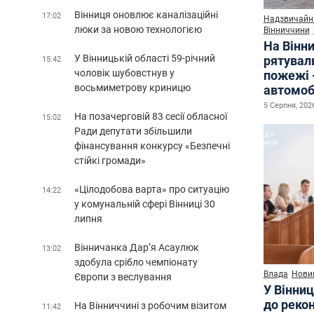
Вінниця оновлює каналізаційні
17:02
Надзвичайні
люки за новою технологією
Вінниччини
На Вінни
У Вінницькій області 59-річний
рятувал
15:42
чоловік шубовстнув у
пожежі 
восьмиметрову криницю
автомоб
5 Серпня, 2026
На позачерговій 83 сесії обласної
15:02
Ради депутати збільшили
фінансування конкурсу «Безпечні
стійкі громади»
«Цілодобова варта» про ситуацію
14:22
у комунальній сфері Вінниці 30
липня
Вінничанка Дар’я Асаулюк
13:02
здобула срібло чемпіонату
Влада
Нови
Європи з веслування
У Вінниц
до рекон
На Вінниччині з робочим візитом
11:42