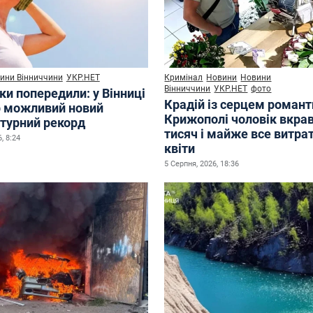
ини Вінниччини
УКР.НЕТ
Кримінал
Новини
Новини
Вінниччини
УКР.НЕТ
фото
ки попередили: у Вінниці
Крадій із серцем романт
р можливий новий
Крижополі чоловік вкрав
турний рекорд
тисяч і майже все витра
, 8:24
квіти
5 Серпня, 2026, 18:36