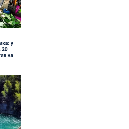
ика: у
 20
тив на