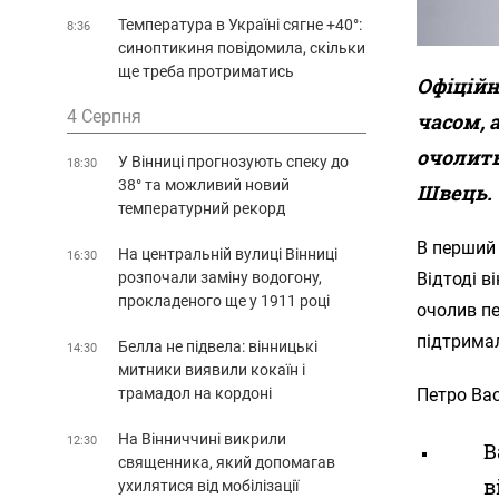
Температура в Україні сягне +40°:
8:36
синоптикиня повідомила, скільки
ще треба протриматись
Офіційн
4 Серпня
часом, 
очолит
У Вінниці прогнозують спеку до
18:30
38° та можливий новий
Швець.
температурний рекорд
В перший 
На центральній вулиці Вінниці
16:30
розпочали заміну водогону,
Відтоді в
прокладеного ще у 1911 році
очолив п
підтрима
Белла не підвела: вінницькі
14:30
митники виявили кокаїн і
трамадол на кордоні
Петро Вас
На Вінниччині викрили
12:30
В
священника, який допомагав
в
ухилятися від мобілізації