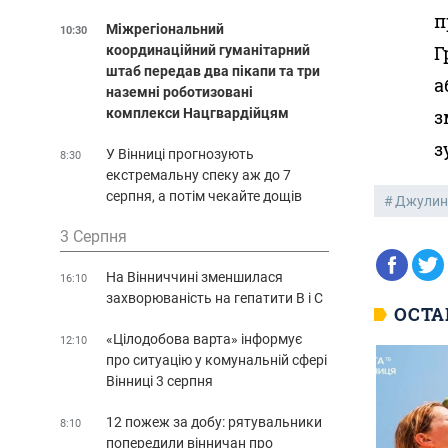
п
Міжрегіональний
10:30
Г
координаційний гуманітарний
штаб передав два пікапи та три
а
наземні роботизовані
комплекси Нацгвардійцям
з
з
У Вінниці прогнозують
8:30
екстремальну спеку аж до 7
серпня, а потім чекайте дощів
Джулин
3 Серпня
На Вінниччині зменшилася
16:10
захворюваність на гепатити В і С
ОСТА
«Цілодобова варта» інформує
12:10
про ситуацію у комунальній сфері
Вінниці 3 серпня
12 пожеж за добу: рятувальники
8:10
попередили вінничан про