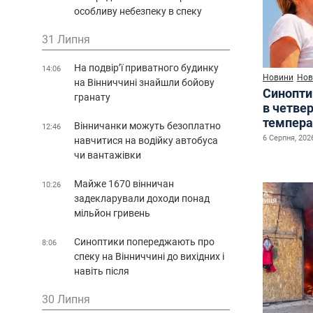
особливу небезпеку в спеку
31 Липня
На подвір’ї приватного будинку
14:06
Новини
Нов
на Вінниччині знайшли бойову
Синопти
гранату
в четве
темпера
Вінничанки можуть безоплатно
12:46
6 Серпня, 2026
навчитися на водійку автобуса
чи вантажівки
Майже 1670 вінничан
10:26
задекларували доходи понад
мільйон гривень
Синоптики попереджають про
8:06
спеку на Вінниччині до вихідних і
навіть після
30 Липня