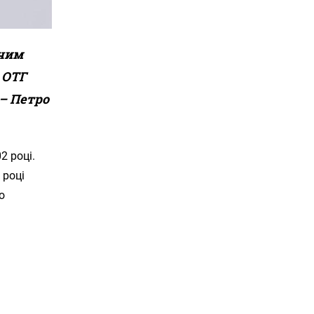
жчим
 ОТГ
– Петро
2 році.
 році
о