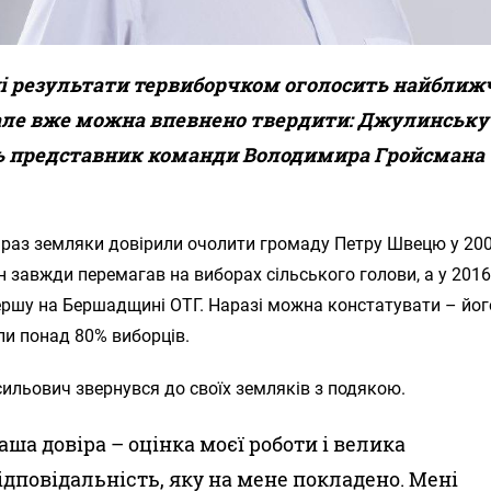
і результати тервиборчком оголосить найбли
але вже можна впевнено твердити: Джулинську
ь представник команди Володимира Гройсмана 
раз земляки довірили очолити громаду Петру Швецю у 200
ін завжди перемагав на виборах сільського голови, а у 2016
ершу на Бершадщині ОТГ. Наразі можна констатувати – йог
ли понад 80% виборців.
ильович звернувся до своїх земляків з подякою.
аша довіра – оцінка моєї роботи і велика
ідповідальність, яку на мене покладено. Мені