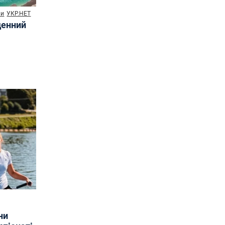
ни
УКР.НЕТ
денний
ни