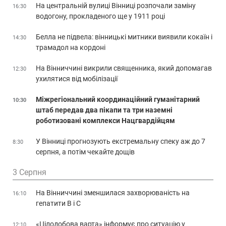
На центральній вулиці Вінниці розпочали заміну
16:30
водогону, прокладеного ще у 1911 році
Белла не підвела: вінницькі митники виявили кокаїн і
14:30
трамадол на кордоні
На Вінниччині викрили священника, який допомагав
12:30
ухилятися від мобілізації
Міжрегіональний координаційний гуманітарний
10:30
штаб передав два пікапи та три наземні
роботизовані комплекси Нацгвардійцям
У Вінниці прогнозують екстремальну спеку аж до 7
8:30
серпня, а потім чекайте дощів
3 Серпня
На Вінниччині зменшилася захворюваність на
16:10
гепатити В і С
«Цілодобова варта» інформує про ситуацію у
12:10