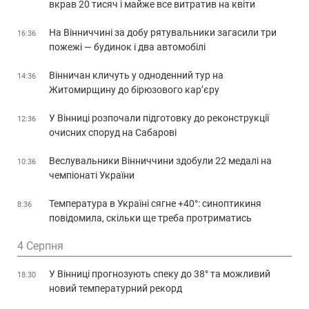
вкрав 20 тисяч і майже все витратив на квіти
На Вінниччині за добу рятувальники загасили три
16:36
пожежі — будинок і два автомобілі
Вінничан кличуть у одноденний тур на
14:36
Житомирщину до бірюзового кар’єру
У Вінниці розпочали підготовку до реконструкції
12:36
очисних споруд на Сабарові
Веслувальники Вінниччини здобули 22 медалі на
10:36
чемпіонаті України
Температура в Україні сягне +40°: синоптикиня
8:36
повідомила, скільки ще треба протриматись
4 Серпня
У Вінниці прогнозують спеку до 38° та можливий
18:30
новий температурний рекорд