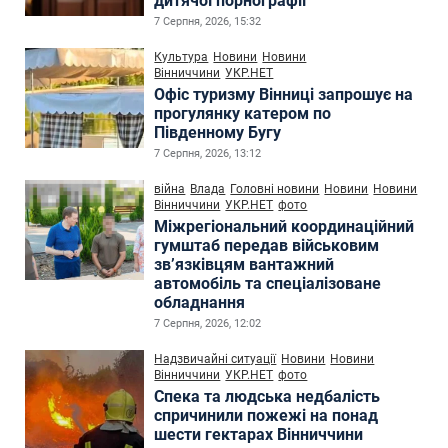
дитячої порнографії
7 Серпня, 2026, 15:32
Культура
Новини
Новини
Вінниччини
УКР.НЕТ
Офіс туризму Вінниці запрошує на
прогулянку катером по
Південному Бугу
7 Серпня, 2026, 13:12
війна
Влада
Головні новини
Новини
Новини
Вінниччини
УКР.НЕТ
фото
Міжрегіональний координаційний
гумштаб передав військовим
зв’язківцям вантажний
автомобіль та спеціалізоване
обладнання
7 Серпня, 2026, 12:02
Надзвичайні ситуації
Новини
Новини
Вінниччини
УКР.НЕТ
фото
Спека та людська недбалість
спричинили пожежі на понад
шести гектарах Вінниччини