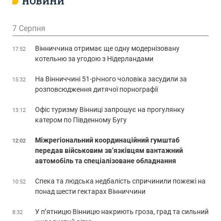
НОВИНИ
7 Серпня
Вінниччина отримає ще одну модернізовану
17:52
котельню за угодою з Нідерландами
На Вінниччині 51-річного чоловіка засудили за
15:32
розповсюдження дитячої порнографії
Офіс туризму Вінниці запрошує на прогулянку
13:12
катером по Південному Бугу
Міжрегіональний координаційний гумштаб
12:02
передав військовим зв’язківцям вантажний
автомобіль та спеціалізоване обладнання
Спека та людська недбалість спричинили пожежі на
10:52
понад шести гектарах Вінниччини
У п’ятницю Вінницю накриють гроза, град та сильний
8:32