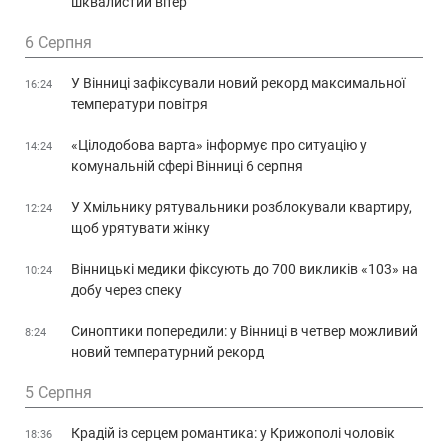
шквалистий вітер
6 Серпня
У Вінниці зафіксували новий рекорд максимальної
16:24
температури повітря
«Цілодобова варта» інформує про ситуацію у
14:24
комунальній сфері Вінниці 6 серпня
У Хмільнику рятувальники розблокували квартиру,
12:24
щоб урятувати жінку
Вінницькі медики фіксують до 700 викликів «103» на
10:24
добу через спеку
Синоптики попередили: у Вінниці в четвер можливий
8:24
новий температурний рекорд
5 Серпня
Крадій із серцем романтика: у Крижополі чоловік
18:36