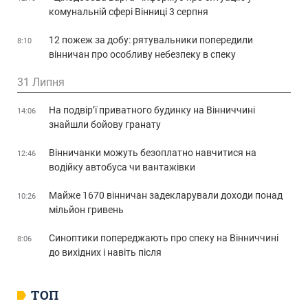
комунальній сфері Вінниці 3 серпня
12 пожеж за добу: рятувальники попередили
8:10
вінничан про особливу небезпеку в спеку
31 Липня
На подвір’ї приватного будинку на Вінниччині
14:06
знайшли бойову гранату
Вінничанки можуть безоплатно навчитися на
12:46
водійку автобуса чи вантажівки
Майже 1670 вінничан задекларували доходи понад
10:26
мільйон гривень
Синоптики попереджають про спеку на Вінниччині
8:06
до вихідних і навіть після
ТОП