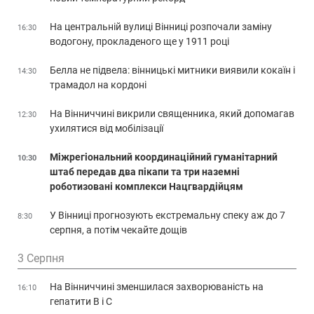
На центральній вулиці Вінниці розпочали заміну
16:30
водогону, прокладеного ще у 1911 році
Белла не підвела: вінницькі митники виявили кокаїн і
14:30
трамадол на кордоні
На Вінниччині викрили священника, який допомагав
12:30
ухилятися від мобілізації
Міжрегіональний координаційний гуманітарний
10:30
штаб передав два пікапи та три наземні
роботизовані комплекси Нацгвардійцям
У Вінниці прогнозують екстремальну спеку аж до 7
8:30
серпня, а потім чекайте дощів
3 Серпня
На Вінниччині зменшилася захворюваність на
16:10
гепатити В і С