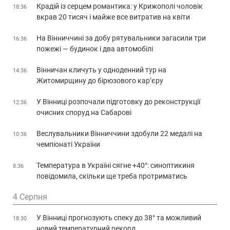
Крадій із серцем романтика: у Крижополі чоловік
18:36
вкрав 20 тисяч і майже все витратив на квіти
На Вінниччині за добу рятувальники загасили три
16:36
пожежі — будинок і два автомобілі
Вінничан кличуть у одноденний тур на
14:36
Житомирщину до бірюзового кар’єру
У Вінниці розпочали підготовку до реконструкції
12:36
очисних споруд на Сабарові
Веслувальники Вінниччини здобули 22 медалі на
10:36
чемпіонаті України
Температура в Україні сягне +40°: синоптикиня
8:36
повідомила, скільки ще треба протриматись
4 Серпня
У Вінниці прогнозують спеку до 38° та можливий
18:30
новий температурний рекорд