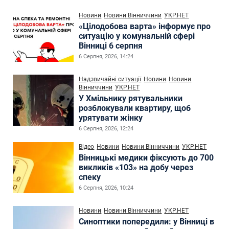
Новини
Новини Вінниччини
УКР.НЕТ
«Цілодобова варта» інформує про
ситуацію у комунальній сфері
Вінниці 6 серпня
6 Серпня, 2026, 14:24
Надзвичайні ситуації
Новини
Новини
Вінниччини
УКР.НЕТ
У Хмільнику рятувальники
розблокували квартиру, щоб
урятувати жінку
6 Серпня, 2026, 12:24
Відео
Новини
Новини Вінниччини
УКР.НЕТ
Вінницькі медики фіксують до 700
викликів «103» на добу через
спеку
6 Серпня, 2026, 10:24
Новини
Новини Вінниччини
УКР.НЕТ
Синоптики попередили: у Вінниці в