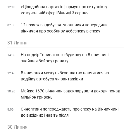
«Цілодобова варта» інформує про ситуацію у
12:10
комунальній сфері Вінниці 3 серпня
12 пожеж за добу: рятувальники попередили
8:10
вінничан про особливу небезпеку в спеку
31 Липня
На подвір’ї приватного будинку на Вінниччині
14:06
знайшли бойову гранату
Вінничанки можуть безоплатно навчитися на
12:46
водійку автобуса чи вантажівки
Майже 1670 вінничан задекларували доходи понад
10:26
мільйон гривень
Синоптики попереджають про спеку на Вінниччині
8:06
до вихідних і навіть після
30 Липня