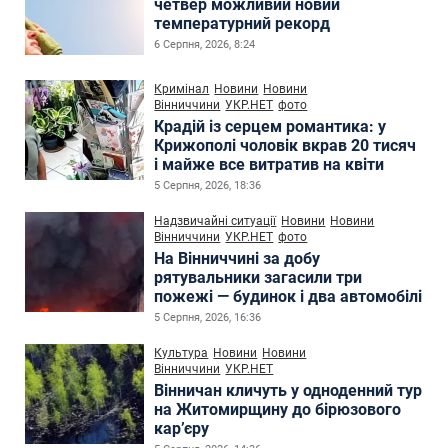
четвер можливий новий
температурний рекорд
6 Серпня, 2026, 8:24
Кримінал
Новини
Новини
Вінниччини
УКР.НЕТ
фото
Крадій із серцем романтика: у
Крижополі чоловік вкрав 20 тисяч
і майже все витратив на квіти
5 Серпня, 2026, 18:36
Надзвичайні ситуації
Новини
Новини
Вінниччини
УКР.НЕТ
фото
На Вінниччині за добу
рятувальники загасили три
пожежі — будинок і два автомобілі
5 Серпня, 2026, 16:36
Культура
Новини
Новини
Вінниччини
УКР.НЕТ
Вінничан кличуть у одноденний тур
на Житомирщину до бірюзового
кар’єру