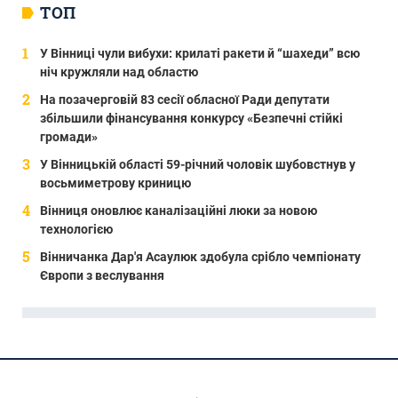
ТОП
У Вінниці чули вибухи: крилаті ракети й “шахеди” всю
ніч кружляли над областю
На позачерговій 83 сесії обласної Ради депутати
збільшили фінансування конкурсу «Безпечні стійкі
громади»
У Вінницькій області 59-річний чоловік шубовстнув у
восьмиметрову криницю
Вінниця оновлює каналізаційні люки за новою
технологією
Вінничанка Дар'я Асаулюк здобула срібло чемпіонату
Європи з веслування