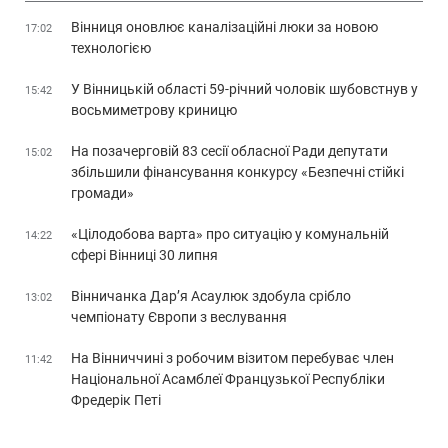
Вінниця оновлює каналізаційні люки за новою
17:02
технологією
У Вінницькій області 59-річний чоловік шубовстнув у
15:42
восьмиметрову криницю
На позачерговій 83 сесії обласної Ради депутати
15:02
збільшили фінансування конкурсу «Безпечні стійкі
громади»
«Цілодобова варта» про ситуацію у комунальній
14:22
сфері Вінниці 30 липня
Вінничанка Дар’я Асаулюк здобула срібло
13:02
чемпіонату Європи з веслування
На Вінниччині з робочим візитом перебуває член
11:42
Національної Асамблеї Французької Республіки
Фредерік Петі