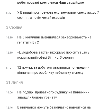
роботизовані комплекси Нацгвардійцям
У Вінниці прогнозують екстремальну спеку аж до 7
8:30
серпня, а потім чекайте дощів
3 Серпня
На Вінниччині зменшилася захворюваність на
16:10
гепатити В і С
«Цілодобова варта» інформує про ситуацію у
12:10
комунальній сфері Вінниці 3 серпня
12 пожеж за добу: рятувальники попередили
8:10
вінничан про особливу небезпеку в спеку
31 Липня
На подвір’ї приватного будинку на Вінниччині
14:06
знайшли бойову гранату
Вінничанки можуть безоплатно навчитися на
12:46