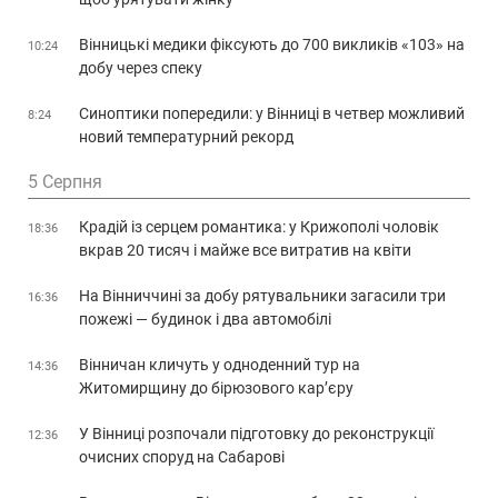
Вінницькі медики фіксують до 700 викликів «103» на
10:24
добу через спеку
Синоптики попередили: у Вінниці в четвер можливий
8:24
новий температурний рекорд
5 Серпня
Крадій із серцем романтика: у Крижополі чоловік
18:36
вкрав 20 тисяч і майже все витратив на квіти
На Вінниччині за добу рятувальники загасили три
16:36
пожежі — будинок і два автомобілі
Вінничан кличуть у одноденний тур на
14:36
Житомирщину до бірюзового кар’єру
У Вінниці розпочали підготовку до реконструкції
12:36
очисних споруд на Сабарові