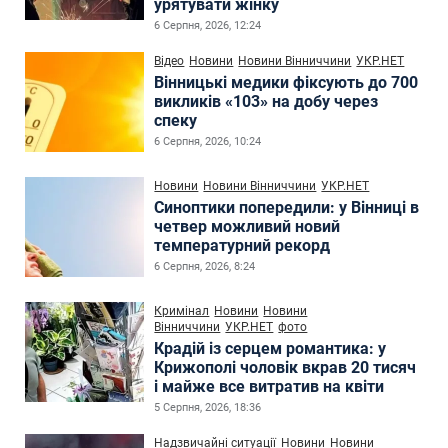
урятувати жінку
6 Серпня, 2026, 12:24
Відео
Новини
Новини Вінниччини
УКР.НЕТ
Вінницькі медики фіксують до 700
викликів «103» на добу через
спеку
6 Серпня, 2026, 10:24
Новини
Новини Вінниччини
УКР.НЕТ
Синоптики попередили: у Вінниці в
четвер можливий новий
температурний рекорд
6 Серпня, 2026, 8:24
Кримінал
Новини
Новини
Вінниччини
УКР.НЕТ
фото
Крадій із серцем романтика: у
Крижополі чоловік вкрав 20 тисяч
і майже все витратив на квіти
5 Серпня, 2026, 18:36
Надзвичайні ситуації
Новини
Новини