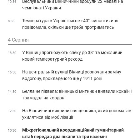
Веслувальники Вінниччини здобули 22 медалі на
10:36
чемпіонаті України
Температура в Україні сягне +40°: синоптикиня
8:36
повідомила, скільки ще треба протриматись
4 Серпня
У Вінниці прогнозують спеку до 38° та можливий
18:30
новий температурний рекорд
На центральній вулиці Вінниці розпочали заміну
16:30
водогону, прокладеного ще у 1911 році
Белла не підвела: вінницькі митники виявили кокаїн і
14:30
трамадол на кордоні
На Вінниччині викрили священника, який допомагав
12:30
ухилятися від мобілізації
Міжрегіональний координаційний гуманітарний
10:30
штаб передав два пікапи та три наземні