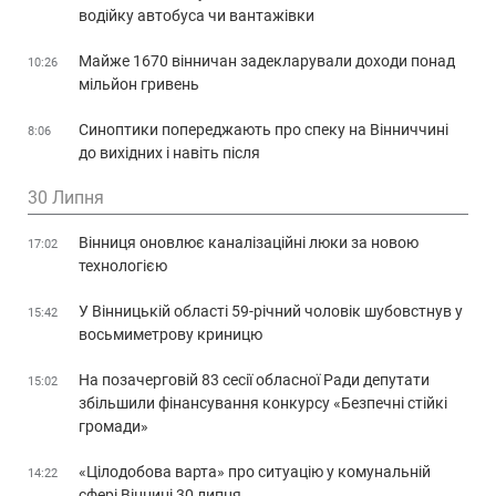
водійку автобуса чи вантажівки
Майже 1670 вінничан задекларували доходи понад
10:26
мільйон гривень
Синоптики попереджають про спеку на Вінниччині
8:06
до вихідних і навіть після
30 Липня
Вінниця оновлює каналізаційні люки за новою
17:02
технологією
У Вінницькій області 59-річний чоловік шубовстнув у
15:42
восьмиметрову криницю
На позачерговій 83 сесії обласної Ради депутати
15:02
збільшили фінансування конкурсу «Безпечні стійкі
громади»
«Цілодобова варта» про ситуацію у комунальній
14:22
сфері Вінниці 30 липня