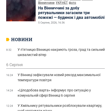
Вінниччини
УКР.НЕТ
фото
На Вінниччині за добу
рятувальники загасили три
пожежі — будинок і два автомобілі
5 Серпня, 2026, 16:36
НОВИНИ
У п’ятницю Вінницю накриють гроза, град та сильний
8:32
шквалистий вітер
6 Серпня
У Вінниці зафіксували новий рекорд максимальної
16:24
температури повітря
«Цілодобова варта» інформує про ситуацію у
14:24
комунальній сфері Вінниці 6 серпня
У Хмільнику рятувальники розблокували квартиру,
12:24
щоб урятувати жінку