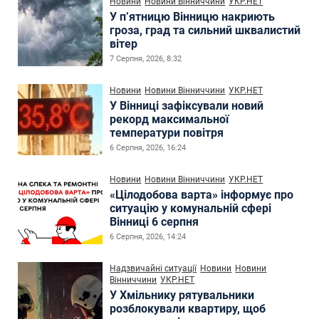
Новини
Новини Вінниччини
УКР.НЕТ
У п’ятницю Вінницю накриють
гроза, град та сильний шквалистий
вітер
7 Серпня, 2026, 8:32
Новини
Новини Вінниччини
УКР.НЕТ
У Вінниці зафіксували новий
рекорд максимальної
температури повітря
6 Серпня, 2026, 16:24
Новини
Новини Вінниччини
УКР.НЕТ
«Цілодобова варта» інформує про
ситуацію у комунальній сфері
Вінниці 6 серпня
6 Серпня, 2026, 14:24
Надзвичайні ситуації
Новини
Новини
Вінниччини
УКР.НЕТ
У Хмільнику рятувальники
розблокували квартиру, щоб