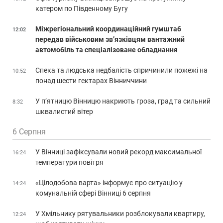
катером по Південному Бугу
Міжрегіональний координаційний гумштаб
12:02
передав військовим зв’язківцям вантажний
автомобіль та спеціалізоване обладнання
Спека та людська недбалість спричинили пожежі на
10:52
понад шести гектарах Вінниччини
У п’ятницю Вінницю накриють гроза, град та сильний
8:32
шквалистий вітер
6 Серпня
У Вінниці зафіксували новий рекорд максимальної
16:24
температури повітря
«Цілодобова варта» інформує про ситуацію у
14:24
комунальній сфері Вінниці 6 серпня
У Хмільнику рятувальники розблокували квартиру,
12:24