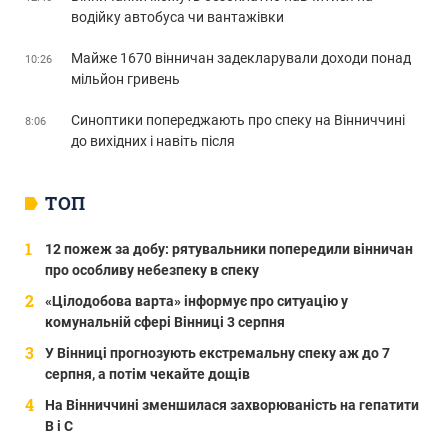
водійку автобуса чи вантажівки
Майже 1670 вінничан задекларували доходи понад
10:26
мільйон гривень
Синоптики попереджають про спеку на Вінниччині
8:06
до вихідних і навіть після
ТОП
12 пожеж за добу: рятувальники попередили вінничан
про особливу небезпеку в спеку
«Цілодобова варта» інформує про ситуацію у
комунальній сфері Вінниці 3 серпня
У Вінниці прогнозують екстремальну спеку аж до 7
серпня, а потім чекайте дощів
На Вінниччині зменшилася захворюваність на гепатити
В і С