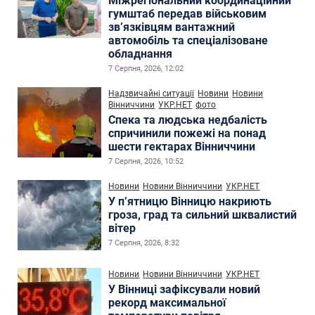
Міжрегіональний координаційний
гумштаб передав військовим
зв’язківцям вантажний
автомобіль та спеціалізоване
обладнання
7 Серпня, 2026, 12:02
Надзвичайні ситуації
Новини
Новини
Вінниччини
УКР.НЕТ
фото
Спека та людська недбалість
спричинили пожежі на понад
шести гектарах Вінниччини
7 Серпня, 2026, 10:52
Новини
Новини Вінниччини
УКР.НЕТ
У п’ятницю Вінницю накриють
гроза, град та сильний шквалистий
вітер
7 Серпня, 2026, 8:32
Новини
Новини Вінниччини
УКР.НЕТ
У Вінниці зафіксували новий
рекорд максимальної