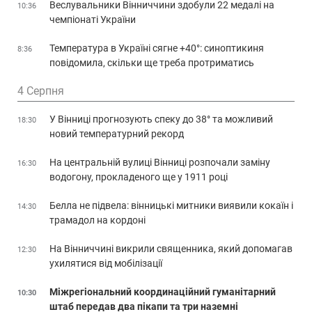
Веслувальники Вінниччини здобули 22 медалі на
10:36
чемпіонаті України
Температура в Україні сягне +40°: синоптикиня
8:36
повідомила, скільки ще треба протриматись
4 Серпня
У Вінниці прогнозують спеку до 38° та можливий
18:30
новий температурний рекорд
На центральній вулиці Вінниці розпочали заміну
16:30
водогону, прокладеного ще у 1911 році
Белла не підвела: вінницькі митники виявили кокаїн і
14:30
трамадол на кордоні
На Вінниччині викрили священника, який допомагав
12:30
ухилятися від мобілізації
Міжрегіональний координаційний гуманітарний
10:30
штаб передав два пікапи та три наземні