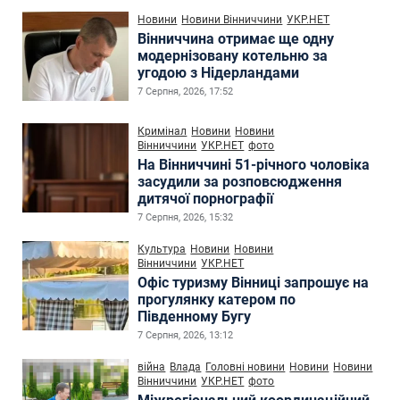
Новини
Новини Вінниччини
УКР.НЕТ
Вінниччина отримає ще одну
модернізовану котельню за
угодою з Нідерландами
7 Серпня, 2026, 17:52
Кримінал
Новини
Новини
Вінниччини
УКР.НЕТ
фото
На Вінниччині 51-річного чоловіка
засудили за розповсюдження
дитячої порнографії
7 Серпня, 2026, 15:32
Культура
Новини
Новини
Вінниччини
УКР.НЕТ
Офіс туризму Вінниці запрошує на
прогулянку катером по
Південному Бугу
7 Серпня, 2026, 13:12
війна
Влада
Головні новини
Новини
Новини
Вінниччини
УКР.НЕТ
фото