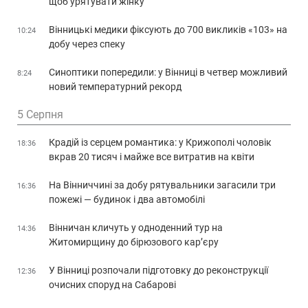
щоб урятувати жінку
Вінницькі медики фіксують до 700 викликів «103» на
10:24
добу через спеку
Синоптики попередили: у Вінниці в четвер можливий
8:24
новий температурний рекорд
5 Серпня
Крадій із серцем романтика: у Крижополі чоловік
18:36
вкрав 20 тисяч і майже все витратив на квіти
На Вінниччині за добу рятувальники загасили три
16:36
пожежі — будинок і два автомобілі
Вінничан кличуть у одноденний тур на
14:36
Житомирщину до бірюзового кар’єру
У Вінниці розпочали підготовку до реконструкції
12:36
очисних споруд на Сабарові