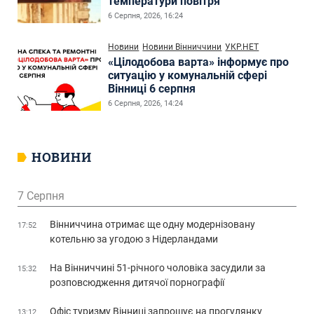
температури повітря
6 Серпня, 2026, 16:24
Новини
Новини Вінниччини
УКР.НЕТ
«Цілодобова варта» інформує про
ситуацію у комунальній сфері
Вінниці 6 серпня
6 Серпня, 2026, 14:24
НОВИНИ
7 Серпня
Вінниччина отримає ще одну модернізовану
17:52
котельню за угодою з Нідерландами
На Вінниччині 51-річного чоловіка засудили за
15:32
розповсюдження дитячої порнографії
Офіс туризму Вінниці запрошує на прогулянку
13:12