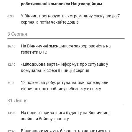
роботизовані комплекси Нацгвардійцям
У Вінниці прогнозують екстремальну спеку аж до 7
8:30
серпня, а потім чекайте дощів
3 Серпня
На Вінниччині зменшилася захворюваність на
16:10
гепатити В і С
«Цілодобова варта» інформує про ситуацію у
12:10
комунальній сфері Вінниці 3 серпня
12 пожеж за добу: рятувальники попередили
8:10
вінничан про особливу небезпеку в спеку
31 Липня
На подвір’ї приватного будинку на Вінниччині
14:06
знайшли бойову гранату
Вінничанки можуть безоплатно навчитися на
12:46