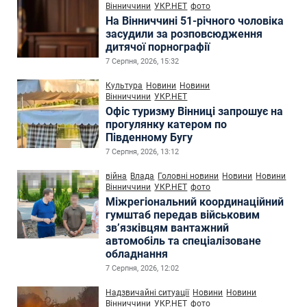
Вінниччини
УКР.НЕТ
фото
На Вінниччині 51-річного чоловіка
засудили за розповсюдження
дитячої порнографії
7 Серпня, 2026, 15:32
Культура
Новини
Новини
Вінниччини
УКР.НЕТ
Офіс туризму Вінниці запрошує на
прогулянку катером по
Південному Бугу
7 Серпня, 2026, 13:12
війна
Влада
Головні новини
Новини
Новини
Вінниччини
УКР.НЕТ
фото
Міжрегіональний координаційний
гумштаб передав військовим
зв’язківцям вантажний
автомобіль та спеціалізоване
обладнання
7 Серпня, 2026, 12:02
Надзвичайні ситуації
Новини
Новини
Вінниччини
УКР.НЕТ
фото