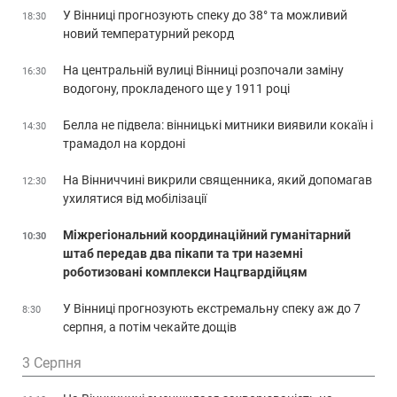
У Вінниці прогнозують спеку до 38° та можливий
18:30
новий температурний рекорд
На центральній вулиці Вінниці розпочали заміну
16:30
водогону, прокладеного ще у 1911 році
Белла не підвела: вінницькі митники виявили кокаїн і
14:30
трамадол на кордоні
На Вінниччині викрили священника, який допомагав
12:30
ухилятися від мобілізації
Міжрегіональний координаційний гуманітарний
10:30
штаб передав два пікапи та три наземні
роботизовані комплекси Нацгвардійцям
У Вінниці прогнозують екстремальну спеку аж до 7
8:30
серпня, а потім чекайте дощів
3 Серпня