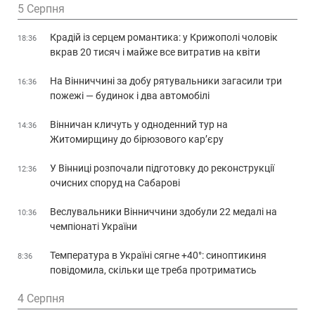
5 Серпня
Крадій із серцем романтика: у Крижополі чоловік
18:36
вкрав 20 тисяч і майже все витратив на квіти
На Вінниччині за добу рятувальники загасили три
16:36
пожежі — будинок і два автомобілі
Вінничан кличуть у одноденний тур на
14:36
Житомирщину до бірюзового кар’єру
У Вінниці розпочали підготовку до реконструкції
12:36
очисних споруд на Сабарові
Веслувальники Вінниччини здобули 22 медалі на
10:36
чемпіонаті України
Температура в Україні сягне +40°: синоптикиня
8:36
повідомила, скільки ще треба протриматись
4 Серпня