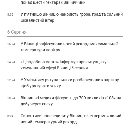
понад шести гектарах Вінниччини
У п’ятницю Вінницю накриють гроза, град та сильний
8:32
шквалистий вітер
6 Серпня
У Вінниці зафіксували новий рекорд максимальної
16:24
температури повітря
«Цілодобова варта» інформує про ситуацію у
14:24
комунальній сфері Вінниці 6 серпня
У Хмільнику рятувальники розблокували квартиру,
12:24
щоб урятувати жінку
Вінницькі медики фіксують до 700 викликів «103» на
10:24
добу через спеку
Синоптики попередили: у Вінниці в четвер можливий
8:24
новий температурний рекорд