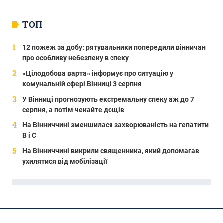
ТОП
12 пожеж за добу: рятувальники попередили вінничан
про особливу небезпеку в спеку
«Цілодобова варта» інформує про ситуацію у
комунальній сфері Вінниці 3 серпня
У Вінниці прогнозують екстремальну спеку аж до 7
серпня, а потім чекайте дощів
На Вінниччині зменшилася захворюваність на гепатити
В і С
На Вінниччині викрили священника, який допомагав
ухилятися від мобілізації