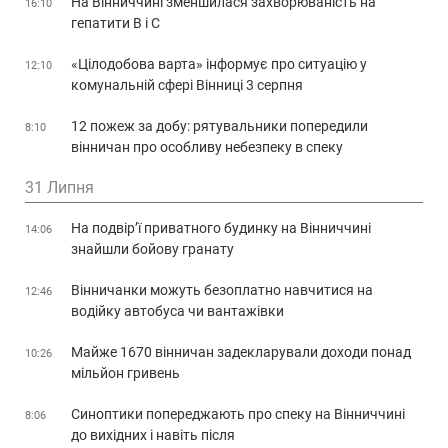
На Вінниччині зменшилася захворюваність на
16:10
гепатити В і С
«Цілодобова варта» інформує про ситуацію у
12:10
комунальній сфері Вінниці 3 серпня
12 пожеж за добу: рятувальники попередили
8:10
вінничан про особливу небезпеку в спеку
31 Липня
На подвір’ї приватного будинку на Вінниччині
14:06
знайшли бойову гранату
Вінничанки можуть безоплатно навчитися на
12:46
водійку автобуса чи вантажівки
Майже 1670 вінничан задекларували доходи понад
10:26
мільйон гривень
Синоптики попереджають про спеку на Вінниччині
8:06
до вихідних і навіть після