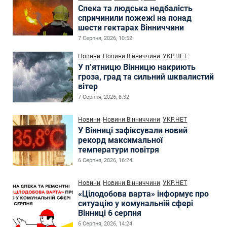
Спека та людська недбалість
спричинили пожежі на понад
шести гектарах Вінниччини
7 Серпня, 2026, 10:52
Новини
Новини Вінниччини
УКР.НЕТ
У п’ятницю Вінницю накриють
гроза, град та сильний шквалистий
вітер
7 Серпня, 2026, 8:32
Новини
Новини Вінниччини
УКР.НЕТ
У Вінниці зафіксували новий
рекорд максимальної
температури повітря
6 Серпня, 2026, 16:24
Новини
Новини Вінниччини
УКР.НЕТ
«Цілодобова варта» інформує про
ситуацію у комунальній сфері
Вінниці 6 серпня
6 Серпня, 2026, 14:24