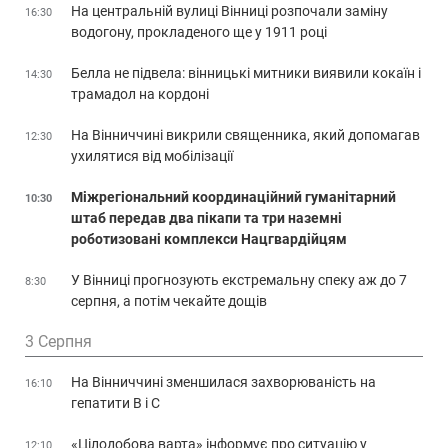
На центральній вулиці Вінниці розпочали заміну
16:30
водогону, прокладеного ще у 1911 році
Белла не підвела: вінницькі митники виявили кокаїн і
14:30
трамадол на кордоні
На Вінниччині викрили священника, який допомагав
12:30
ухилятися від мобілізації
Міжрегіональний координаційний гуманітарний
10:30
штаб передав два пікапи та три наземні
роботизовані комплекси Нацгвардійцям
У Вінниці прогнозують екстремальну спеку аж до 7
8:30
серпня, а потім чекайте дощів
3 Серпня
На Вінниччині зменшилася захворюваність на
16:10
гепатити В і С
«Цілодобова варта» інформує про ситуацію у
12:10