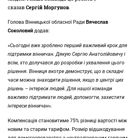
сказав
Сергій Моргунов
.
Голова Вінницької обласної Ради
Вячеслав
Соколовий
додав:
«Сьогодні вже зроблено перший важливий крок для
підтримки вінничан. Дякую Сергію Анатолійовичу і
всім, хто долучався до розробки і ухвалення цього
рішення. Вінниця вкотре демонструє, що в складні
часи можна знаходити рішення, якщо в центрі цих
рішень – інтереси людей. Для нашої команди
важливо підтримати людей, допомогти, захистити
інтереси вінничан».
Компенсація становитиме 75% різниці вартості між
новим та старим тарифом. Розмір відшкодування
для домогосподарства з централізованим гарячим