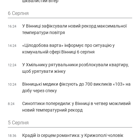
шквалистий вітер
6 Серпня
У Вінниці зафіксували новий рекорд максимальної
16:24
температури повітря
«Цілодобова варта» інформує про ситуацію у
14:24
комунальній сфері Вінниці 6 серпня
У Хмільнику рятувальники розблокували квартиру,
12:24
щоб урятувати жінку
Вінницькі медики фіксують до 700 викликів «103» на
10:24
добу через спеку
Синоптики попередили: у Вінниці в четвер можливий
8:24
новий температурний рекорд
5 Серпня
Крадій із серцем романтика: у Крижополі чоловік
18:36