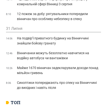
комунальній сфері Вінниці 3 серпня
12 пожеж за добу: рятувальники попередили
8:10
вінничан про особливу небезпеку в спеку
31 Липня
На подвір’ї приватного будинку на Вінниччині
14:06
знайшли бойову гранату
Вінничанки можуть безоплатно навчитися на
12:46
водійку автобуса чи вантажівки
Майже 1670 вінничан задекларували доходи понад
10:26
мільйон гривень
Синоптики попереджають про спеку на Вінниччині
8:06
до вихідних і навіть після
ТОП