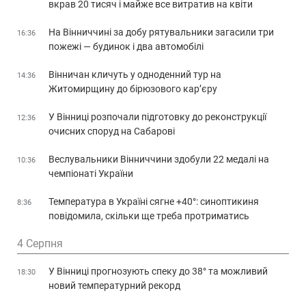
вкрав 20 тисяч і майже все витратив на квіти
На Вінниччині за добу рятувальники загасили три
16:36
пожежі — будинок і два автомобілі
Вінничан кличуть у одноденний тур на
14:36
Житомирщину до бірюзового кар’єру
У Вінниці розпочали підготовку до реконструкції
12:36
очисних споруд на Сабарові
Веслувальники Вінниччини здобули 22 медалі на
10:36
чемпіонаті України
Температура в Україні сягне +40°: синоптикиня
8:36
повідомила, скільки ще треба протриматись
4 Серпня
У Вінниці прогнозують спеку до 38° та можливий
18:30
новий температурний рекорд