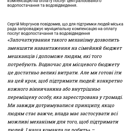
компенсацію на оплату послуг централізованого
водопостачання та водовідведення.
Сергій Моргунов повідомив, що для підтримки людей міська
рада запроваджує муніципальну компенсацію на оплату
послуг водопостачання та водовідведення
«Започаткування такого механізму дозволить
зменшити навантаження на сімейний бюджет
мешканців і допоможе людям, які того
потребують. Водночас для місцевого бюджету
це достатньо великі витрати. Але ми готові іти
на цей крок, щоб підтримати людей: конкретно
кожного вінничанина або внутрішньо
переміщену особу, яка зареєстрована у громаді.
Ми завжди дотримувалися принципу, якщо
людям стає важче, влада має застосувати всі
можливі механізми для того, щоб підтримати
людей. І наша команда це робить»
, –