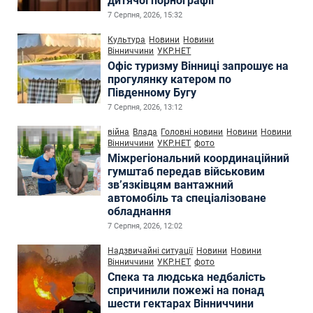
дитячої порнографії
7 Серпня, 2026, 15:32
Культура
Новини
Новини
Вінниччини
УКР.НЕТ
Офіс туризму Вінниці запрошує на
прогулянку катером по
Південному Бугу
7 Серпня, 2026, 13:12
війна
Влада
Головні новини
Новини
Новини
Вінниччини
УКР.НЕТ
фото
Міжрегіональний координаційний
гумштаб передав військовим
зв’язківцям вантажний
автомобіль та спеціалізоване
обладнання
7 Серпня, 2026, 12:02
Надзвичайні ситуації
Новини
Новини
Вінниччини
УКР.НЕТ
фото
Спека та людська недбалість
спричинили пожежі на понад
шести гектарах Вінниччини