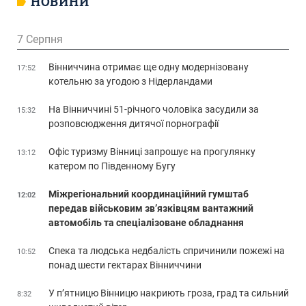
НОВИНИ
7 Серпня
Вінниччина отримає ще одну модернізовану
17:52
котельню за угодою з Нідерландами
На Вінниччині 51-річного чоловіка засудили за
15:32
розповсюдження дитячої порнографії
Офіс туризму Вінниці запрошує на прогулянку
13:12
катером по Південному Бугу
Міжрегіональний координаційний гумштаб
12:02
передав військовим зв’язківцям вантажний
автомобіль та спеціалізоване обладнання
Спека та людська недбалість спричинили пожежі на
10:52
понад шести гектарах Вінниччини
У п’ятницю Вінницю накриють гроза, град та сильний
8:32