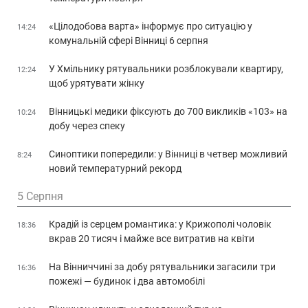
«Цілодобова варта» інформує про ситуацію у
14:24
комунальній сфері Вінниці 6 серпня
У Хмільнику рятувальники розблокували квартиру,
12:24
щоб урятувати жінку
Вінницькі медики фіксують до 700 викликів «103» на
10:24
добу через спеку
Синоптики попередили: у Вінниці в четвер можливий
8:24
новий температурний рекорд
5 Серпня
Крадій із серцем романтика: у Крижополі чоловік
18:36
вкрав 20 тисяч і майже все витратив на квіти
На Вінниччині за добу рятувальники загасили три
16:36
пожежі — будинок і два автомобілі