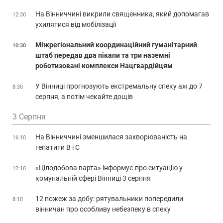
На Вінниччині викрили священника, який допомагав
12:30
ухилятися від мобілізації
Міжрегіональний координаційний гуманітарний
10:30
штаб передав два пікапи та три наземні
роботизовані комплекси Нацгвардійцям
У Вінниці прогнозують екстремальну спеку аж до 7
8:30
серпня, а потім чекайте дощів
3 Серпня
На Вінниччині зменшилася захворюваність на
16:10
гепатити В і С
«Цілодобова варта» інформує про ситуацію у
12:10
комунальній сфері Вінниці 3 серпня
12 пожеж за добу: рятувальники попередили
8:10
вінничан про особливу небезпеку в спеку