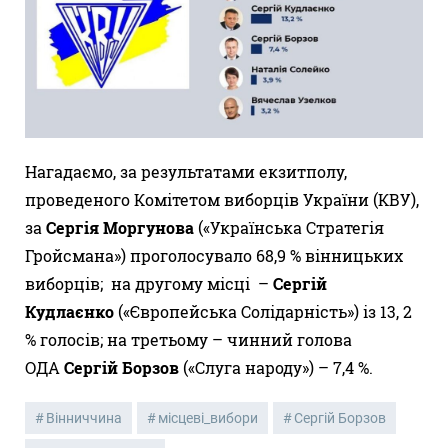
Нагадаємо, за результатами екзитполу,
проведеного Комітетом виборців України (КВУ),
за
Сергія Моргунова
(«Українська Стратегія
Гройсмана») проголосувало 68,9 % вінницьких
виборців; на другому місці –
Сергій
Кудлаєнко
(«Європейська Солідарність») із 13, 2
% голосів; на третьому – чинний голова
ОДА
Сергій Борзов
(«Слуга народу») – 7,4 %.
Вінниччина
місцеві_вибори
Сергій Борзов