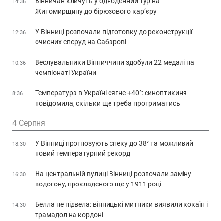
Вінничан кличуть у одноденний тур на
14:36
Житомирщину до бірюзового кар’єру
У Вінниці розпочали підготовку до реконструкції
12:36
очисних споруд на Сабарові
Веслувальники Вінниччини здобули 22 медалі на
10:36
чемпіонаті України
Температура в Україні сягне +40°: синоптикиня
8:36
повідомила, скільки ще треба протриматись
4 Серпня
У Вінниці прогнозують спеку до 38° та можливий
18:30
новий температурний рекорд
На центральній вулиці Вінниці розпочали заміну
16:30
водогону, прокладеного ще у 1911 році
Белла не підвела: вінницькі митники виявили кокаїн і
14:30
трамадол на кордоні