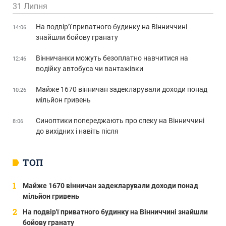
31 Липня
На подвір’ї приватного будинку на Вінниччині
14:06
знайшли бойову гранату
Вінничанки можуть безоплатно навчитися на
12:46
водійку автобуса чи вантажівки
Майже 1670 вінничан задекларували доходи понад
10:26
мільйон гривень
Синоптики попереджають про спеку на Вінниччині
8:06
до вихідних і навіть після
ТОП
Майже 1670 вінничан задекларували доходи понад
мільйон гривень
На подвір'ї приватного будинку на Вінниччині знайшли
бойову гранату