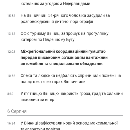
котельню за угодою з Нідерландами
На Вінниччині 51-річного чоловіка засудили за
15:32
розповсюдження дитячої порнографії
Офіс туризму Вінниці запрошує на прогулянку
13:12
катером по Південному Бугу
Міжрегіональний координаційний гумштаб
12:02
передав військовим зв’язківцям вантажний
автомобіль та спеціалізоване обладнання
Спека та людська недбалість спричинили пожежі на
10:52
понад шести гектарах Вінниччини
У п’ятницю Вінницю накриють гроза, град та сильний
8:32
шквалистий вітер
6 Серпня
У Вінниці зафіксували новий рекорд максимальної
16:24
температури повітря