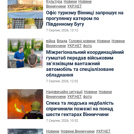
Культура
Новини
Новини
Вінниччини
УКР.НЕТ
Офіс туризму Вінниці запрошує на
прогулянку катером по
Південному Бугу
7 Серпня, 2026, 13:12
війна
Влада
Головні новини
Новини
Новини
Вінниччини
УКР.НЕТ
фото
Міжрегіональний координаційний
гумштаб передав військовим
зв’язківцям вантажний
автомобіль та спеціалізоване
обладнання
7 Серпня, 2026, 12:02
Надзвичайні ситуації
Новини
Новини
Вінниччини
УКР.НЕТ
фото
Спека та людська недбалість
спричинили пожежі на понад
шести гектарах Вінниччини
7 Серпня, 2026, 10:52
Новини
Новини Вінниччини
УКР.НЕТ