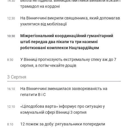
Белла не підвела: вінницькі митники виявили кокаїн і
14:30
трамадол на кордоні
На Вінниччині викрили священника, який допомагав
12:30
ухилятися від мобілізації
Міжрегіональний координаційний гуманітарний
10:30
штаб передав два пікапи та три наземні
роботизовані комплекси Нацгвардійцям
У Вінниці прогнозують екстремальну спеку аж до 7
8:30
серпня, а потім чекайте дощів
3 Серпня
На Вінниччині зменшилася захворюваність на
16:10
гепатити В і С
«Цілодобова варта» інформує про ситуацію у
12:10
комунальній сфері Вінниці 3 серпня
12 пожеж за добу: рятувальники попередили
8:10