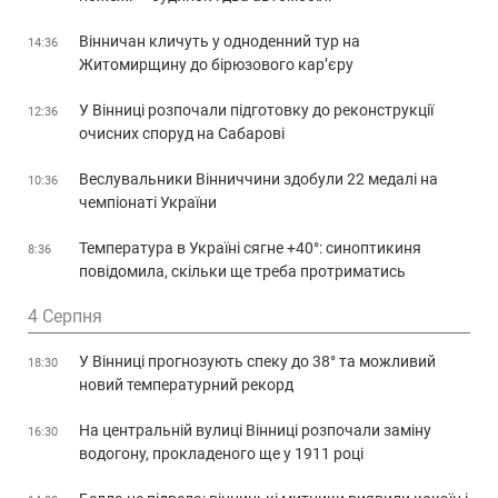
Вінничан кличуть у одноденний тур на
14:36
Житомирщину до бірюзового кар’єру
У Вінниці розпочали підготовку до реконструкції
12:36
очисних споруд на Сабарові
Веслувальники Вінниччини здобули 22 медалі на
10:36
чемпіонаті України
Температура в Україні сягне +40°: синоптикиня
8:36
повідомила, скільки ще треба протриматись
4 Серпня
У Вінниці прогнозують спеку до 38° та можливий
18:30
новий температурний рекорд
На центральній вулиці Вінниці розпочали заміну
16:30
водогону, прокладеного ще у 1911 році