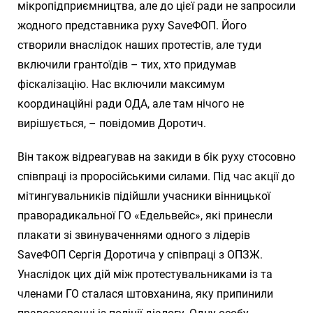
мікропідприємництва, але до цієї ради не запросили
жодного представника руху SaveФОП. Його
створили внаслідок наших протестів, але туди
включили грантоїдів – тих, хто придумав
фіскалізацію. Нас включили максимум
координаційні ради ОДА, але там нічого не
вирішується, – повідомив Доротич.
Він також відреагував на закиди в бік руху стосовно
співпраці із проросійськими силами. Під час акції до
мітингувальників підійшли учасники вінницької
праворадикальної ГО «Едельвейс», які принесли
плакати зі звинуваченнями одного з лідерів
SaveФОП Сергія Доротича у співпраці з ОПЗЖ.
Унаслідок цих дій між протестувальниками із та
членами ГО сталася штовханина, яку припинили