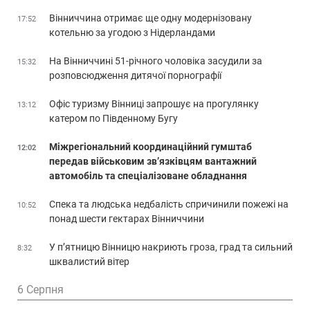
Вінниччина отримає ще одну модернізовану
17:52
котельню за угодою з Нідерландами
На Вінниччині 51-річного чоловіка засудили за
15:32
розповсюдження дитячої порнографії
Офіс туризму Вінниці запрошує на прогулянку
13:12
катером по Південному Бугу
Міжрегіональний координаційний гумштаб
12:02
передав військовим зв’язківцям вантажний
автомобіль та спеціалізоване обладнання
Спека та людська недбалість спричинили пожежі на
10:52
понад шести гектарах Вінниччини
У п’ятницю Вінницю накриють гроза, град та сильний
8:32
шквалистий вітер
6 Серпня