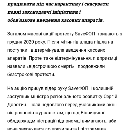
працювати під час карантину і скасувати
певні законодавчі ініціативи і
обов’язкове введення касових апаратів.
Загалом масові акції протесту SaveФОП тривають з
грудня 2020 року. Після мітингів влада пішла на
поступки і відтермінувала введення касових
апаратів. Проте, таке відтермінування, підприємці
назвали «відстрочкою смерті» і продовжили
безстрокові протести.
На акцію прибув лідер руху SaveФОП і колишній
заступник міністра регіонального розвитку Сергій
Доротич. Після недовгого перед учасниками акції
він розповів журналістам, що від Вінницької
облдержадміністрації підприємці вимагають, аби
вона звернулася до президента і підтримала