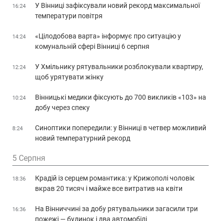
У Вінниці зафіксували новий рекорд максимальної
16:24
температури повітря
«Цілодобова варта» інформує про ситуацію у
14:24
комунальній сфері Вінниці 6 серпня
У Хмільнику рятувальники розблокували квартиру,
12:24
щоб урятувати жінку
Вінницькі медики фіксують до 700 викликів «103» на
10:24
добу через спеку
Синоптики попередили: у Вінниці в четвер можливий
8:24
новий температурний рекорд
5 Серпня
Крадій із серцем романтика: у Крижополі чоловік
18:36
вкрав 20 тисяч і майже все витратив на квіти
На Вінниччині за добу рятувальники загасили три
16:36
пожежі — будинок і два автомобілі