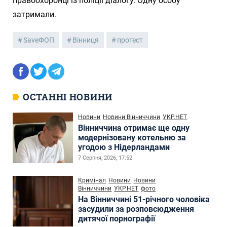
правоохоронці із поліції діалогу. Одну особу
затримали.
SaveФОП
Вінниця
протест
ОСТАННІ НОВИНИ
Новини
Новини Вінниччини
УКР.НЕТ
Вінниччина отримає ще одну
модернізовану котельню за
угодою з Нідерландами
7 Серпня, 2026, 17:52
Кримінал
Новини
Новини
Вінниччини
УКР.НЕТ
фото
На Вінниччині 51-річного чоловіка
засудили за розповсюдження
дитячої порнографії