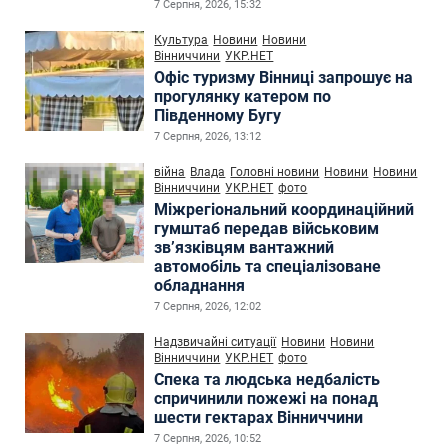
7 Серпня, 2026, 15:32
Культура
Новини
Новини
Вінниччини
УКР.НЕТ
Офіс туризму Вінниці запрошує на
прогулянку катером по
Південному Бугу
7 Серпня, 2026, 13:12
війна
Влада
Головні новини
Новини
Новини
Вінниччини
УКР.НЕТ
фото
Міжрегіональний координаційний
гумштаб передав військовим
зв’язківцям вантажний
автомобіль та спеціалізоване
обладнання
7 Серпня, 2026, 12:02
Надзвичайні ситуації
Новини
Новини
Вінниччини
УКР.НЕТ
фото
Спека та людська недбалість
спричинили пожежі на понад
шести гектарах Вінниччини
7 Серпня, 2026, 10:52