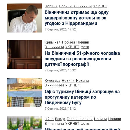
Новини
Новини Вінниччини
УКР.НЕТ
Вінниччина отримає ще одну
модернізовану котельню за
угодою з Нідерландами
7 Серпня, 2026, 17:52
Кримінал
Новини
Новини
Вінниччини
УКР.НЕТ
фото
На Вінниччині 51-річного чоловіка
засудили за розповсюдження
дитячої порнографії
7 Серпня, 2026, 15:32
Культура
Новини
Новини
Вінниччини
УКР.НЕТ
Офіс туризму Вінниці запрошує на
прогулянку катером по
Південному Бугу
7 Серпня, 2026, 13:12
війна
Влада
Головні новини
Новини
Новини
Вінниччини
УКР.НЕТ
фото
Міжрегіональний координаційний