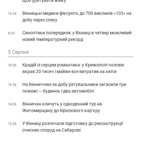
щоб урятувати жінку
Вінницькі медики фіксують до 700 викликів «103» на
10:24
добу через спеку
Синоптики попередили: у Вінниці в четвер можливий
8:24
новий температурний рекорд
5 Серпня
Крадій із серцем романтика: у Крижополі чоловік
18:36
вкрав 20 тисяч і майже все витратив на квіти
На Вінниччині за добу рятувальники загасили три
16:36
пожежі — будинок і два автомобілі
Вінничан кличуть у одноденний тур на
14:36
Житомирщину до бірюзового кар’єру
У Вінниці розпочали підготовку до реконструкції
12:36
очисних споруд на Сабарові