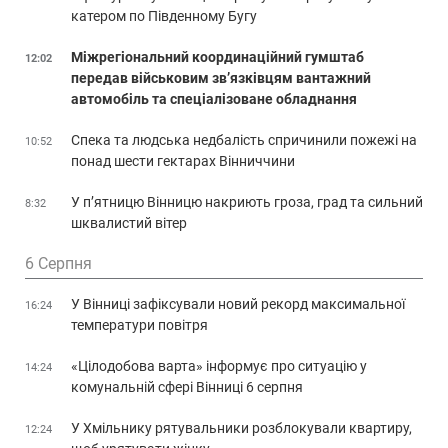
катером по Південному Бугу
Міжрегіональний координаційний гумштаб
12:02
передав військовим зв’язківцям вантажний
автомобіль та спеціалізоване обладнання
Спека та людська недбалість спричинили пожежі на
10:52
понад шести гектарах Вінниччини
У п’ятницю Вінницю накриють гроза, град та сильний
8:32
шквалистий вітер
6 Серпня
У Вінниці зафіксували новий рекорд максимальної
16:24
температури повітря
«Цілодобова варта» інформує про ситуацію у
14:24
комунальній сфері Вінниці 6 серпня
У Хмільнику рятувальники розблокували квартиру,
12:24