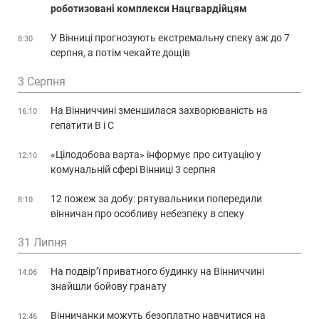
роботизовані комплекси Нацгвардійцям
У Вінниці прогнозують екстремальну спеку аж до 7
8:30
серпня, а потім чекайте дощів
3 Серпня
На Вінниччині зменшилася захворюваність на
16:10
гепатити В і С
«Цілодобова варта» інформує про ситуацію у
12:10
комунальній сфері Вінниці 3 серпня
12 пожеж за добу: рятувальники попередили
8:10
вінничан про особливу небезпеку в спеку
31 Липня
На подвір’ї приватного будинку на Вінниччині
14:06
знайшли бойову гранату
Вінничанки можуть безоплатно навчитися на
12:46