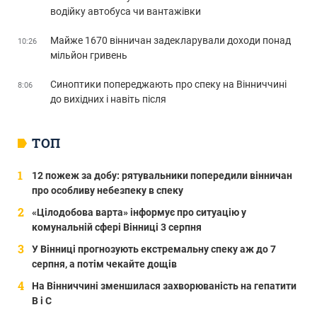
водійку автобуса чи вантажівки
Майже 1670 вінничан задекларували доходи понад
10:26
мільйон гривень
Синоптики попереджають про спеку на Вінниччині
8:06
до вихідних і навіть після
ТОП
12 пожеж за добу: рятувальники попередили вінничан
про особливу небезпеку в спеку
«Цілодобова варта» інформує про ситуацію у
комунальній сфері Вінниці 3 серпня
У Вінниці прогнозують екстремальну спеку аж до 7
серпня, а потім чекайте дощів
На Вінниччині зменшилася захворюваність на гепатити
В і С