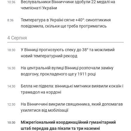
Веслувальники Вінниччини здобули 22 медалі на
10:36
чемпіонаті України
Температура в Україні сягне +40°: синоптикиня
8:36
повідомила, скільки ще треба протриматись
4 Серпня
У Вінниці прогнозують спеку до 38° та можливий
18:30
новий температурний рекорд
На центральній вулиці Вінниці розпочали заміну
16:30
водогону, прокладеного ще у 1911 році
Белла не підвела: вінницькі митники виявили кокаїн і
14:30
трамадол на кордоні
На Вінниччині викрили священника, який допомагав
12:30
ухилятися від мобілізації
Міжрегіональний координаційний гуманітарний
10:30
штаб передав два пікапи та три наземні