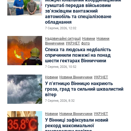
гумштаб передав військовим
зв’язківцям вантажний
автомобіль та спеціалізоване
обладнання
7 Серпня, 2026, 12:02
Надзвичайні ситуації
Новини
Новини
Вінниччини
УКР.НЕТ
фото
Спека та людська недбалість
спричинили пожежі на понад
шести гектарах Вінниччини
7 Серпня, 2026, 10:52
Новини
Новини Вінниччини
УКР.НЕТ
У п’ятницю Вінницю накриють
гроза, град та сильний шквалистий
вітер
7 Серпня, 2026, 8:32
Новини
Новини Вінниччини
УКР.НЕТ
У Вінниці зафіксували новий
рекорд максимальної