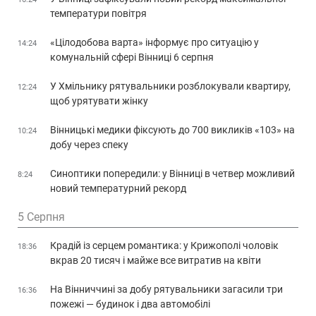
температури повітря
«Цілодобова варта» інформує про ситуацію у
14:24
комунальній сфері Вінниці 6 серпня
У Хмільнику рятувальники розблокували квартиру,
12:24
щоб урятувати жінку
Вінницькі медики фіксують до 700 викликів «103» на
10:24
добу через спеку
Синоптики попередили: у Вінниці в четвер можливий
8:24
новий температурний рекорд
5 Серпня
Крадій із серцем романтика: у Крижополі чоловік
18:36
вкрав 20 тисяч і майже все витратив на квіти
На Вінниччині за добу рятувальники загасили три
16:36
пожежі — будинок і два автомобілі