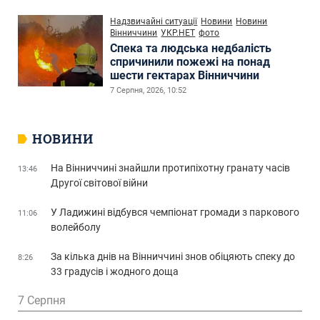
Надзвичайні ситуації
Новини
Новини
Вінниччини
УКР.НЕТ
фото
Спека та людська недбалість
спричинили пожежі на понад
шести гектарах Вінниччини
7 Серпня, 2026, 10:52
НОВИНИ
На Вінниччині знайшли протипіхотну гранату часів
13:46
Другої світової війни
У Ладижині відбувся чемпіонат громади з паркового
11:06
волейболу
За кілька днів на Вінниччині знов обіцяють спеку до
8:26
33 градусів і жодного доща
7 Серпня