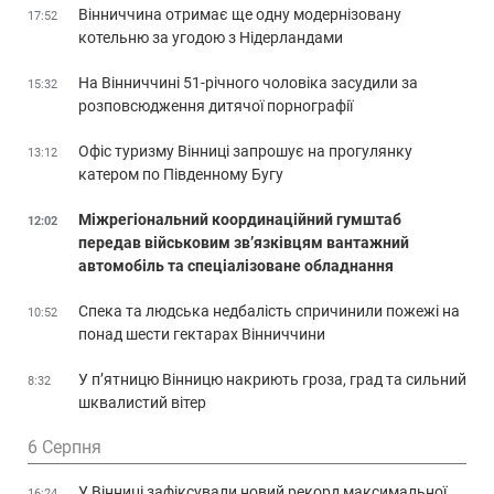
Вінниччина отримає ще одну модернізовану
17:52
котельню за угодою з Нідерландами
На Вінниччині 51-річного чоловіка засудили за
15:32
розповсюдження дитячої порнографії
Офіс туризму Вінниці запрошує на прогулянку
13:12
катером по Південному Бугу
Міжрегіональний координаційний гумштаб
12:02
передав військовим зв’язківцям вантажний
автомобіль та спеціалізоване обладнання
Спека та людська недбалість спричинили пожежі на
10:52
понад шести гектарах Вінниччини
У п’ятницю Вінницю накриють гроза, град та сильний
8:32
шквалистий вітер
6 Серпня
У Вінниці зафіксували новий рекорд максимальної
16:24