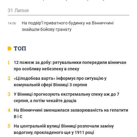
31 Липня
На подвір’ї приватного будинку на Вінниччині
14:06
знайшли бойову гранату
ТОП
12 пожеж за добу: рятувальники попередили вінничан
про особливу небезпеку в спеку
«Цілодобова варта» інформує про ситуацію у
комунальній сфері Вінниці 3 серпня
У Вінниці прогнозують екстремальну спеку аж до 7
серпня, а потім чекайте дощів
На Вінниччині зменшилася захворюваність на гепатити
В і С
На центральній вулиці Вінниці розпочали заміну
водогону, прокладеного ще у 1911 році