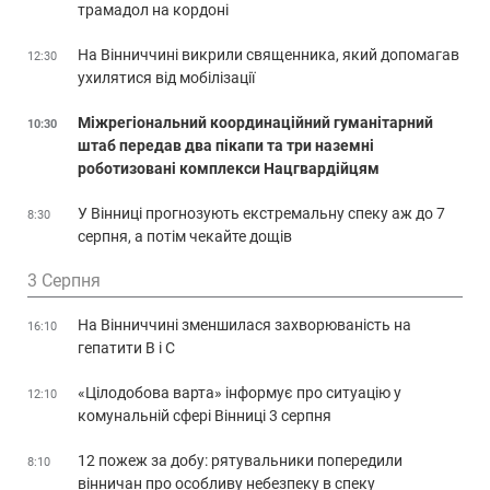
трамадол на кордоні
На Вінниччині викрили священника, який допомагав
12:30
ухилятися від мобілізації
Міжрегіональний координаційний гуманітарний
10:30
штаб передав два пікапи та три наземні
роботизовані комплекси Нацгвардійцям
У Вінниці прогнозують екстремальну спеку аж до 7
8:30
серпня, а потім чекайте дощів
3 Серпня
На Вінниччині зменшилася захворюваність на
16:10
гепатити В і С
«Цілодобова варта» інформує про ситуацію у
12:10
комунальній сфері Вінниці 3 серпня
12 пожеж за добу: рятувальники попередили
8:10
вінничан про особливу небезпеку в спеку