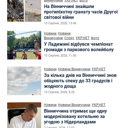
Вінниччини
УКР.НЕТ
фото
На Вінниччині знайшли
протипіхотну гранату часів Другої
світової війни
10 Серпня, 2026, 13:46
Новини
Новини
Вінниччини
Спорт
УКР.НЕТ
фото
У Ладижині відбувся чемпіонат
громади з паркового волейболу
10 Серпня, 2026, 11:06
Новини
Новини Вінниччини
УКР.НЕТ
За кілька днів на Вінниччині знов
обіцяють спеку до 33 градусів і
жодного доща
10 Серпня, 2026, 8:26
Новини
Новини Вінниччини
УКР.НЕТ
Вінниччина отримає ще одну
модернізовану котельню за
угодою з Нідерландами
7 Серпня, 2026, 17:52