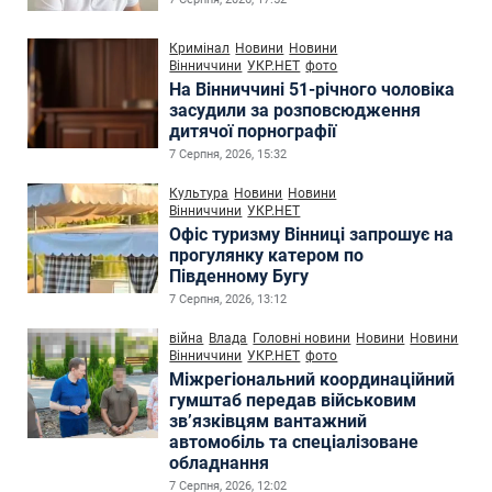
Кримінал
Новини
Новини
Вінниччини
УКР.НЕТ
фото
На Вінниччині 51-річного чоловіка
засудили за розповсюдження
дитячої порнографії
7 Серпня, 2026, 15:32
Культура
Новини
Новини
Вінниччини
УКР.НЕТ
Офіс туризму Вінниці запрошує на
прогулянку катером по
Південному Бугу
7 Серпня, 2026, 13:12
війна
Влада
Головні новини
Новини
Новини
Вінниччини
УКР.НЕТ
фото
Міжрегіональний координаційний
гумштаб передав військовим
зв’язківцям вантажний
автомобіль та спеціалізоване
обладнання
7 Серпня, 2026, 12:02