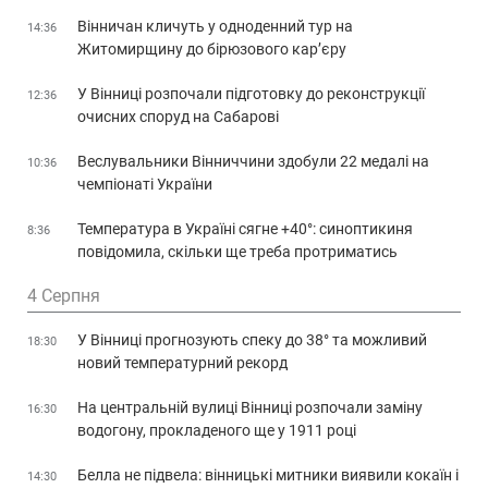
Вінничан кличуть у одноденний тур на
14:36
Житомирщину до бірюзового кар’єру
У Вінниці розпочали підготовку до реконструкції
12:36
очисних споруд на Сабарові
Веслувальники Вінниччини здобули 22 медалі на
10:36
чемпіонаті України
Температура в Україні сягне +40°: синоптикиня
8:36
повідомила, скільки ще треба протриматись
4 Серпня
У Вінниці прогнозують спеку до 38° та можливий
18:30
новий температурний рекорд
На центральній вулиці Вінниці розпочали заміну
16:30
водогону, прокладеного ще у 1911 році
Белла не підвела: вінницькі митники виявили кокаїн і
14:30