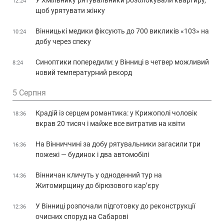
У Хмільнику рятувальники розблокували квартиру,
12:24
щоб урятувати жінку
Вінницькі медики фіксують до 700 викликів «103» на
10:24
добу через спеку
Синоптики попередили: у Вінниці в четвер можливий
8:24
новий температурний рекорд
5 Серпня
Крадій із серцем романтика: у Крижополі чоловік
18:36
вкрав 20 тисяч і майже все витратив на квіти
На Вінниччині за добу рятувальники загасили три
16:36
пожежі — будинок і два автомобілі
Вінничан кличуть у одноденний тур на
14:36
Житомирщину до бірюзового кар’єру
У Вінниці розпочали підготовку до реконструкції
12:36
очисних споруд на Сабарові