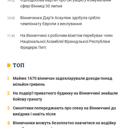
«Цілодобова варта» про ситуацію у комунальній
14:22
сфері Вінниці 30 липня
Вінничанка Дар’я Асаулюк здобула срібло
13:02
чемпіонату Європи з веслування
На Вінниччині з робочим візитом перебуває член
11:42
Національної Асамблеї Французької Республіки
Фредерік Петі
ТОП
Майже 1670 вінничан задекларували доходи понад
мільйон гривень
На подвір'ї приватного будинку на Вінниччині знайшли
бойову гранату
Синоптики попереджають про спеку на Вінниччині до
вихідних і навіть після
Вінничанки можуть безоплатно навчитися на водійку