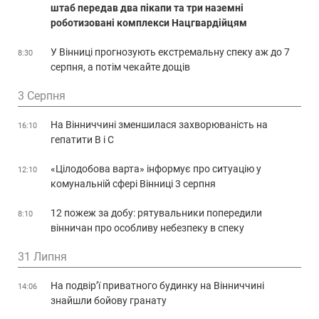
штаб передав два пікапи та три наземні
роботизовані комплекси Нацгвардійцям
У Вінниці прогнозують екстремальну спеку аж до 7
8:30
серпня, а потім чекайте дощів
3 Серпня
На Вінниччині зменшилася захворюваність на
16:10
гепатити В і С
«Цілодобова варта» інформує про ситуацію у
12:10
комунальній сфері Вінниці 3 серпня
12 пожеж за добу: рятувальники попередили
8:10
вінничан про особливу небезпеку в спеку
31 Липня
На подвір’ї приватного будинку на Вінниччині
14:06
знайшли бойову гранату