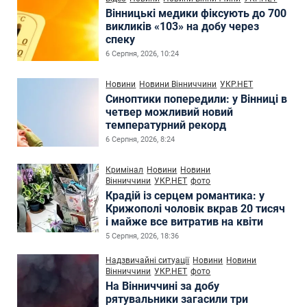
Вінницькі медики фіксують до 700
викликів «103» на добу через
спеку
6 Серпня, 2026, 10:24
Новини
Новини Вінниччини
УКР.НЕТ
Синоптики попередили: у Вінниці в
четвер можливий новий
температурний рекорд
6 Серпня, 2026, 8:24
Кримінал
Новини
Новини
Вінниччини
УКР.НЕТ
фото
Крадій із серцем романтика: у
Крижополі чоловік вкрав 20 тисяч
і майже все витратив на квіти
5 Серпня, 2026, 18:36
Надзвичайні ситуації
Новини
Новини
Вінниччини
УКР.НЕТ
фото
На Вінниччині за добу
рятувальники загасили три