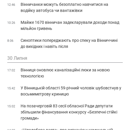
Вінничанки можуть безоплатно навчитися на
12:46
водійку автобуса чи вантажівки
Майже 1670 вінничан задекларували доходи понад
10:26
мільйон гривень
Синоптики попереджають про спеку на Вінниччині
8:06
до вихідних і навіть після
30 Липня
Вінниця оновлює каналізаційні люки за новою
17:02
технологією
У Вінницькій області 59-річний чоловік шубовстнув у
15:42
восьмиметрову криницю
На позачерговій 83 сесії обласної Ради депутати
15:02
збільшили фінансування конкурсу «Безпечні стійкі
громади»