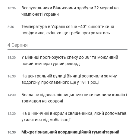
Веслувальники Вінниччини здобули 22 медалі на
10:36
чемпіонаті України
Температура в Україні сягне +40°: синоптикиня
8:36
повідомила, скільки ще треба протриматись
4 Серпня
У Вінниці прогнозують спеку до 38° та можливий
18:30
новий температурний рекорд
На центральній вулиці Вінниці розпочали заміну
16:30
водогону, прокладеного ще у 1911 році
Белла не підвела: вінницькі митники виявили кокаїн і
14:30
трамадол на кордоні
На Вінниччині викрили священника, який допомагав
12:30
ухилятися від мобілізації
Міжрегіональний координаційний гуманітарний
10:30