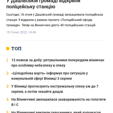
У Дашівській громаді відкрили
поліцейську станцію
Сьогодні, 18 січня у Дашівській громаді запрацювала поліцейська
станція. Її відкрили у рамках проєкту «Поліцейський офіцер
громади». Тепер на Вінниччині діють 40 поліцейських станцій.
18 Січня, 2022, 14:46
ТОП
12 пожеж за добу: рятувальники попередили вінничан
про особливу небезпеку в спеку
«Цілодобова варта» інформує про ситуацію у
комунальній сфері Вінниці 3 серпня
У Вінниці прогнозують екстремальну спеку аж до 7
серпня, а потім чекайте дощів
На Вінниччині зменшилася захворюваність на гепатити
В і С
На Вінниччині викрили священника, який допомагав