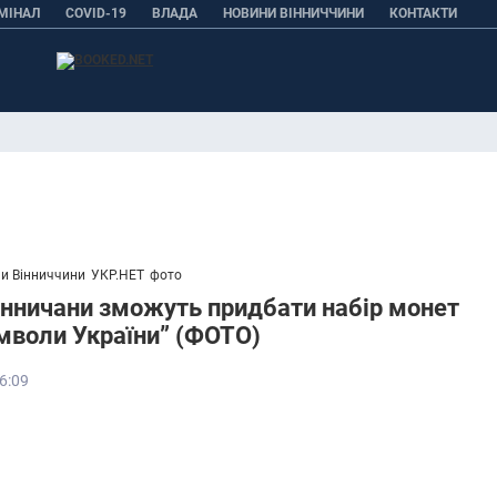
МІНАЛ
COVID-19
ВЛАДА
НОВИНИ ВІННИЧЧИНИ
КОНТАКТИ
и Вінниччини
УКР.НЕТ
фото
вінничани зможуть придбати набір монет
мволи України” (ФОТО)
6:09