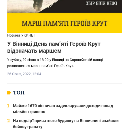
Новини
УКР.НЕТ
У Вінниці День пам’яті Героїв Крут
відзначать маршем
У суботу, 29 січня о 18.00 у Вінниці на Європейській площі
розпочнеться марш пам'яті Героїв Крут.
26 Січня, 2022, 12:04
ТОП
Майже 1670 вінничан задекларували доходи понад
мільйон гривень
На подвір'ї приватного будинку на Вінниччині знайшли
бойову гранату