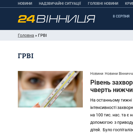
НОВИНИ
НАДЗВИЧАЙНІ СИТУАЦІЇ
ГОЛОВНІ НОВИНИ
КРИ
8 СЕРПНЯ
Головна
» ГРВІ
ГРВІ
Новини
Новини Вінничч
Рівень захвор
чверть нижчи
На останньому тижні 2
інтенсивності захвор
на 100 тис. нас. та 
допомогою з приводу 
дітей. Було госпіталіз