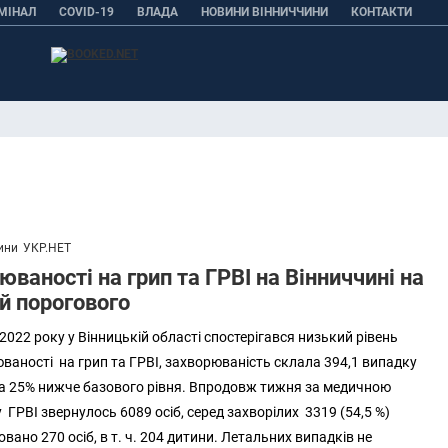
МІНАЛ
COVID-19
ВЛАДА
НОВИНИ ВІННИЧЧИНИ
КОНТАКТИ
ини
УКР.НЕТ
юваності на грип та ГРВІ на Вінниччині на
й порогового
022 року у Вінницькій області спостерігався низький рівень
юваності на грип та ГРВІ, захворюваність склала 394,1 випадку
є на 25% нижче базового рівня. Впродовж тижня за медичною
ГРВІ звернулось 6089 осіб, серед захворілих 3319 (54,5 %)
овано 270 осіб, в т. ч. 204 дитини. Летальних випадків не