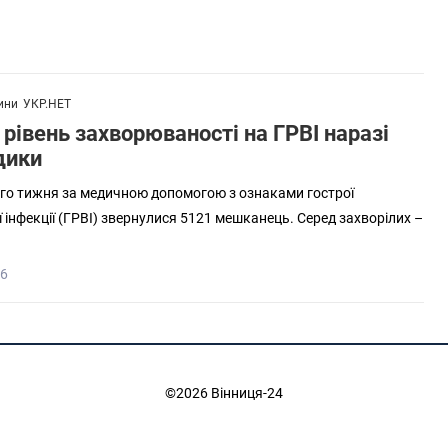
ини
УКР.НЕТ
 рівень захворюваності на ГРВІ наразі
дики
го тижня за медичною допомогою з ознаками гострої
ї інфекції (ГРВІ) звернулися 5121 мешканець. Серед захворілих –
46
©2026 Вінниця-24