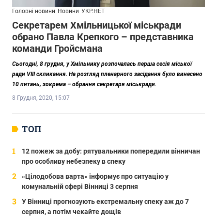
Головні новини
Новини
УКР.НЕТ
Секретарем Хмільницької міськради
обрано Павла Крепкого – представника
команди Гройсмана
Сьогодні, 8 грудня, у
Хмільнику розпочалась перша сесія міської
ради
VIII
скликання
. На розгляд пленарного засідання було винесено
10 питань
, зокрема – обрання секретаря міськради.
8 Грудня, 2020, 15:07
ТОП
12 пожеж за добу: рятувальники попередили вінничан
про особливу небезпеку в спеку
«Цілодобова варта» інформує про ситуацію у
комунальній сфері Вінниці 3 серпня
У Вінниці прогнозують екстремальну спеку аж до 7
серпня, а потім чекайте дощів