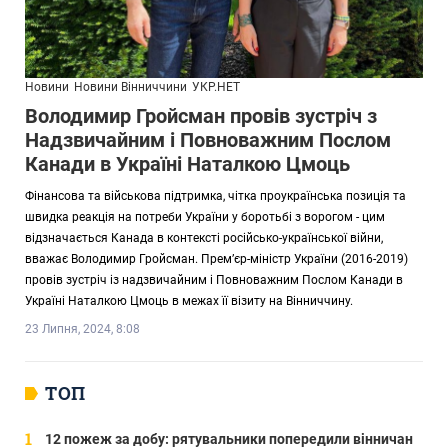
Новини
Новини Вінниччини
УКР.НЕТ
Володимир Гройсман провів зустріч з
Надзвичайним і Повноважним Послом
Канади в Україні Наталкою Цмоць
Фінансова та військова підтримка, чітка проукраїнська позиція та
швидка реакція на потреби України у боротьбі з ворогом - цим
відзначається Канада в контексті російсько-української війни,
вважає Володимир Гройсман. Премʼєр-міністр України (2016-2019)
провів зустріч із надзвичайним і Повноважним Послом Канади в
Україні Наталкою Цмоць в межах її візиту на Вінниччину.
23 Липня, 2024, 8:08
ТОП
12 пожеж за добу: рятувальники попередили вінничан