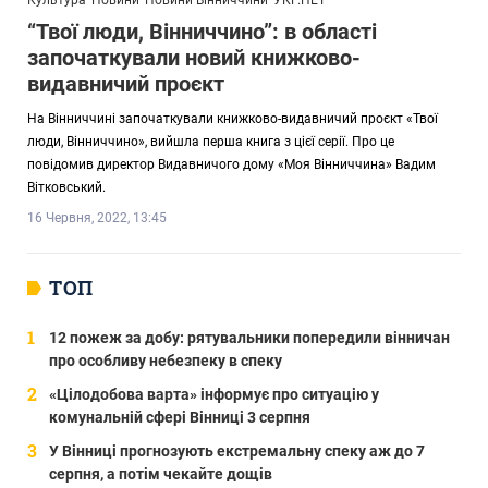
Культура
Новини
Новини Вінниччини
УКР.НЕТ
“Твої люди, Вінниччино”: в області
започаткували новий книжково-
видавничий проєкт
На Вінниччині започаткували книжково-видавничий проєкт «Твої
люди, Вінниччино», вийшла перша книга з цієї серії. Про це
повідомив директор Видавничого дому «Моя Вінниччина» Вадим
Вітковський.
16 Червня, 2022, 13:45
ТОП
12 пожеж за добу: рятувальники попередили вінничан
про особливу небезпеку в спеку
«Цілодобова варта» інформує про ситуацію у
комунальній сфері Вінниці 3 серпня
У Вінниці прогнозують екстремальну спеку аж до 7
серпня, а потім чекайте дощів