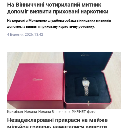
На Вінниччині чотирилапий митник
допоміг виявити приховані наркотики
На кордоні з Молдовою службова собака вінницьких митників
допомогла виявити приховану наркотичну речовину.
4 Березня, 2026, 13:42
Кримінал
Новини
Новини Вінниччини
УКР.НЕТ
фото
Незадекларовані прикраси на майже
мільйон гривень намагалися вивезти