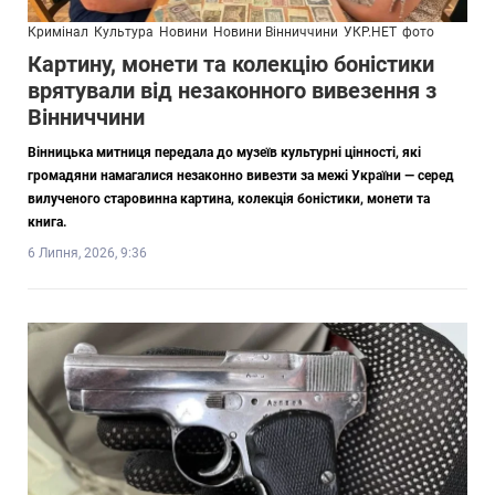
Кримінал
Культура
Новини
Новини Вінниччини
УКР.НЕТ
фото
Картину, монети та колекцію боністики
врятували від незаконного вивезення з
Вінниччини
Вінницька митниця передала до музеїв культурні цінності, які
громадяни намагалися незаконно вивезти за межі України — серед
вилученого старовинна картина, колекція боністики, монети та
книга.
6 Липня, 2026, 9:36