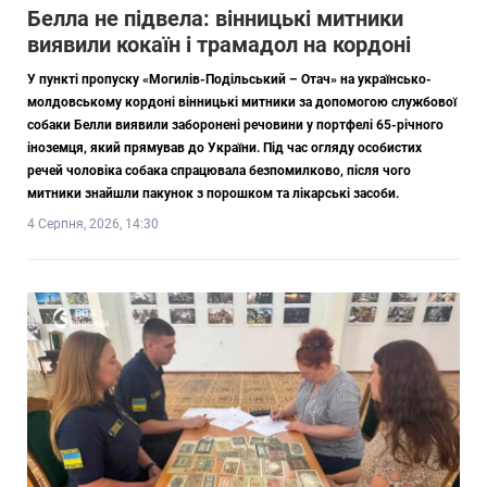
Белла не підвела: вінницькі митники
виявили кокаїн і трамадол на кордоні
У пункті пропуску «Могилів-Подільський – Отач» на українсько-
молдовському кордоні вінницькі митники за допомогою службової
собаки Белли виявили заборонені речовини у портфелі 65-річного
іноземця, який прямував до України. Під час огляду особистих
речей чоловіка собака спрацювала безпомилково, після чого
митники знайшли пакунок з порошком та лікарські засоби.
4 Серпня, 2026, 14:30