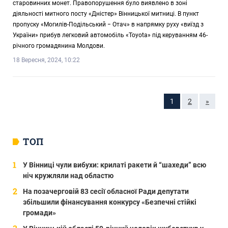
старовинних монет. Правопорушення було виявлено в зоні
діяльності митного посту «Дністер» Вінницької митниці. В пункт
пропуску «Могилів-Подільський − Отач» в напрямку руху «виїзд з
України» прибув легковий автомобіль «Toyota» під керуванням 46-
річного громадянина Молдови.
18 Вересня, 2024, 10:22
1
2
»
ТОП
У Вінниці чули вибухи: крилаті ракети й “шахеди” всю
ніч кружляли над областю
На позачерговій 83 сесії обласної Ради депутати
збільшили фінансування конкурсу «Безпечні стійкі
громади»