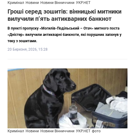
Кримінал
Новини
Новини Вінниччини
УКР.НЕТ
Гроші серед зошитів: вінницькі митники
вилучили п’ять антикварних банкнот
В пункті пропуску «Могилів-Подільський – Отач» митного поста
«Дністер» вилучили антикварні банкноти, які порушник запхнув у
теку з зошитами.
20 Березня, 2026, 15:28
Кримінал
Новини
Новини Вінниччини
УКР.НЕТ
фото