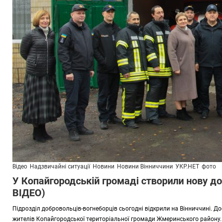
Відео
Надзвичайні ситуації
Новини
Новини Вінниччини
УКР.НЕТ
фото
У Копайгородській громаді створили нову 
ВІДЕО)
Підрозділ добровольців-вогнеборців сьогодні відкрили на Вінниччині. 
жителів Копайгородської територіальної громади Жмеринського району.