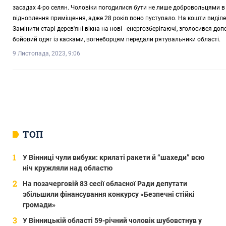
засадах 4-ро селян. Чоловіки погодилися бути не лише добровольцями в 
відновлення приміщення, адже 28 років воно пустувало. На кошти виділе
Замінити старі дерев'яні вікна на нові - енергозберігаючі, зголосився д
бойовий одяг із касками, вогнеборцям передали рятувальники області.
9 Листопада, 2023, 9:06
ТОП
У Вінниці чули вибухи: крилаті ракети й “шахеди” всю
ніч кружляли над областю
На позачерговій 83 сесії обласної Ради депутати
збільшили фінансування конкурсу «Безпечні стійкі
громади»
У Вінницькій області 59-річний чоловік шубовстнув у