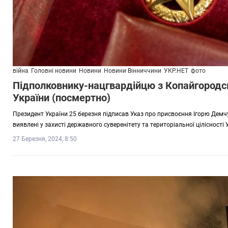
війна
Головні новини
Новини
Новини Вінниччини
УКР.НЕТ
фото
Підполковнику-нацгвардійцю з Копайгородсь
України (посмертно)
Президент України 25 березня підписав Указ про присвоєння Ігорю Демчук
виявлені у захисті державного суверенітету та територіальної цілісності
27 Березня, 2024, 8:50