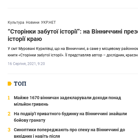
Культура
Новини
УКР.НЕТ
“Сторінки забутої історії”: на Вінниччині пр
історії краю
У смт Муровані Курилівці, що на Вінниччині, а саме у місцевому районно
книги «Сторінки забутої історії». Її представляв автор – дослідник, кра
16 Серпня, 2021, 9:20
ТОП
Майже 1670 вінничан задекларували доходи понад
мільйон гривень
На подвір'ї приватного будинку на Вінниччині знайшли
бойову гранату
Синоптики попереджають про спеку на Вінниччині до
вихідних і навіть після