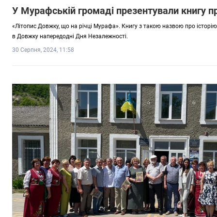
У Мурафській громаді презентували книгу п
«Літопис Довжку, що на річці Мурафа». Книгу з такою назвою про історі
в Довжку напередодні Дня Незалежності.
30 Серпня, 2024, 11:58