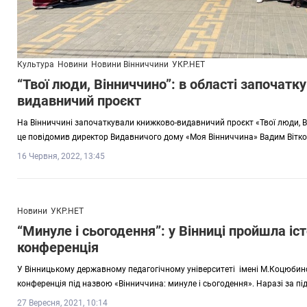
Культура
Новини
Новини Вінниччини
УКР.НЕТ
“Твої люди, Вінниччино”: в області започат
видавничий проєкт
На Вінниччині започаткували книжково-видавничий проєкт «Твої люди, Ві
це повідомив директор Видавничого дому «Моя Вінниччина» Вадим Вітко
16 Червня, 2022, 13:45
Новини
УКР.НЕТ
“Минуле і сьогодення”: у Вінниці пройшла і
конференція
У Вінницькому державному педагогічному університеті імені М.Коцюбин
конференція під назвою «Вінниччина: минуле і сьогодення». Наразі за пі
27 Вересня, 2021, 10:14