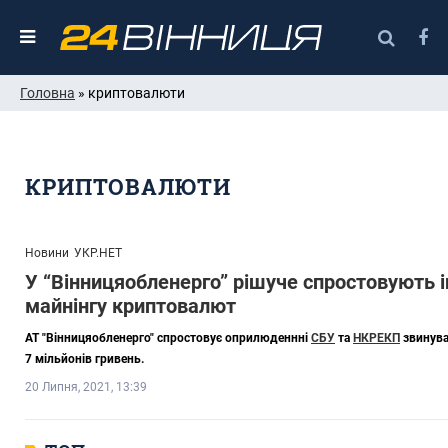
Головна
» криптовалюти
КРИПТОВАЛЮТИ
Новини
УКР.НЕТ
У “Вінницяобленерго” рішуче спростовують 
майнінгу криптовалют
АТ "Вінницяобленерго" спростовує оприлюденнні
СБУ
та
НКРЕКП
звинува
7 мільйонів гривень.
20 Липня, 2021, 13:39