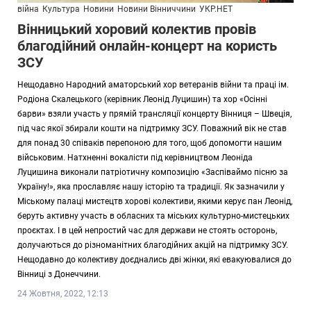
війна
Культура
Новини
Новини Вінниччини
УКР.НЕТ
Вінницький хоровий колектив провів
благодійний онлайн-концерт на користь
ЗСУ
Нещодавно Народний аматорський хор ветеранів війни та праці ім.
Родіона Скалецького (керівник Леонід Луцишин) та хор «Осінні
барви» взяли участь у прямій трансляції концерту Вінниця – Швеція,
під час якої збирали кошти на підтримку ЗСУ. Поважний вік не став
для понад 30 співаків перепоною для того, щоб допомогти нашим
військовим. Натхненні вокалісти під керівництвом Леоніда
Луцишина виконали патріотичну композицію «Заспіваймо пісню за
Україну!», яка прославляє нашу історію та традиції. Як зазначили у
Міському палаці мистецтв хорові колективи, якими керує пан Леонід,
беруть активну участь в обласних та міських культурно-мистецьких
проєктах. І в цей непростий час для держави не стоять осторонь,
долучаються до різноманітних благодійних акцій на підтримку ЗСУ.
Нещодавно до колективу доєднались дві жінки, які евакуювалися до
Вінниці з Донеччини.
24 Жовтня, 2022, 12:13