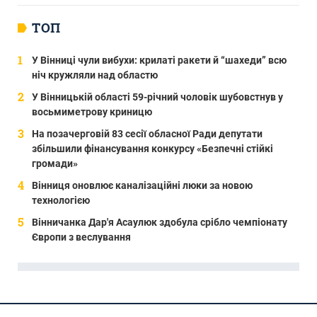
ТОП
У Вінниці чули вибухи: крилаті ракети й “шахеди” всю
ніч кружляли над областю
У Вінницькій області 59-річний чоловік шубовстнув у
восьмиметрову криницю
На позачерговій 83 сесії обласної Ради депутати
збільшили фінансування конкурсу «Безпечні стійкі
громади»
Вінниця оновлює каналізаційні люки за новою
технологією
Вінничанка Дар'я Асаулюк здобула срібло чемпіонату
Європи з веслування