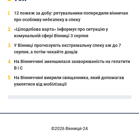
12 пожеж за добу: рятувальники попередили вінничан
про особливу небезпеку в спеку
«Цілодобова варта» інформує про ситуацію у
комунальній сфері Вінниці 3 серпня
У Вінниці прогнозують екстремальну спеку аж до 7
серпня, а потім чекайте дощів
На Вінниччині зменшилася захворюваність на гепатити
В і С
На Вінниччині викрили священника, який допомагав
ухилятися від мобілізації
©2026 Вінниця-24