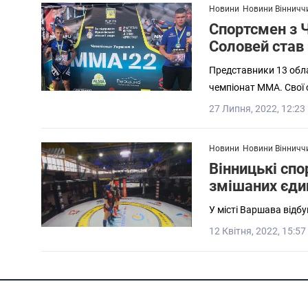
Новини
Новини Вінничч
Спортсмен з 
Соловей став
Представники 13 обла
чемпіонат ММА. Свої 
27 Липня, 2022, 12:23
Новини
Новини Вінничч
Вінницькі спо
змішаних єди
У місті Варшава відб
12 Квітня, 2022, 15:57