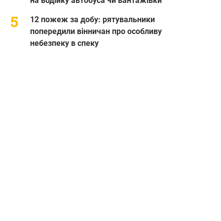
на водійку автобуса чи вантажівки
12 пожеж за добу: рятувальники
попередили вінничан про особливу
небезпеку в спеку