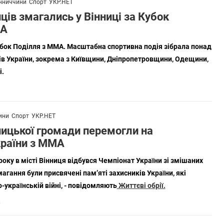
нниччини
Спорт
УКР.НЕТ
ців змагались у Вінниці за Кубок
МА
убок Поділля з ММА. Масштабна спортивна подія зібрала понад
онів України, зокрема з Київщини, Дніпропетровщини, Одещини,
і.
ини
Спорт
УКР.НЕТ
ницької громади перемогли на
країни з ММА
року в місті Вінниця відбувся Чемпіонат України зі змішаних
гання були присвячені пам’яті захисників України, які
-українській війні, - повідомляють
Життєві обрії.
2