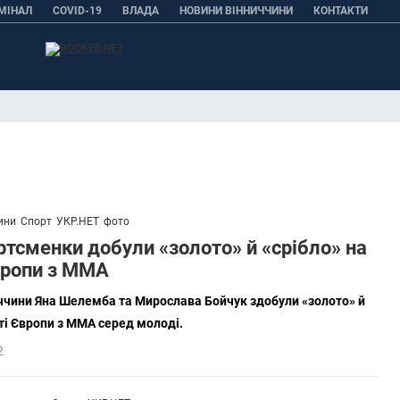
МІНАЛ
COVID-19
ВЛАДА
НОВИНИ ВІННИЧЧИНИ
КОНТАКТИ
ини
Спорт
УКР.НЕТ
фото
ртсменки добули «золото» й «срібло» на
вропи з ММА
ччини Яна Шелемба та Мирослава Бойчук здобули «золото» й
ті Європи з ММА серед молоді.
2