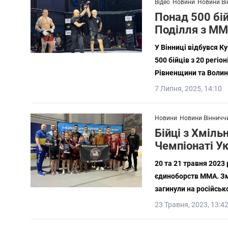
Відео
Новини
Новини Ві
Понад 500 бій
Поділля з М
У Вінниці відбувся К
500 бійців з 20 регі
Рівненщини та Волин
7 Липня, 2025, 14:10
Новини
Новини Вінничч
Бійці з Хміль
Чемпіонаті У
20 та 21 травня 2023 
єдиноборств ММА. Зма
загинули на російсько
23 Травня, 2023, 13:4