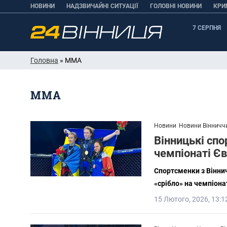
НОВИНИ
НАДЗВИЧАЙНІ СИТУАЦІЇ
ГОЛОВНІ НОВИНИ
КРИ
7 СЕРПНЯ
Головна
» ММА
ММА
Новини
Новини Вінничч
Вінницькі спо
чемпіонаті Є
Спортсменки з Вінни
«срібло» на чемпіона
15 Лютого, 2026, 13:1