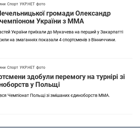
ини
Спорт
УКР.НЕТ
фото
Чечельницької громади Олександр
 чемпіоном України з ММА
стей України приїхали до Мукачева на перший у Закарпатті
сили на змаганнях показали 4 спортсменів з Вінниччини.
ини
Спорт
УКР.НЕТ
фото
ртсмени здобули перемогу на турнірі зі
ноборств у Польщі
увся Чемпіонат Польщі зі змішаних єдиноборств ММА.