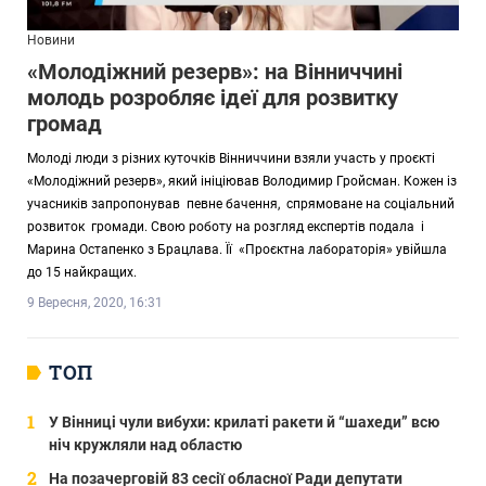
Новини
«Молодіжний резерв»: на Вінниччині
молодь розробляє ідеї для розвитку
громад
Молоді люди з різних куточків Вінниччини взяли участь у проєкті
«Молодіжний резерв», який ініціював Володимир Гройсман. Кожен із
учасників запропонував певне бачення, спрямоване на соціальний
розвиток громади. Свою роботу на розгляд експертів подала і
Марина Остапенко з Брацлава. Її «Проєктна лабораторія» увійшла
до 15 найкращих.
9 Вересня, 2020, 16:31
ТОП
У Вінниці чули вибухи: крилаті ракети й “шахеди” всю
ніч кружляли над областю
На позачерговій 83 сесії обласної Ради депутати