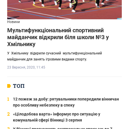
Новини
Мультифункціональний спортивний
майданчик відкрили біля школи №3 у
Хмільнику
У Хмільнику відкрили сучасний мультифункціональний
майданчик для занять ігровими видами спорту.
23 Вересня, 2020, 11:45
ТОП
12 пожеж за добу: рятувальники попередили вінничан
про особливу небезпеку в спеку
«Цілодобова варта» інформує про ситуацію у
комунальній сфері Вінниці 3 серпня
У Вінниці прогнозують екстремальну спеку аж до 7