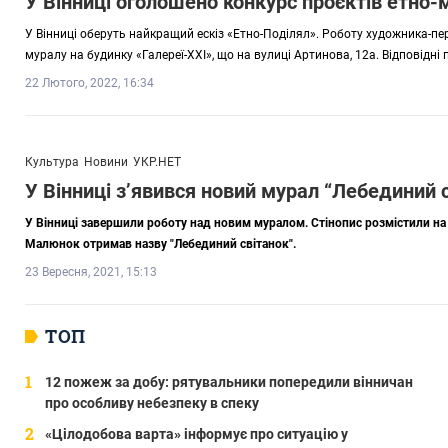
У Вінниці оголошено конкурс проєктів етно-
У Вінниці оберуть найкращий ескіз «Етно-Поділял». Роботу художника-п
муралу на будинку «Галереї-ХХІ», що на вулиці Артинова, 12а. Відповідні
22 Лютого, 2022, 16:34
Культура
Новини
УКР.НЕТ
У Вінниці з’явився новий мурал “Лебединий 
У Вінниці завершили роботу над новим муралом. Стінопис розмістили на 
Малюнок отримав назву "Лебединий світанок".
23 Вересня, 2021, 15:13
ТОП
12 пожеж за добу: рятувальники попередили вінничан
про особливу небезпеку в спеку
«Цілодобова варта» інформує про ситуацію у