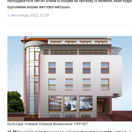
пробуджується світло Істини із сонцем на світанку, із лелекою, який буду
бурхливим морем життєвої метушні».
3 Листопада, 2022, 12:29
Культура
Новини
Новини Вінниччини
УКР.НЕТ