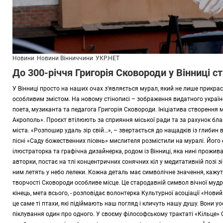
Новини
Новини Вінниччини
УКР.НЕТ
До 300-річчя Григорія Сковороди у Вінниці 
У Вінниці просто на наших очах з’являється мурал, який не лише прикрас
особливим змістом. На новому стінописі – зображення видатного українс
поета, музиканта та педагога Григорія Сковороди. Ініціатива створення
Акрополь». Проєкт втілюють за сприяння міської ради та за рахунок бла
міста. «Розпошир удаль зір свій…», – звертається до нащадків із глибин ві
пісні «Саду божественних пісень» мислителя розмістили на муралі. Його
ілюстраторка та графічна дизайнерка, родом із Вінниці, яка нині прожива
авторки, постає на тлі концентричних сонячних кіл у медитативній позі 
ним летять у небо лелеки. Кожна деталь має символічне значення, кажут
творчості Сковороди особливе місце. Це стародавній символ вічної мудрос
кінець, мета всього, - розповідає волонтерка Культурної асоціації «Нов
це саме ті птахи, які підіймають наш погляд і кличуть нашу душу. Вони 
піклування один про одного. У своєму філософському трактаті «Кільце» 