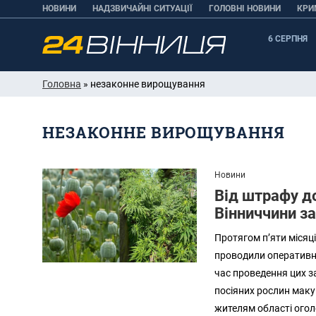
НОВИНИ
НАДЗВИЧАЙНІ СИТУАЦІЇ
ГОЛОВНІ НОВИНИ
КРИ
6 СЕРПНЯ
Головна
» незаконне вирощування
НЕЗАКОННЕ ВИРОЩУВАННЯ
Новини
Від штрафу д
Вінниччини з
Протягом п’яти місяці
проводили оперативн
час проведення цих з
посіяних рослин маку
жителям області оголо