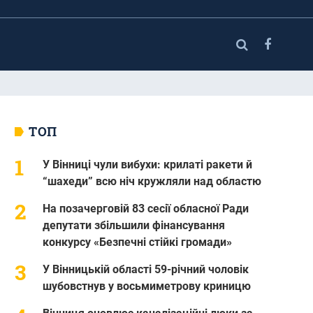
ТОП
У Вінниці чули вибухи: крилаті ракети й
“шахеди” всю ніч кружляли над областю
На позачерговій 83 сесії обласної Ради
депутати збільшили фінансування
конкурсу «Безпечні стійкі громади»
У Вінницькій області 59-річний чоловік
шубовстнув у восьмиметрову криницю