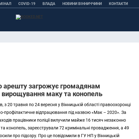
МІНАЛ
COVID-19
ВЛАДА
НОВИНИ ВІННИЧЧИНИ
КОНТАКТИ
о арешту загрожує громадянам
а вирощування маку та конопель
в, з 20 травня по 24 вересня у Вінницькій області правоохоронці
о-профілактичне відпрацювання під назвою «Мак – 2020». За
аходів працівники поліції вилучили майже 16 тисяч незаконно
 та конопель, зареєстрували 72 кримінальні провадження, а 49
сили про підозру. Про це повідомили в ГУ НП у Вінницькій