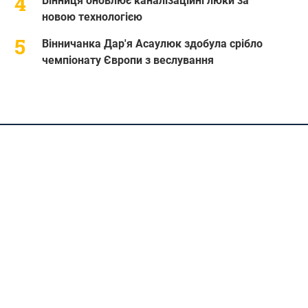
Вінниця оновлює каналізаційні люки за
новою технологією
Вінничанка Дар'я Асаулюк здобула срібло
чемпіонату Європи з веслування